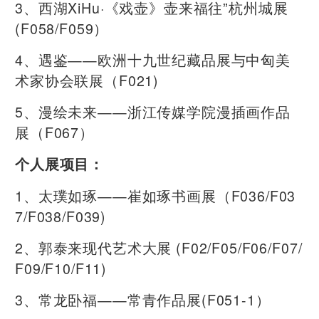
3、西湖XiHu·《戏壶》壶来福往”杭州城展
(F058/F059）
4、遇鉴——欧洲十九世纪藏品展与中匈美
术家协会联展（F021)
5、漫绘未来——浙江传媒学院漫插画作品
展（F067）
个人展项目：
1、太璞如琢——崔如琢书画展（F036/F03
7/F038/F039)
2、郭泰来现代艺术大展 (F02/F05/F06/F07/
F09/F10/F11)
3、常龙卧福——常青作品展(F051-1）