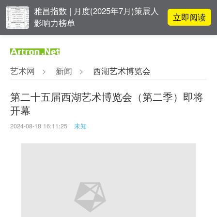
雅昌指数 | 月度(2025年7月)策展人
立即阅读
影响力榜单
李铁夫冯钢百领衔 作为群体的早期
立即阅读
粤籍留美艺术家
艺术网
>
新闻
>
西湖艺术博览会
张瀚文：以物质媒介具象化精神世
立即阅读
界
第二十五届西湖艺术博览会（第二季）即将
开幕
吕晓：北京画院两个中心十年 跨学
立即阅读
科带来齐白石研究新突破
2024-08-18 16:11:25
未知