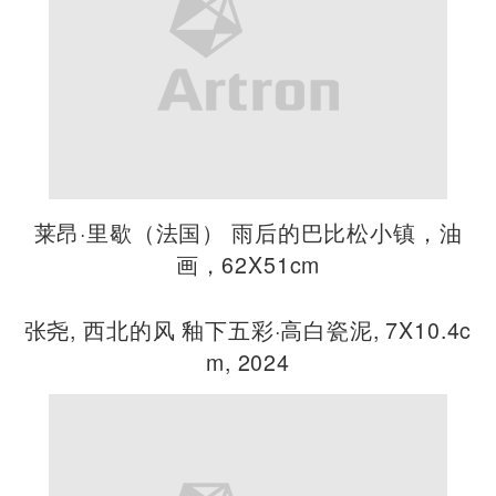
莱昂·里歇（法国） 雨后的巴比松小镇，油
画，62X51cm
张尧, 西北的风 釉下五彩·高白瓷泥, 7X10.4c
m, 2024