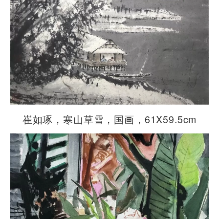
崔如琢，寒山草雪，国画，61X59.5cm