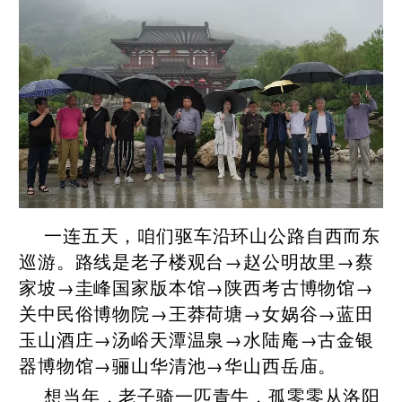
一连五天，咱们驱车沿环山公路自西而东
巡游。路线是老子楼观台→赵公明故里→蔡
家坡→圭峰国家版本馆→陕西考古博物馆→
关中民俗博物院→王莽荷塘→女娲谷→蓝田
玉山酒庄→汤峪天潭温泉→水陆庵→古金银
器博物馆→骊山华清池→华山西岳庙。
想当年，老子骑一匹青牛，孤零零从洛阳