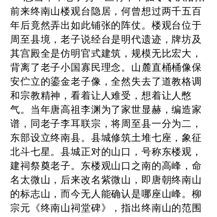
前来终南山楼观台隐居，何曾想过两千五百
年后竟然弄出如此铺张的阵仗。楼观台位于
周至县境，老子说经台是明代遗迹，牌坊及
其宫殿全是仿明官式建筑，规模无比宏大，
背离了老子小国寡民理念。山麓直桶桶像保
安伫立的鎏金老子像，全然失去了道教格调
和宗教精神，看着让人难受，想着让人憋
气。当年唐高祖李渊为了家世显赫，编造家
谱，同老子李耳联宗，将周至县一分为二，
东部设立终南县。县城修筑土堆七座，象征
北斗七星。县城正对的山口，号称东楼观，
建祠祭奠老子。东楼观山口之南的高峰，命
名太微山，后来改名紫微山，即唐朝终南山
的标志山，而今无人能确认是哪座山峰。柳
宗元《终南山祠堂碑》，指出终南山的范围