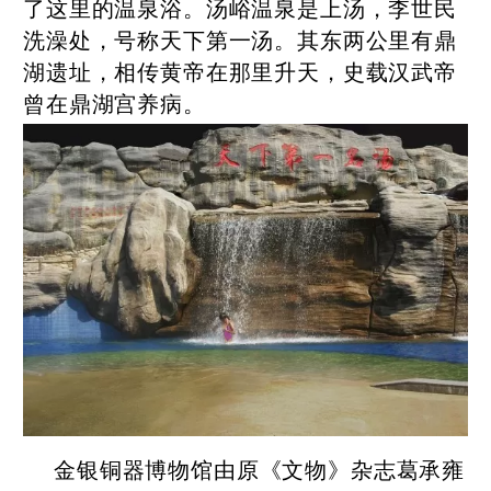
了这里的温泉浴。汤峪温泉是上汤，李世民
洗澡处，号称天下第一汤。其东两公里有鼎
湖遗址，相传黄帝在那里升天，史载汉武帝
曾在鼎湖宫养病。
金银铜器博物馆由原《文物》杂志葛承雍