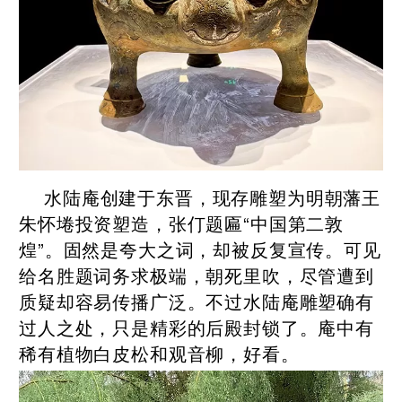
水陆庵创建于东晋，现存雕塑为明朝藩王
朱怀埢投资塑造，张仃题匾“中国第二敦
煌”。固然是夸大之词，却被反复宣传。可见
给名胜题词务求极端，朝死里吹，尽管遭到
质疑却容易传播广泛。不过水陆庵雕塑确有
过人之处，只是精彩的后殿封锁了。庵中有
稀有植物白皮松和观音柳，好看。