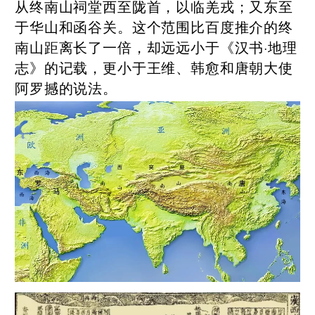
从终南山祠堂西至陇首，以临羌戎；又东至
于华山和函谷关。这个范围比百度推介的终
南山距离长了一倍，却远远小于《汉书·地理
志》的记载，更小于王维、韩愈和唐朝大使
阿罗撼的说法。