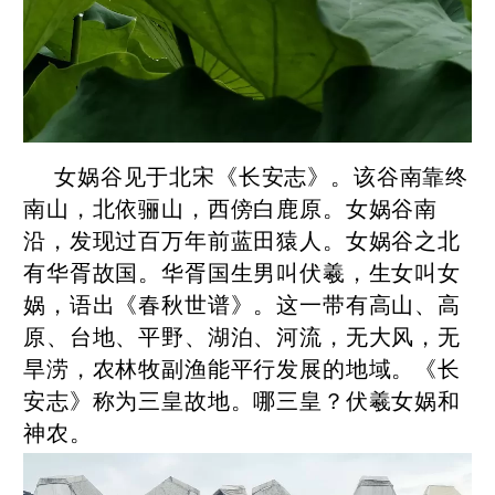
女娲谷见于北宋《长安志》。该谷南靠终
南山，北依骊山，西傍白鹿原。女娲谷南
沿，发现过百万年前蓝田猿人。女娲谷之北
有华胥故国。华胥国生男叫伏羲，生女叫女
娲，语出《春秋世谱》。这一带有高山、高
原、台地、平野、湖泊、河流，无大风，无
旱涝，农林牧副渔能平行发展的地域。《长
安志》称为三皇故地。哪三皇？伏羲女娲和
神农。