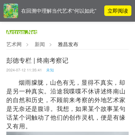
立即阅读
在回溯中理解当代艺术“何以如此”
对话 | “道法自然” 范一夫山水中的
立即阅读
破界与归真
艺术网
>
新闻
>
雅昌发布
对话 | 在开放和自由中确立艺术价
立即阅读
值
彭德专栏 | 终南考察记
2024-07-12 11:35:41
未知
吕晓：北京画院两个中心十年 跨学
立即阅读
科带来齐白石研究新突破
烟雨朦胧，山色有无，显得不真实，却
是另一种真实。沿途我喋喋不休讲述终南山
的自然和历史，不顾前来考察的外地艺术家
是无奈还是腹诽。我想，如果某个故事某句
话某个词触动了他们的创作灵机，便是有缘
又有用。