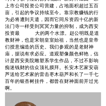
上市公司投资公司营建，占地面积超过五百
亩，引起的争议持续至今。靠宗教赚钱的行
为必将遭到天遣，因而它同斥资四十亿的新
法门寺一样受到冥冥力量的抑制，成为西安
投资最 大的两个水漂。赵公明既是道
教财神，也是宋朝皇室始祖，当然也是皇帝
们授意编造的历史。我们参观的是老财神
庙，据说有求必应。道观塑像颜色鲜艳，估
计是西安美院雕塑系学生作品，不过不影响
痴迷钱财的信众顶礼膜拜。长安木艺家安葫
芦送给艺术家的雷击枣木葫芦和长了一千七
百年的银杏树挂件，都曾在财神面前开过光
啊。