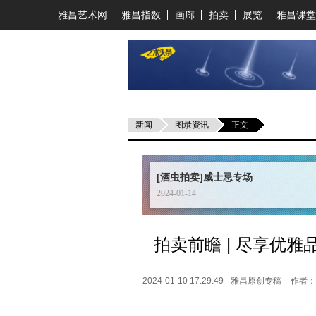
雅昌艺术网
雅昌指数
画廊
拍卖
展览
雅昌课堂
新闻
图录资讯
正文
[酒虫拍卖]威士忌专场
2024-01-14
拍卖前瞻 | 尽享优
2024-01-10 17:29:49
雅昌原创专稿
作者