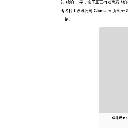
的“绝响”二字，盒子正面有着寓意“绝响
著名精工玻璃公司 Glencairn 
一刻。
轻井泽 Kar