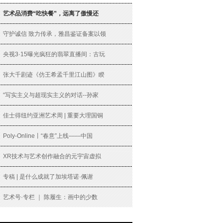
艺术品消费“吃快餐”，远离了傲慢还
守护诚信 致力传承，雅昌鉴证备案以领
央视3·15曝光疯狂的翡翠直播间：古玩
张大千剧迹《仿王希孟千里江山图》睽
“写实主义与超现实主义的对话--孙家
佳士得纽约亚洲艺术周 | 重要大理国铜
Poly-Online丨“春意”上线——中国
XR技术与艺术创作融合的元宇宙虚拟
专稿 | 是什么成就了加埃塔诺·佩谢
艺术号·专栏 ｜ 陈履生：画中的少数