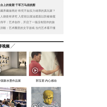
展台上的瓷塑 千军万马战犹酣
以藏养藏做再好 终究不如实力雄厚的真玩家？
古人烧瓷有讲究 入窑前以煤油遮面以防被偷窥
吴伟平：艺术创作，开启了一场没有陪伴的旅
杜洪毅：艺术圈里的文字游戏 当代艺术看不懂
荐视频
中国新水墨作品展
郭宝君:内心感动