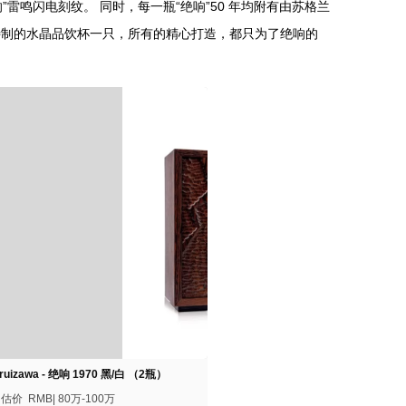
”雷鸣闪电刻纹。 同时，每一瓶“绝响”50 年均附有由苏格兰
所量身特制的水晶品饮杯一只，所有的精心打造，都只为了绝响的
uizawa - 绝响 1970 黑/白 （2瓶）
估价 RMB| 80万-100万