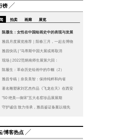
行榜
闻
拍卖
画廊
展览
陈履生：女性在中国绘画史中的表现与发展
雅昌月度展览推荐｜阳春三月，一起去博物
雅昌快讯 | “马蒂斯中国大展或将取消
现场 | 2022范炳南师生展第六回：
陈履生：革命历史绘画中的巾帼（2）
雅昌专稿｜奈良美智：保持纯粹和内省
著名雕塑家刘艺杰作品《飞龙在天》在西安
“50 绝美—御宋”五大名窑珍品展展期
守护诚信 致力传承，雅昌鉴证备案以领先
坛/博客热点