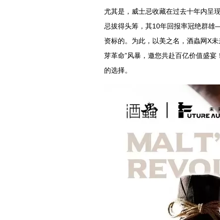
尤其是，威士忌收藏在过去十年内呈现
忌拔得头筹，其10年回报率冠绝群雄
资标的。为此，以美之名，酒蟲网X未
芽革命”风暴，邀您共赴百亿价值盛宴
的选择。