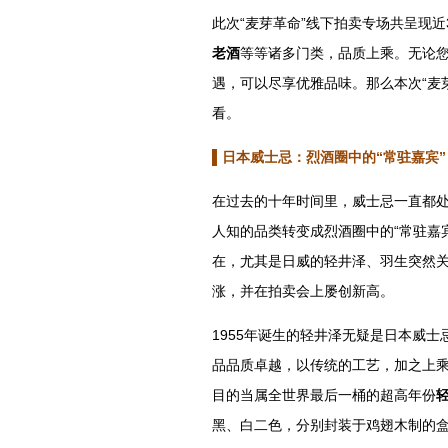
此次“麦芽革命”线下拍卖专场共呈现近
老酒
等等诸多门类，品质上乘。无论
遇，可以尽享优雅品味。那么本次“麦
看。
▌日本威士忌：烈酒圈中的“常驻嘉宾
”
在过去的十年时间里，威士忌一直都
人知的品类转变成烈酒圈中的“常驻嘉
在，尤其是日威的轻井泽、羽生突然关
涨，并在拍卖会上屡创新高。
1955年诞生的轻井泽无疑是日本威
品品质卓越，以传统的工艺，加之上
目的当属全世界最后一桶的超高年份
轻
黑、白二色，分别封装于鸡翅木制的盒