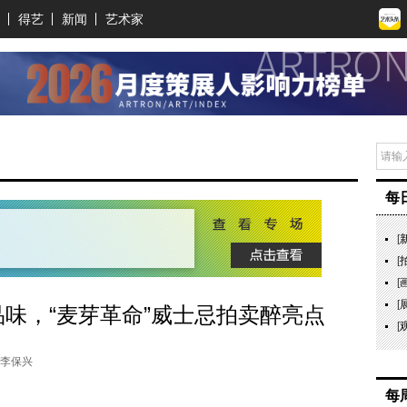
得艺
新闻
艺术家
每
[
[
[
[
雅品味，“麦芽革命”威士忌拍卖醉亮点
[
：李保兴
每