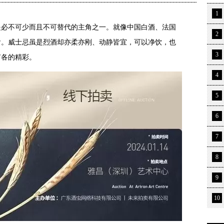
1
是必不可少而且不可替代的主角之一。就像中国白酒、法国
2
含。威士忌虽是烈酒却亦柔亦刚、动静皆宜，可以净饮，也
3
有各的精彩。
4
5
6
7
8
9
10