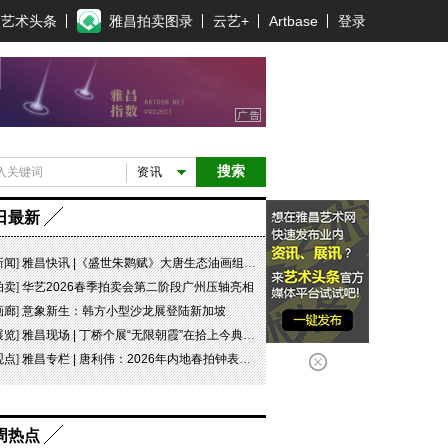
艺术头条
雅昌拍卖图录
云艺+
Artbase
登录
搜索
资讯
日最新
新闻
]
雅昌快讯 |《盛世朱鹮赋》大唐生态油画组画即将启动AI创新短剧创作（含视频）
拍卖
]
华艺2026春季拍卖会第二阶段广州压轴亮相
画廊
]
意象新生：韩方小型沙龙展登陆新加坡
展览
]
雅昌现场 | 丁桥个展“无限朝霞”在拾上今典艺术中心开幕
观点
]
雅昌专栏 | 唐利伟：2026年内地春拍钟表市场观察 赛道重构、圈层分化与收藏逻辑迭代
周热点