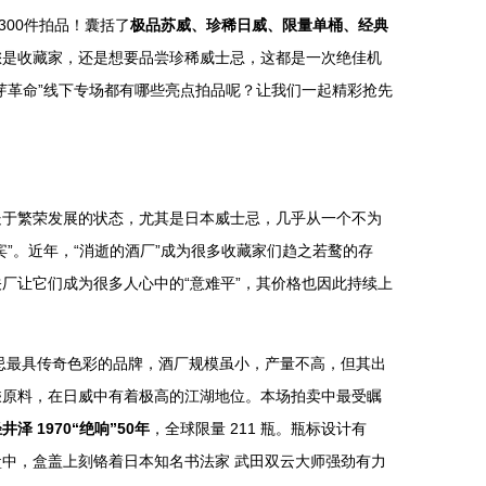
300件拍品！囊括了
极品苏威、珍稀日威、限量单桶、经典
您是收藏家，还是想要品尝珍稀威士忌，这都是一次绝佳机
芽革命”线下专场都有哪些亮点拍品呢？让我们一起精彩抢先
处于繁荣发展的状态，尤其是日本威士忌，几乎从一个不为
宾”。近年，“消逝的酒厂”成为很多收藏家们趋之若鹜的存
厂让它们成为很多人心中的“意难平”，其价格也因此持续上
士忌最具传奇色彩的品牌，酒厂规模虽小，产量不高，但其出
乘原料，在日威中有着极高的江湖地位。本场拍卖中最受瞩
井泽 1970“绝响”50年
，全球限量 211 瓶。瓶标设计有
中，盒盖上刻铬着日本知名书法家 武田双云大师强劲有力