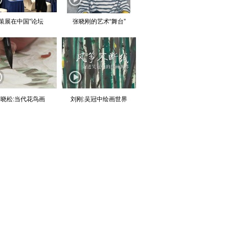
“策展在中国”论坛
张晓刚的艺术“舞台”
晓松:当代花鸟画
刘刚:吴冠中绘画世界