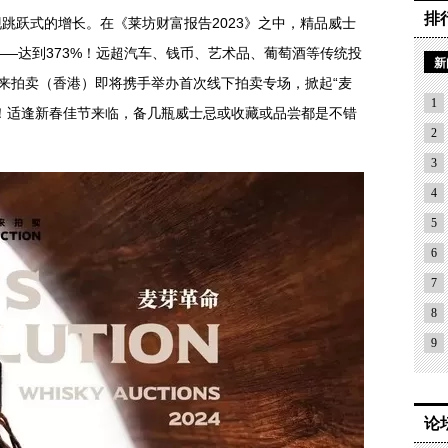
排
跳跃式的增长。在《莱坊财富报告2023》之中，精品威士
——达到373%！远超汽车、钱币、艺术品、葡萄酒等传统投
新
来拍卖（香港）即将携手举办首次线下拍卖专场，掀起“麦
1
！适逢新春佳节来临，备几瓶威士忌或收藏或品尝都是不错
2
3
4
5
6
7
8
9
论