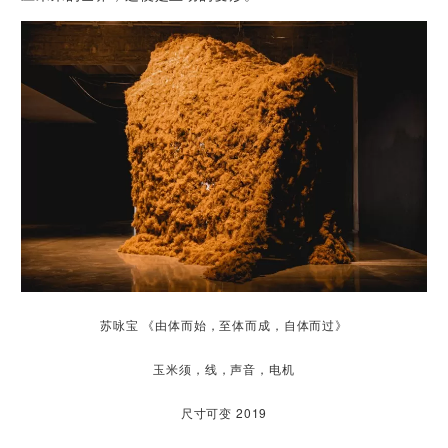
苏咏宝 《由体而始，至体而成，自体而过》
玉米须，线，声音，电机
尺寸可变 2019