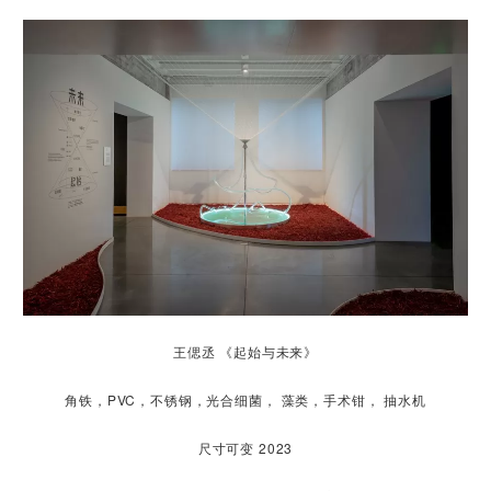
王偲丞 《起始与未来》
角铁，PVC，不锈钢，光合细菌， 藻类，手术钳， 抽水机
尺寸可变 2023