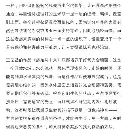
一样，用轻薄但坚韧的线先搭出它的骨架，让它逐渐占据整个
通道，再慢慢将梳理好的玉米须一层一层的缠绕、编织、覆盖
到上面。整个过程都是温柔而细腻的，因为过分粗暴的力量必
然会导致线的断裂或者玉米须变得零碎，因此必须轻而快。而
这些看起来脆弱的材料在一点一点的编织下，慢慢变成了一个
具有保护和包裹能力的茧房，让人觉得很惊喜也很治愈。
王偲丞的作品《起始与未来》底部培养了好氧光合细菌，这是
一个开放水域，水会流动，颜色呈现浅绿色，走近的时候，还
能闻到湖水里藻类的气味。而这件作品即便布展完成后，也是
需要细心维护的，因为水体里面是活着的光合细菌和藻类。需
要定期给它们补充碳源、检查它们生长的状态，有杂质需要打
捞杂质，需要适宜的光照，而且气温不能短期内发生剧烈波
动。这有时候让我感叹生命真的很不容易，但也很神奇——一
方面需要很多很多适宜的条件，才能够生长；另一方面，有时
候看起来恶劣的条件，却又能莫名其妙的找到存活的方法。