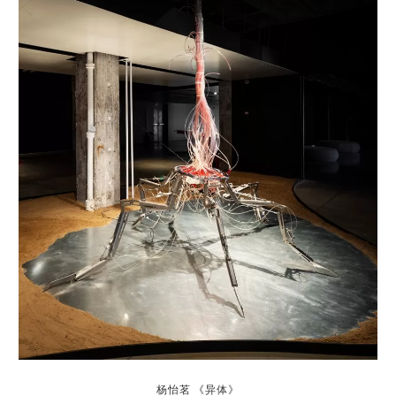
杨怡茗 《异体》