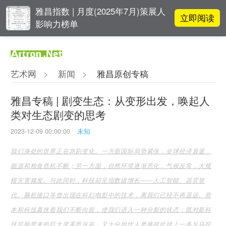
雅昌指数 | 月度(2025年7月)策展人
立即阅读
影响力榜单
对话 | “道法自然” 范一夫山水中的
立即阅读
破界与归真
艺术网
>
新闻
>
雅昌原创专稿
对话 | 在开放和自由中确立艺术价
立即阅读
值
雅昌专稿 | 剧变生态：从变形出发，唤起人
类对生态剧变的思考
吕晓：北京画院两个中心十年 跨学
立即阅读
科带来齐白石研究新突破
2023-12-09 00:00:00
未知
我们身处的世界正在急剧变化。一方面国际局势紧张，全球经济衰退，
能源和粮食危机不断；另一方面，自然环境逐渐恶化，气候反常，大规
模灾害频发。与此同时，科技却呈指数级增长——人工智能、器官替
代、脑机接口等曾出现在科幻电影中的技术，离我们已经不再遥远。资
本和科技裹挟着我们不断向前，使我们进入一种分裂的状态：既对新科
技可能带来的巨大变革而兴奋，又十分担忧人类将就此踏上一条反乌托