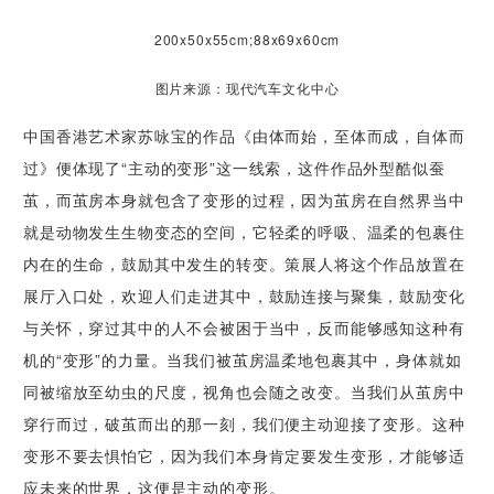
200x50x55cm;88x69x60cm
图片来源：现代汽车文化中心
中国香港艺术家苏咏宝的作品《由体而始，至体而成，自体而
过》便体现了“主动的变形”这一线索，这件作品外型酷似蚕
茧，而茧房本身就包含了变形的过程，因为茧房在自然界当中
就是动物发生生物变态的空间，它轻柔的呼吸、温柔的包裹住
内在的生命，鼓励其中发生的转变。策展人将这个作品放置在
展厅入口处，欢迎人们走进其中，鼓励连接与聚集，鼓励变化
与关怀，穿过其中的人不会被困于当中，反而能够感知这种有
机的“变形”的力量。当我们被茧房温柔地包裹其中，身体就如
同被缩放至幼虫的尺度，视角也会随之改变。当我们从茧房中
穿行而过，破茧而出的那一刻，我们便主动迎接了变形。这种
变形不要去惧怕它，因为我们本身肯定要发生变形，才能够适
应未来的世界，这便是主动的变形。