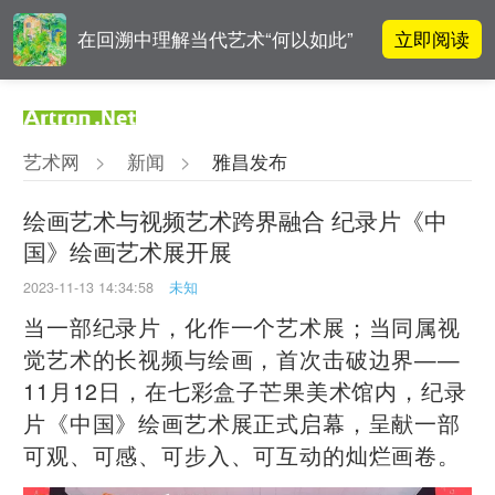
立即阅读
在回溯中理解当代艺术“何以如此”
雅昌指数 | 月度(2025年7月)策展人
立即阅读
影响力榜单
艺术网
>
新闻
>
雅昌发布
对话 | 在开放和自由中确立艺术价
立即阅读
值
绘画艺术与视频艺术跨界融合 纪录片《中
国》绘画艺术展开展
立即阅读
“纤维”提问2022：存在何“缓”？
2023-11-13 14:34:58
未知
当一部纪录片，化作一个艺术展；当同属视
觉艺术的长视频与绘画，首次击破边界——
11月12日，在七彩盒子芒果美术馆内，纪录
片《中国》绘画艺术展正式启幕，呈献一部
可观、可感、可步入、可互动的灿烂画卷。