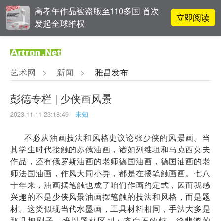
高孝午作品被盗版至110多国 首次
立即阅读
发起全球维权
对话 | 在开放和自由中确立艺术价
立即阅读
值
艺术网
>
新闻
>
雅昌发布
阿拉里奥画廊上海转型：为何要成
立即阅读
为策展式艺术商业综合体？
彭德专栏 | 少侠画风景
2023-11-11 23:18:49
未知
李铁夫冯钢百领衔 作为群体的早期
立即阅读
粤籍留美艺术家
不必从油画技法和风格史议论张少侠的风景画。当
其学生时代接触的苏俄油画，诸如列维坦和马克西莫夫
作品，还有俄罗斯油画的老师德国油画，德国油画的老
师法国油画，作风大同小异，都是在摆笔触画画。七八
十年来，油画摆笔触也成了咱们作画的定式，因而我感
兴趣的不是少侠风景油画摆笔触的技法和风格，而是题
材。这类似现当代水墨画，工具材料相同，手法大多是
那几把刷子，惟以题材区别：齐白石的虾，徐悲鸿的