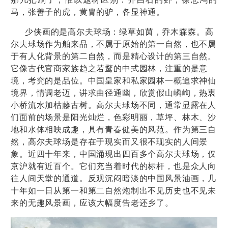
马，张善子的虎，黄胄的驴，各显神通。
少侠画的是高尔夫球场：绿草如茵，乔木森森。高
尔夫球场作为舶来品，不属于原始的第一自然，也不属
于有人化背景的第二自然，而是精心设计的第三自然。
它像古代官商家族趋之若鹜的中式园林，注重的是意
境，考究的是品位。中国皇家和私家园林一概追求神仙
境界，情调老迈，讲求曲径通幽，欣赏假山嶙峋，热衷
小桥流水加枯藤古树。高尔夫球场不同，通常显露在人
们面前的场景是阳光灿烂，色彩明丽，草坪、林木、沙
地和水体相映成趣，具有青春健美的风范。作为第三自
然，高尔夫球场是存在于现实而又很不现实的人间景
象。近四十年来，中国涌现出四百多个高尔夫球场，仅
京沪就有近百个。它们充当着时代的标杆，也是众人向
往人间天堂的通道。反观沉闷暗淡的中国风景油画，几
十年如一日从第一和第二自然炮制出不见历史也不见未
来的无趣风景画，应该大幅度告老还乡了。