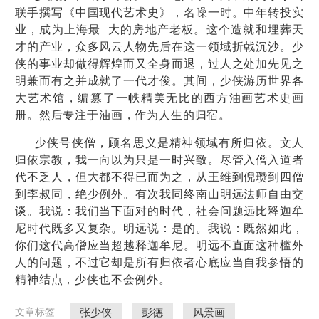
联手撰写《中国现代艺术史》，名噪一时。中年转投实
业，成为上海最 大的房地产老板。这个造就和埋葬天
才的产业，众多风云人物先后在这一领域折戟沉沙。少
侠的事业却做得辉煌而又全身而退，过人之处加先见之
明兼而有之并成就了一代才俊。其间，少侠游历世界各
大艺术馆，编篡了一帙精美无比的西方油画艺术史画
册。然后专注于油画，作为人生的归宿。
少侠号侠僧，顾名思义是精神领域有所归依。文人
归依宗教，我一向以为只是一时兴致。尽管入僧入道者
代不乏人，但大都不得已而为之，从王维到倪瓒到四僧
到李叔同，绝少例外。有次我同终南山明远法师自由交
谈。我说：我们当下面对的时代，社会问题远比释迦牟
尼时代既多又复杂。明远说：是的。我说：既然如此，
你们这代高僧应当超越释迦牟尼。明远不直面这种槛外
人的问题，不过它却是所有归依者心底应当自我参悟的
精神结点，少侠也不会例外。
张少侠
彭德
风景画
文章标签