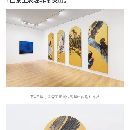
艺+巴黎，里森画廊展位现展出的
喻红作品