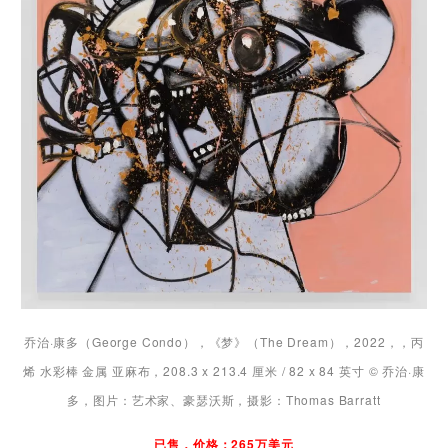
乔治·康多（George Condo），《梦》（The Dream），2022，，丙
烯 水彩棒 金属 亚麻布，208.3 x 213.4 厘米 / 82 x 84 英寸 © 乔治·康
多，图片：艺术家、豪瑟沃斯，摄影：Thomas Barratt
已售，价格：265万美元