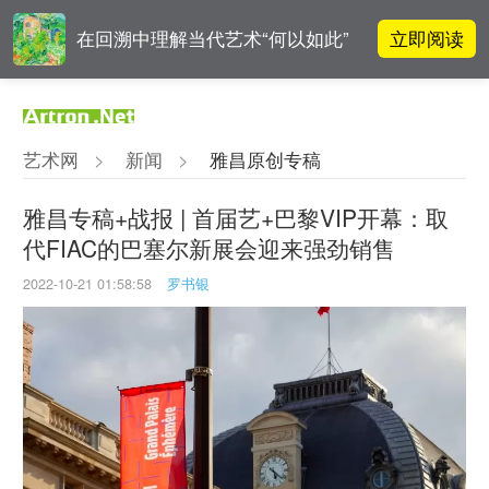
立即阅读
在回溯中理解当代艺术“何以如此”
李铁夫冯钢百领衔 作为群体的早期
立即阅读
粤籍留美艺术家
艺术网
>
新闻
>
雅昌原创专稿
吕晓：北京画院两个中心十年 跨学
立即阅读
科带来齐白石研究新突破
雅昌专稿+战报 | 首届艺+巴黎VIP开幕：取
代FIAC的巴塞尔新展会迎来强劲销售
OCAT上海馆：参与构建上海艺术生
立即阅读
态的十年
2022-10-21 01:58:58
罗书银