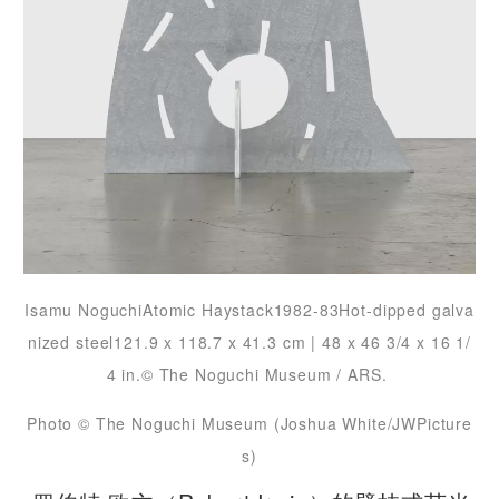
Isamu NoguchiAtomic Haystack1982-83Hot-dipped galva
nized steel121.9 x 118.7 x 41.3 cm | 48 x 46 3/4 x 16 1/
4 in.© The Noguchi Museum / ARS.
Photo © The Noguchi Museum (Joshua White/JWPicture
s)