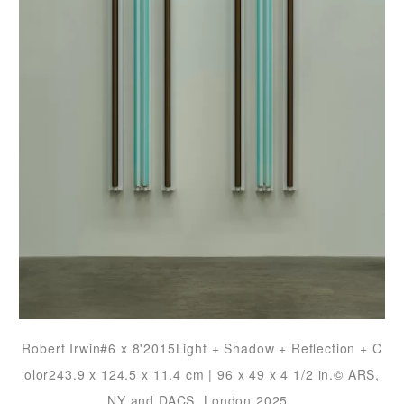
Robert Irwin#6 x 8'2015Light + Shadow + Reflection + C
olor243.9 x 124.5 x 11.4 cm | 96 x 49 x 4 1/2 in.© ARS,
NY and DACS, London 2025.