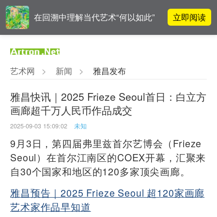
立即阅读
在回溯中理解当代艺术“何以如此”
高孝午作品被盗版至110多国 首次
立即阅读
发起全球维权
艺术网
>
新闻
>
雅昌发布
对话 | “道法自然” 范一夫山水中的
立即阅读
破界与归真
雅昌快讯｜2025 Frieze Seoul首日：白立方
画廊超千万人民币作品成交
吕晓：北京画院两个中心十年 跨学
立即阅读
科带来齐白石研究新突破
2025-09-03 15:09:02
未知
9月3日，第四届弗里兹首尔艺博会（Frieze
Seoul）在首尔江南区的COEX开幕，汇聚来
自30个国家和地区的120多家顶尖画廊。
雅昌预告｜2025 Frieze Seoul 超120家画廊
艺术家作品早知道