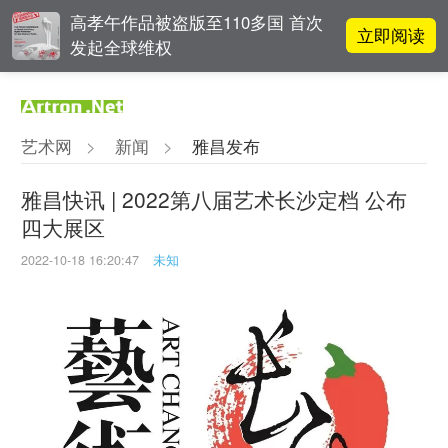
高孝午作品被盗版至110多国 首次
立即阅读
发起全球维权
雅昌指数 | 月度(2025年7月)策展人
立即阅读
影响力榜单
艺术网
>
新闻
>
雅昌发布
对话 | 在开放和自由中确立艺术价
立即阅读
值
雅昌快讯 | 2022第八届艺术长沙定档 公布
四大展区
吕晓：北京画院两个中心十年 跨学
立即阅读
科带来齐白石研究新突破
2022-10-18 16:20:47
未知