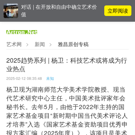
对话 | 在开放和自由中确立艺术价
立即阅读
值
李铁夫冯钢百领衔 作为群体的早期
立即阅读
粤籍留美艺术家
艺术网
>
新闻
>
雅昌原创专稿
吕晓：北京画院两个中心十年 跨学
立即阅读
科带来齐白石研究新突破
2025趋势系列 | 杨卫：科技艺术或将成为行
业热点
立即阅读
“纤维”提问2022：存在何“缓”？
2025-02-12 08:35:48
未知
杨卫现为湖南师范大学美术学院教授、现当
代艺术研究中心主任，中国美术批评家年会
秘书长。去年5月，由他于2022年主持的国
家艺术基金项目“新时期中国当代美术评论人
才培养”入选《国家艺术基金资助项目优秀申
报方案汇编（2025年度）》，该项目是美术