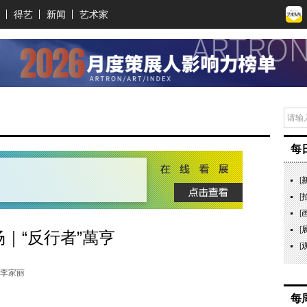
得艺
新闻
艺术家
每
[
[
[
[
场｜“反行者”萬亨
[
：李家丽
每