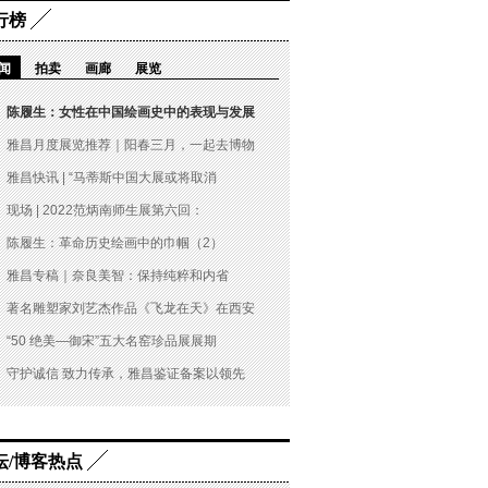
行榜
闻
拍卖
画廊
展览
陈履生：女性在中国绘画史中的表现与发展
雅昌月度展览推荐｜阳春三月，一起去博物
雅昌快讯 | “马蒂斯中国大展或将取消
现场 | 2022范炳南师生展第六回：
陈履生：革命历史绘画中的巾帼（2）
雅昌专稿｜奈良美智：保持纯粹和内省
著名雕塑家刘艺杰作品《飞龙在天》在西安
“50 绝美—御宋”五大名窑珍品展展期
守护诚信 致力传承，雅昌鉴证备案以领先
坛/博客热点