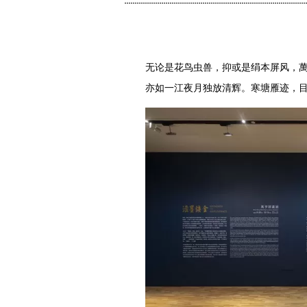
无论是花鸟虫兽，抑或是绢本屏风，
亦如一江夜月独放清辉。寒塘雁迹，