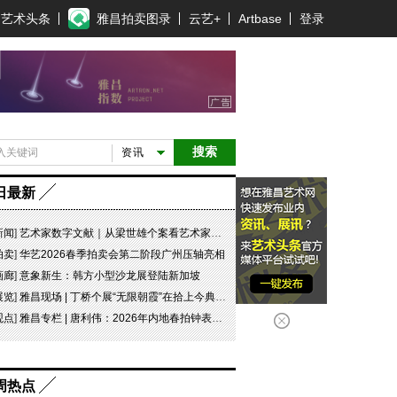
艺术头条
雅昌拍卖图录
云艺+
Artbase
登录
搜索
资讯
日最新
新闻
]
艺术家数字文献｜从梁世雄个案看艺术家艺术数字文献的重要性和紧迫性
拍卖
]
华艺2026春季拍卖会第二阶段广州压轴亮相
画廊
]
意象新生：韩方小型沙龙展登陆新加坡
展览
]
雅昌现场 | 丁桥个展“无限朝霞”在拾上今典艺术中心开幕
观点
]
雅昌专栏 | 唐利伟：2026年内地春拍钟表市场观察 赛道重构、圈层分化与收藏逻辑迭代
周热点