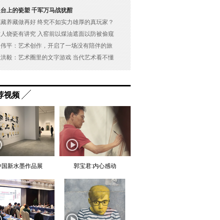
展台上的瓷塑 千军万马战犹酣
以藏养藏做再好 终究不如实力雄厚的真玩家？
古人烧瓷有讲究 入窑前以煤油遮面以防被偷窥
吴伟平：艺术创作，开启了一场没有陪伴的旅
杜洪毅：艺术圈里的文字游戏 当代艺术看不懂
荐视频
中国新水墨作品展
郭宝君:内心感动