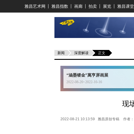
雅昌艺术网
雅昌指数
画廊
拍卖
展览
雅昌课堂
新闻
深度解读
正文
“涵墨镂金”萬亨屏画展
2022-08-20~2022-10-16
现
2022-08-21 10:13:59
雅昌原创专稿
作者