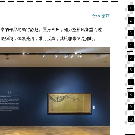
1
文/李家丽
2
萬亨的作品均颇得静趣。置身画外，如万壑松风穿堂而过，
3
目送归鸿，体素处洁，乘月反真，其境想来便是如此。
4
5
6
7
8
9
10