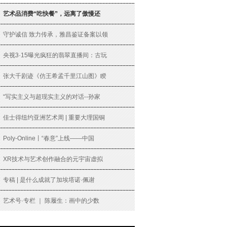
艺术品消费“吃快餐”，远离了傲慢还
守护诚信 致力传承，雅昌鉴证备案以领
央视3·15曝光疯狂的翡翠直播间：古玩
张大千剧迹《仿王希孟千里江山图》睽
“写实主义与超现实主义的对话--孙家
佳士得纽约亚洲艺术周 | 重要大理国铜
Poly-Online丨“春意”上线——中国
XR技术与艺术创作融合的元宇宙虚拟
专稿 | 是什么成就了加埃塔诺·佩谢
艺术号·专栏 ｜ 陈履生：画中的少数