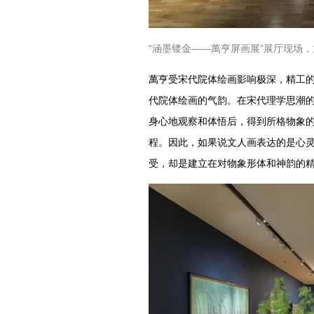
“涵墨镂金——萬亨屏画展”展厅现场，龙美
萬亨受宋代院体绘画影响极深，精工
代院体绘画的气韵。在宋代理学思潮的
身心地观察和体悟后，得到所格物象的
程。因此，如果说文人画表达的是心
受，却是建立在对物象形体和神韵的