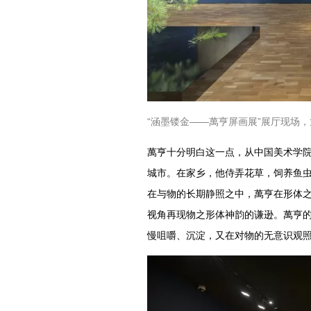
“涵墨镂金——萬亨屏画展”展厅现场，龙美
萬亨十分明白这一点，从中国美术学
城市。在家乡，他侍弄花草，饲养鱼
在与物的长期静照之中，萬亨在形体
视角再现物之形体神韵的谦逊。萬亨
慢咀嚼、沉淀，又在对物的无意识观