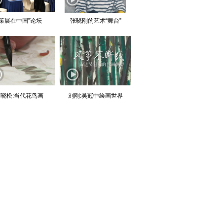
“策展在中国”论坛
张晓刚的艺术“舞台”
晓松:当代花鸟画
刘刚:吴冠中绘画世界