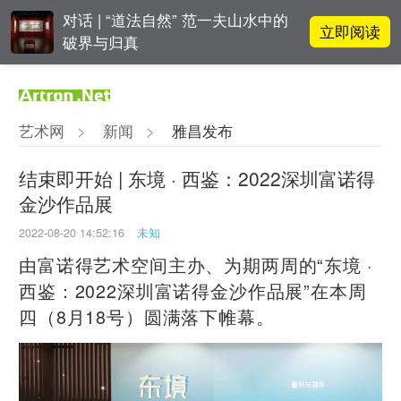
对话 | “道法自然” 范一夫山水中的
立即阅读
破界与归真
对话 | 在开放和自由中确立艺术价
立即阅读
值
艺术网
>
新闻
>
雅昌发布
吕晓：北京画院两个中心十年 跨学
立即阅读
科带来齐白石研究新突破
结束即开始 | 东境 · 西鉴：2022深圳富诺得
金沙作品展
立即阅读
“纤维”提问2022：存在何“缓”？
2022-08-20 14:52:16
未知
由富诺得艺术空间主办、为期两周的“东境 ·
西鉴：2022深圳富诺得金沙作品展”在本周
四（8月18号）圆满落下帷幕。