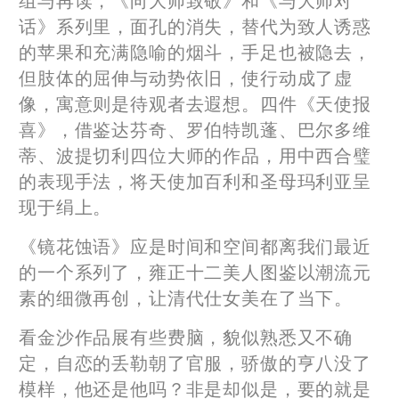
话》系列里，面孔的消失，替代为致人诱惑
的苹果和充满隐喻的烟斗，手足也被隐去，
但肢体的屈伸与动势依旧，使行动成了虚
像，寓意则是待观者去遐想。四件《天使报
喜》，借鉴达芬奇、罗伯特凯蓬、巴尔多维
蒂、波提切利四位大师的作品，用中西合璧
的表现手法，将天使加百利和圣母玛利亚呈
现于绢上。
《镜花蚀语》应是时间和空间都离我们最近
的一个系列了，雍正十二美人图鉴以潮流元
素的细微再创，让清代仕女美在了当下。
看金沙作品展有些费脑，貌似熟悉又不确
定，自恋的丢勒朝了官服，骄傲的亨八没了
模样，他还是他吗？非是却似是，要的就是