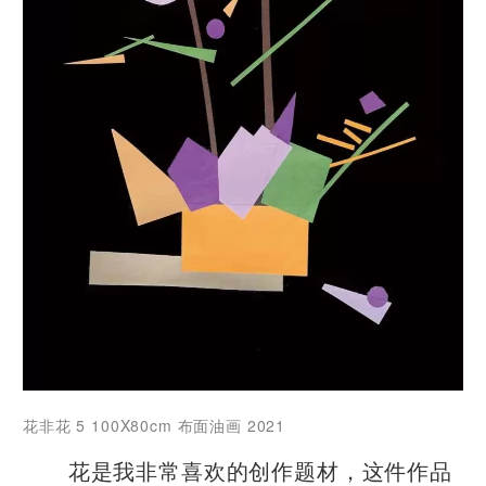
花非花 5 100X80cm 布面油画 2021
花是我非常喜欢的创作题材，这件作品