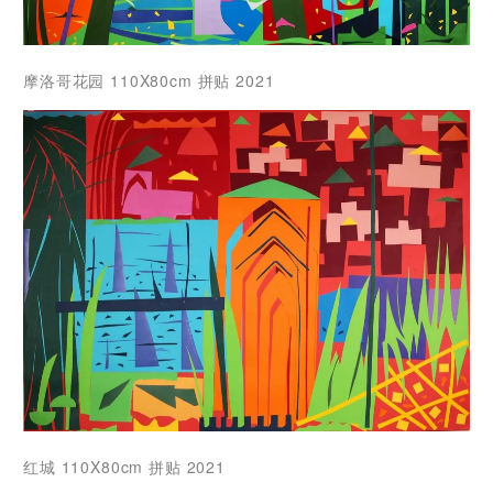
摩洛哥花园 110X80cm 拼贴 2021
红城 110X80cm 拼贴 2021