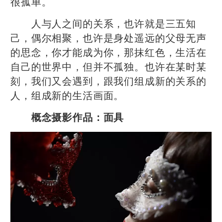
很孤单。
人与人之间的关系，也许就是三五知
己，偶尔相聚，也许是身处遥远的父母无声
的思念，你才能成为你，那抹红色，生活在
自己的世界中，但并不孤独。也许在某时某
刻，我们又会遇到，跟我们组成新的关系的
人，组成新的生活画面。
概念摄影作品：面具