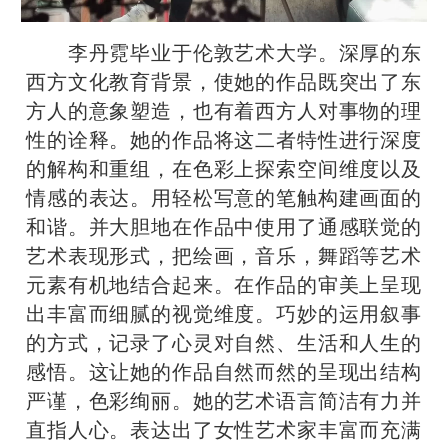
李丹霓毕业于伦敦艺术大学。深厚的东
西方文化教育背景，使她的作品既突出了东
方人的意象塑造，也有着西方人对事物的理
性的诠释。她的作品将这二者特性进行深度
的解构和重组，在色彩上探索空间维度以及
情感的表达。用轻松写意的笔触构建画面的
和谐。并大胆地在作品中使用了通感联觉的
艺术表现形式，把绘画，音乐，舞蹈等艺术
元素有机地结合起来。在作品的审美上呈现
出丰富而细腻的视觉维度。巧妙的运用叙事
的方式，记录了心灵对自然、生活和人生的
感悟。这让她的作品自然而然的呈现出结构
严谨，色彩绚丽。她的艺术语言简洁有力并
直指人心。表达出了女性艺术家丰富而充满