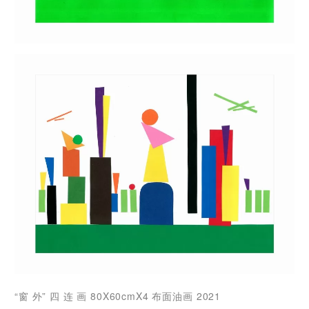
“窗 外” 四 连 画 80X60cmX4 布面油画 2021