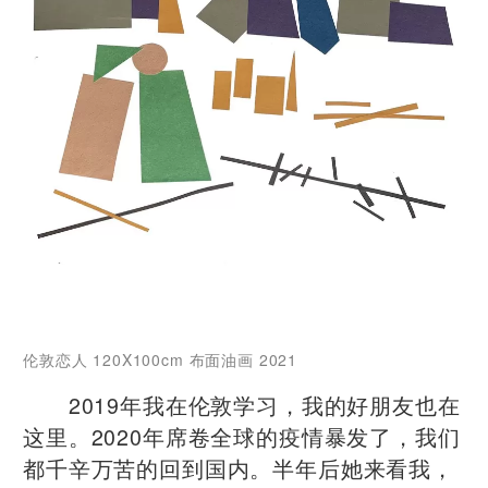
伦敦恋人 120X100cm 布面油画 2021
2019年我在伦敦学习，我的好朋友也在
这里。2020年席卷全球的疫情暴发了，我们
都千辛万苦的回到国内。半年后她来看我，