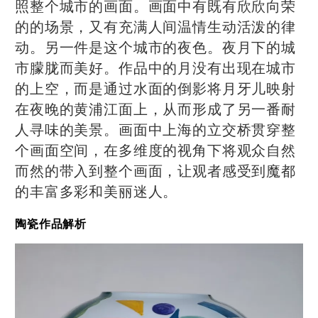
照整个城市的画面。画面中有既有欣欣向荣
的的场景，又有充满人间温情生动活泼的律
动。另一件是这个城市的夜色。夜月下的城
市朦胧而美好。作品中的月没有出现在城市
的上空，而是通过水面的倒影将月牙儿映射
在夜晚的黄浦江面上，从而形成了另一番耐
人寻味的美景。画面中上海的立交桥贯穿整
个画面空间，在多维度的视角下将观众自然
而然的带入到整个画面，让观者感受到魔都
的丰富多彩和美丽迷人。
陶瓷作品解析