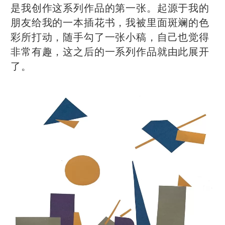
是我创作这系列作品的第一张。起源于我的
朋友给我的一本插花书，我被里面斑斓的色
彩所打动，随手勾了一张小稿，自己也觉得
非常有趣，这之后的一系列作品就由此展开
了。