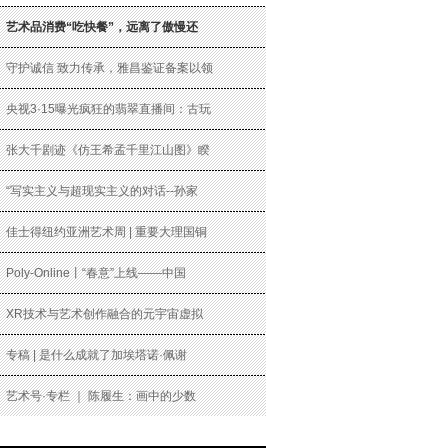
艺术品消费“吃快餐”，远离了傲慢还
守护诚信 致力传承，雅昌鉴证备案以领
央视3·15曝光疯狂的翡翠直播间：古玩
张大千剧迹《仿王希孟千里江山图》睽
“写实主义与超现实主义的对话--孙家
佳士得纽约亚洲艺术周 | 重要大理国铜
Poly-Online丨“春意”上线——中国
XR技术与艺术创作融合的元宇宙虚拟
专稿 | 是什么成就了加埃塔诺·佩谢
艺术号·专栏 ｜ 陈履生：画中的少数