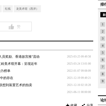
排
展览海报
红线
龙美术馆（西岸）
新
6日，龙美术馆（西岸馆）将推出展览“盐田千春：颤动的灵魂”，精
80件，以数件巨型装置为主，同时包含丰富的雕塑、影像、绘
1
赞
家迄今为止最大规模个展继2019年在日本东京开启后，首
2
过往25年的创作生涯。
3
4
的尝试
5
于人员奖励、香港故宫推“流动
2025-03-25 09:49:58
之外我不想干任何事”，12岁的盐田千春立下了如此愿望，并
6
在红砖美术馆开幕：呈现近年
2025-03-24 13:01:00
华大学油画室。
7
响力榜单
2022-01-07 09:08:09
8
席中的存在
2021-12-19 09:49:21
9
联想到装置艺术的拍卖
2021-12-16 02:18:28
2021-06-11 00:00:00
论
收藏
分享