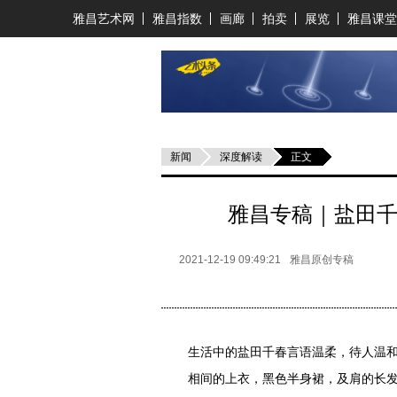
雅昌艺术网
雅昌指数
画廊
拍卖
展览
雅昌课堂
新闻
深度解读
正文
雅昌专稿｜盐田千
2021-12-19 09:49:21
雅昌原创专稿
生活中的盐田千春言语温柔，待人温
相间的上衣，黑色半身裙，及肩的长