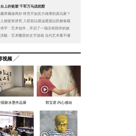
展台上的瓷塑 千军万马战犹酣
以藏养藏做再好 终究不如实力雄厚的真玩家？
古人烧瓷有讲究 入窑前以煤油遮面以防被偷窥
吴伟平：艺术创作，开启了一场没有陪伴的旅
杜洪毅：艺术圈里的文字游戏 当代艺术看不懂
荐视频
中国新水墨作品展
郭宝君:内心感动