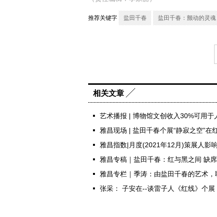
推荐关键字
盐田千春
盐田千春：颤动的灵魂
2021年12月19日至2022年3月
选出艺术家1990年代至今的作品约
画、舞台设计相关图稿等。这将是艺术
次巡展至中国内地，全面回顾了艺术家
相关文章
艺术的开端：绘画与行为
艺术播报 | 博物馆文创收入30%可用
“我将来想作为艺术家存在于世，除此
雅昌现场 | 盐田千春个展“静寂之空”
通过绘画训练在大学时进入了京都精
雅昌指数|月度(2021年12月)策展人影
雅昌专稿｜盐田千春：红与黑之间 缺
雅昌专栏｜季涛：由盐田千春的艺术，
张采： 子安在--谈雷子人《红线》个展