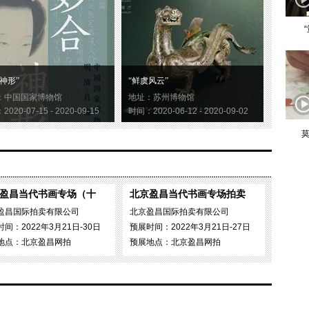
神形”
“鲜虞风云”
：中国国家博物馆
地址：苏州博物馆
020-07-15 - 2020-09-15
时间：2020-06-12 - 2020-09-02
莫
”，龙美术馆（西岸馆），
上海，2021，摄影：Shaunley
盈昌当代书画专场（十
北京盈昌当代书画专场拍卖
田千春
盈昌国际拍卖有限公司
北京盈昌国际拍卖有限公司
间：2022年3月21日-30日
预展时间：2022年3月21日-27日
选择任何事物作为主体，创作一幅抽象画对她来说仍是一种
地点：北京盈昌网拍
预展地点：北京盈昌网拍
作工作中的滚滚热情，却只能深深隐藏在画作中，终从视野
涵的艺术理念越来越沮丧，虽然她在操纵着这些历史悠久的
作的轻浮之物。1992年，盐田创作了自己的最后一幅油