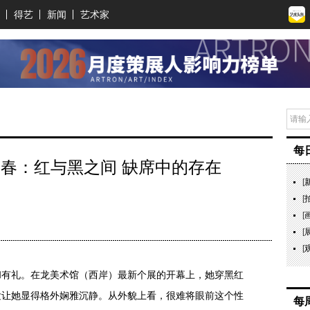
得艺
新闻
艺术家
每
春：红与黑之间 缺席中的存在
[
[
[
[
[
和有礼。在龙美术馆（西岸）最新个展的开幕上，她穿黑红
发让她显得格外娴雅沉静。从外貌上看，很难将眼前这个性
每