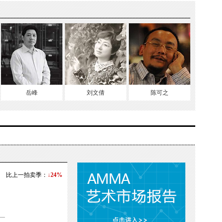
滚的创作热情，投射在行为艺术中。
为作品《成为绘画》便是她渴望挣脱枷锁的呐喊，她用红色的
己和画布在某个视角中融为一体。这一学生时期的创作方式
此方式去呈现出那半年迷茫时光中的痛苦，以及那段时间对
的思考。
岳峰
刘文倩
陈可之
比上一拍卖季：
↓24%