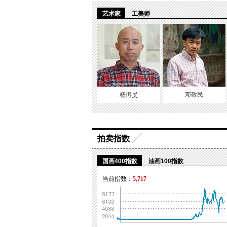
画，名为《无题》。随后，她便将滚
艺术家
工美师
1994年大二时，盐田态度鲜明的行
涂料泼向了自己和身后的画布，让自
并很难谈得上学术意义，她只是通过
艺术和艺术家身与社会、生活间关系
杨佴旻
邓敬民
拍卖指数
国画400指数
油画100指数
当前指数：
5,717