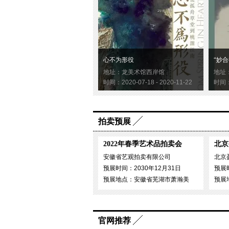
心不为形役
“妙合
地址：龙美术馆西岸馆
地址
时间：2020-07-18 - 2020-11-22
时间：2
拍卖预展
展览现场图：“盐田千春：颤动的灵魂
2022年春季艺术品拍卖会
北京
© 德国波恩VG Bild-Kunst图片和盐
安徽省艺观拍卖有限公司
北京
预展时间：2030年12月31日
预展时
大学一年级的盐田便发现，自己所能
预展地点：安徽省芜湖市萧瀚美
预展
挑战。她目光所见的只有颜色，而创
里消失不见了。盐田对技巧优先于内
官网推荐
绘画题材，但却再也无法忍耐她正在创