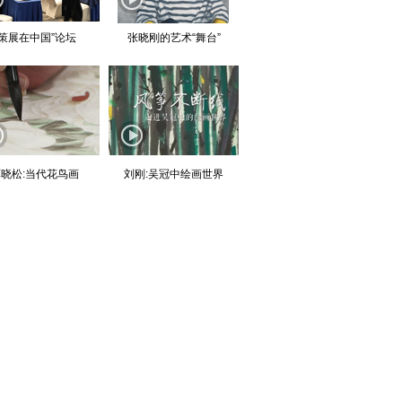
“策展在中国”论坛
张晓刚的艺术“舞台”
晓松:当代花鸟画
刘刚:吴冠中绘画世界