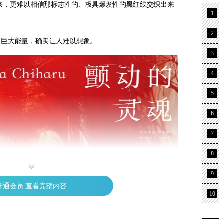
来，更难以相信那标志性的、极具爆发性的黑红线交织出来
1
2
的巨大能量，确实让人难以想象。
3
4
5
6
7
8
9
开通会员 查看完整内容
10