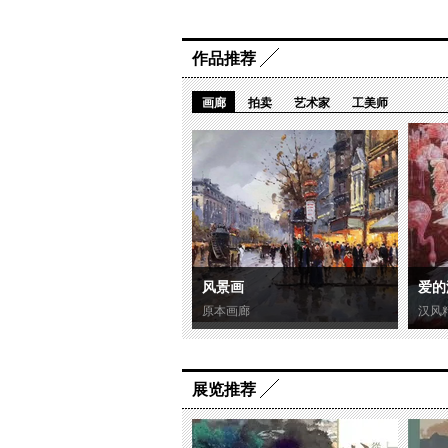
作品推荐
画廊
拍卖
艺术家
工美师
风景画
爱的
原本画廊
汉风
展览推荐