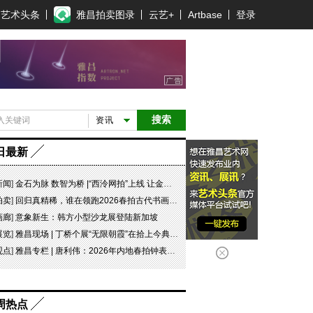
艺术头条
雅昌拍卖图录
云艺+
Artbase
登录
搜索
资讯
日最新
新闻
]
金石为脉 数智为桥 |“西泠网拍”上线 让金石文脉触手可及
拍卖
]
回归真精稀，谁在领跑2026春拍古代书画市场？
画廊
]
意象新生：韩方小型沙龙展登陆新加坡
展览
]
雅昌现场 | 丁桥个展“无限朝霞”在拾上今典艺术中心开幕
观点
]
雅昌专栏 | 唐利伟：2026年内地春拍钟表市场观察 赛道重构、圈层分化与收藏逻辑迭代
周热点