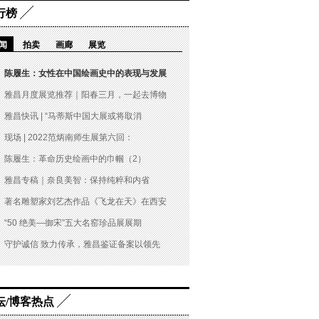
行榜
闻
拍卖
画廊
展览
陈履生：女性在中国绘画史中的表现与发展
雅昌月度展览推荐｜阳春三月，一起去博物
雅昌快讯 | “马蒂斯中国大展或将取消
现场 | 2022范炳南师生展第六回：
陈履生：革命历史绘画中的巾帼（2）
雅昌专稿｜奈良美智：保持纯粹和内省
著名雕塑家刘艺杰作品《飞龙在天》在西安
“50 绝美—御宋”五大名窑珍品展展期
守护诚信 致力传承，雅昌鉴证备案以领先
坛/博客热点