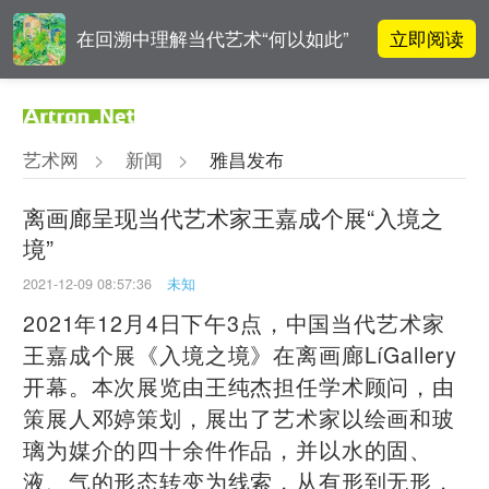
立即阅读
在回溯中理解当代艺术“何以如此”
对话 | “道法自然” 范一夫山水中的
立即阅读
破界与归真
艺术网
>
新闻
>
雅昌发布
立即阅读
翟莫梵：绘画少年的广阔天空
离画廊呈现当代艺术家王嘉成个展“入境之
境”
立即阅读
“纤维”提问2022：存在何“缓”？
2021-12-09 08:57:36
未知
2021年12月4日下午3点，中国当代艺术家
王嘉成个展《入境之境》在离画廊LíGallery
开幕。本次展览由王纯杰担任学术顾问，由
策展人邓婷策划，展出了艺术家以绘画和玻
璃为媒介的四十余件作品，并以水的固、
液、气的形态转变为线索，从有形到无形，