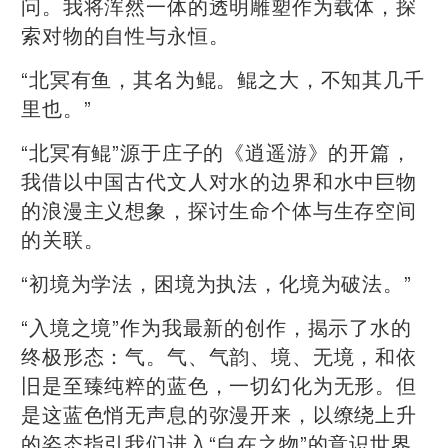
问。我将浑然一体的透明雕塑作为载体，探
索对物的自性与永恒。
“北冥有鱼，其名为鲲。鲲之大，不知其几千
里也。”
“北冥有鲲”源于庄子的《逍遥游》的开篇，
我借以中国古代文人对水的边界和水中巨物
的浪漫主义想象，探讨生命个体与生存空间
的关联。
“初境为学法，困境为执法，化境为破法。”
“入境之境”作为我最新的创作，揭示了水的
终极形态：气。气、气韵、境、无境，和依
旧是至臻纯粹的蓝色，一切幻化为无形。但
是这蓝色悄无声息的弥漫开来，以缭绕上升
的姿态指引我们进入“自在之物”的意识世界