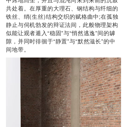
共处着。在厚重的大理石、钢结构与纤细的
铁丝、绡(生丝)结构交织的赋格曲中;在孤独
静止与伺机勃发的辩证法间，此般物理架构
似能让观者遁入“稳固”与“悄然逃逸”间的罅
隙，并同时徘徊于“静置”与“默然滋长”的中
间地带。