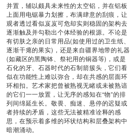
并置，辅以颇具未来性的太空铝，并在铝板
上面用电锯暴力划擦，布满肆意的刮痕，让
观者透过看似岌岌可危却实则稳固的架构去
逐渐触及并勾勒出个体经验的根源。不论是
有切肤之亲的日常用品(如使用过的卫生纸、
逐渐干瘪的果实)，还是来自疆界地带的礼器
(如藏区的黑陶钵、祭祀用的铜器等)，或是
石化的牙、石器时代的石制箭簇头，它们看
似在功能性上难以弥合，却在共感的层面环
环相扣。艺术家把曾被熟视无睹或未被熟谙
的它们一一放置，让无序的感知在“物”的排
列间绵延生长。敬畏、痴迷、悬停的迟疑或
者持续的矛盾，这些无法被精准诠释的感
思，在预示着多维的环状结构和层叠架构中
暗潮涌动。