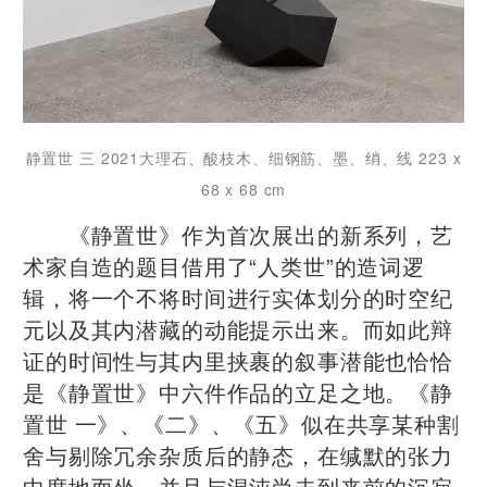
静置世 三 2021大理石、酸枝木、细钢筋、墨、绡、线 223 x
68 x 68 cm
《静置世》作为首次展出的新系列，艺
术家自造的题目借用了“人类世”的造词逻
辑，将一个不将时间进行实体划分的时空纪
元以及其内潜藏的动能提示出来。而如此辩
证的时间性与其内里挟裹的叙事潜能也恰恰
是《静置世》中六件作品的立足之地。《静
置世 一》、《二》、《五》似在共享某种割
舍与剔除冗余杂质后的静态，在缄默的张力
中席地而坐，并且与混沌尚未到来前的沉寂