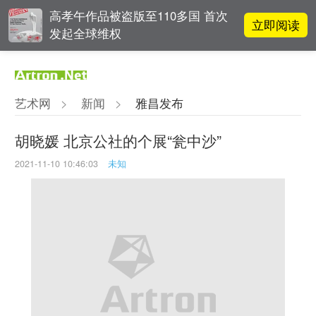
高孝午作品被盗版至110多国 首次
立即阅读
发起全球维权
对话 | 在开放和自由中确立艺术价
立即阅读
值
艺术网
>
新闻
>
雅昌发布
阿拉里奥画廊上海转型：为何要成
立即阅读
为策展式艺术商业综合体？
胡晓媛 北京公社的个展“瓮中沙”
2021-11-10 10:46:03
未知
立即阅读
“纤维”提问2022：存在何“缓”？