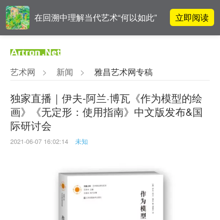
立即阅读
在回溯中理解当代艺术“何以如此”
立即阅读
翟莫梵：绘画少年的广阔天空
艺术网
>
新闻
>
雅昌艺术网专稿
OCAT上海馆：参与构建上海艺术生
立即阅读
态的十年
独家直播｜伊夫-阿兰·博瓦《作为模型的绘
画》《无定形：使用指南》中文版发布&国
立即阅读
“纤维”提问2022：存在何“缓”？
际研讨会
2021-06-07 16:02:14
未知