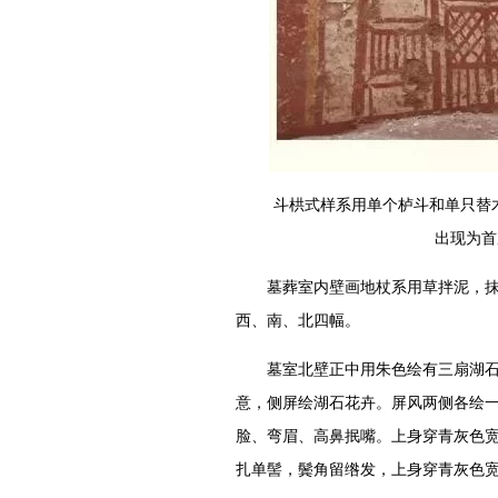
斗栱式样系用单个栌斗和单只替
出现为首
墓葬室内壁画地杖系用草拌泥，
西、南、北四幅。
墓室北壁正中用朱色绘有三扇湖石
意，侧屏绘湖石花卉。屏风两侧各绘一
脸、弯眉、高鼻抿嘴。上身穿青灰色宽
扎单髻，鬓角留绺发，上身穿青灰色