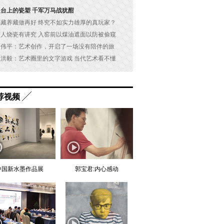
展台上的瓷塑 千军万马战犹酣
以藏养藏做再好 终究不如实力雄厚的真玩家？
古人烧瓷有讲究 入窑前以煤油遮面以防被偷窥
吴伟平：艺术创作，开启了一场没有陪伴的旅
杜洪毅：艺术圈里的文字游戏 当代艺术看不懂
荐视频
中国新水墨作品展
郭宝君:内心感动