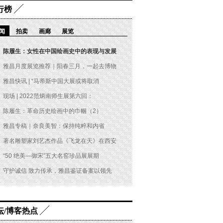
行榜
闻
拍卖
画廊
展览
陈履生：女性在中国绘画史中的表现与发展
雅昌月度展览推荐｜阳春三月，一起去博物
雅昌快讯 | “马蒂斯中国大展或将取消
现场 | 2022范炳南师生展第六回：
陈履生：革命历史绘画中的巾帼（2）
雅昌专稿｜奈良美智：保持纯粹和内省
著名雕塑家刘艺杰作品《飞龙在天》在西安
“50 绝美—御宋”五大名窑珍品展展期
守护诚信 致力传承，雅昌鉴证备案以领先
坛/博客热点