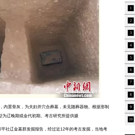
1
2
3
4
5
6
7
8
棺，内置骨灰，为夫妇并穴合葬墓，未见随葬器物。根据形制
9
型为辽晚期或金代初期。考古研究所提供摄
10
和平社辽金墓群发掘报告，经过近12年的考古发掘，当地考