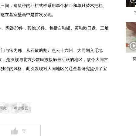
筑三间，建筑种的斗栱式样系用单个栌斗和单只替木把柱、
，这在墓室壁画中是首次发现。
件、陶器29件，其他16件。包括白釉罐、黄釉敞口盘、三足
雁门与宋为邻，从石敬瑭割让燕云十六州、大同划入辽地
莫
西京，是汉族与北方少数民族接触最活跃的地区，故今大同古
其独特的风格，此次发现对大同地区的辽金墓研究提供了宝
研究
考古发掘
赞