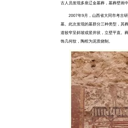
古人员发现多座辽金墓葬，墓葬壁画中
2007年9月，山西省大同市考
墓。此次发现的墓群分三种类型，其
道较窄呈斜坡或竖井状，立壁平直。
饰几何纹，陶棺为泥质烧制。