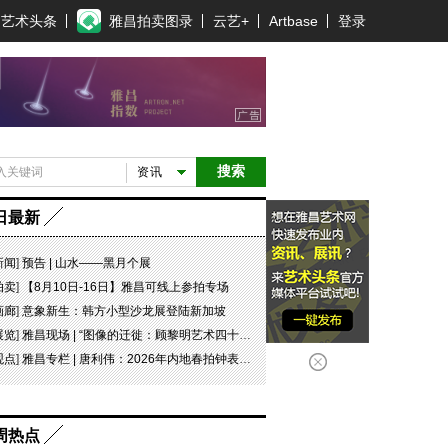
艺术头条
雅昌拍卖图录
云艺+
Artbase
登录
搜索
资讯
日最新
新闻
]
预告 | 山水——黑月个展
拍卖
]
【8月10日-16日】雅昌可线上参拍专场
画廊
]
意象新生：韩方小型沙龙展登陆新加坡
展览
]
雅昌现场 | “图像的迁徙：顾黎明艺术四十年” 一场回望与再出发
观点
]
雅昌专栏 | 唐利伟：2026年内地春拍钟表市场观察 赛道重构、圈层分化与收藏逻辑迭代
周热点