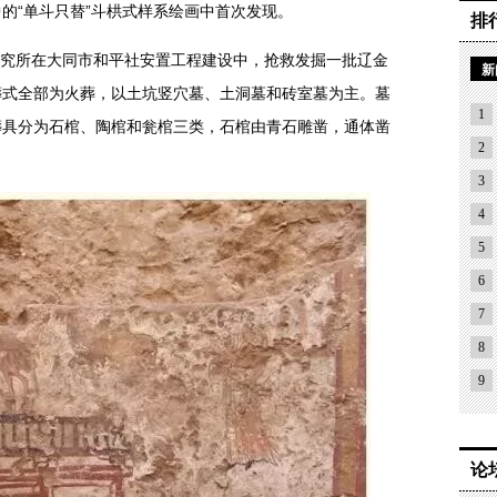
的“单斗只替”斗栱式样系绘画中首次发现。
排
古研究所在大同市和平社安置工程建设中，抢救发掘一批辽金
新
葬式全部为火葬，以土坑竖穴墓、土洞墓和砖室墓为主。墓
1
葬具分为石棺、陶棺和瓮棺三类，石棺由青石雕凿，通体凿
2
3
4
5
6
7
8
9
论