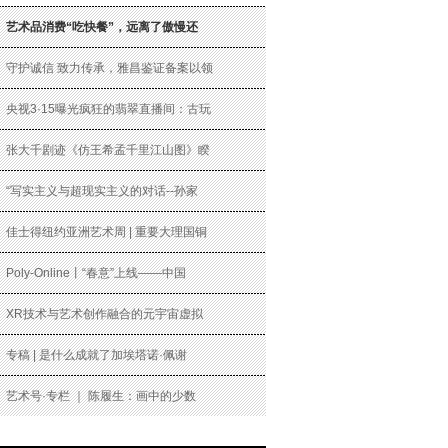
艺术品消费“吃快餐”，远离了傲慢还
守护诚信 致力传承，雅昌鉴证备案以领
央视3·15曝光疯狂的翡翠直播间：古玩
张大千剧迹《仿王希孟千里江山图》睽
“写实主义与超现实主义的对话--孙家
佳士得纽约亚洲艺术周 | 重要大理国铜
Poly-Online丨“春意”上线——中国
XR技术与艺术创作融合的元宇宙虚拟
专稿 | 是什么成就了加埃塔诺·佩谢
艺术号·专栏 ｜ 陈履生：画中的少数