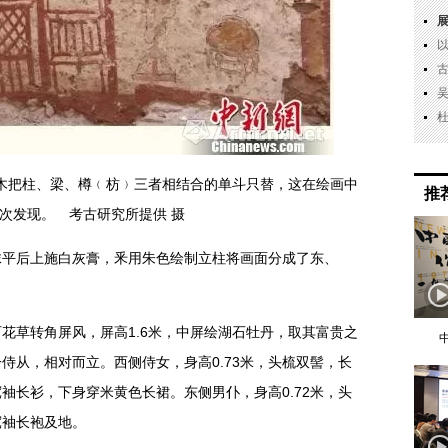
木把柱、梁、樽﹙枋﹚三者相结合的单斗只替，这在绘画中
推
次发现。 考古研究所提供 摄
抹平后上施白灰膏，釆用朱色绘制立柱将画面分成了东、
花草转角屏风，屏高1.6米，中屏绘湖石牡丹，取其富贵之
侍从，相对而立。西侧侍女，身高0.73米，头梳双髻，长
袖长衫，下身穿米黄色长裙。东侧男仆，身高0.72米，头
宽袖长袍及地。