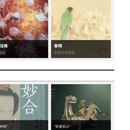
涟漪
春晴
精舍
芊荷艺术空间
神形”
“鲜虞风云”