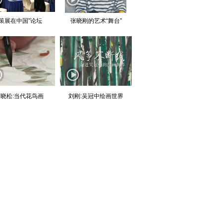
“策展在中国”论坛
张晓刚的艺术“舞台”
晓松:当代花鸟画
刘刚:吴冠中绘画世界