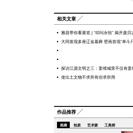
相关文章
雅昌带你看展览 | “叩问永恒” 揭开
大同发现多座辽金墓葬 壁画首现“单斗
探访江源文明之三：姜维城里不仅有姜
使出土文物不求所有但求所用
作品推荐
画廊
拍卖
艺术家
工美师