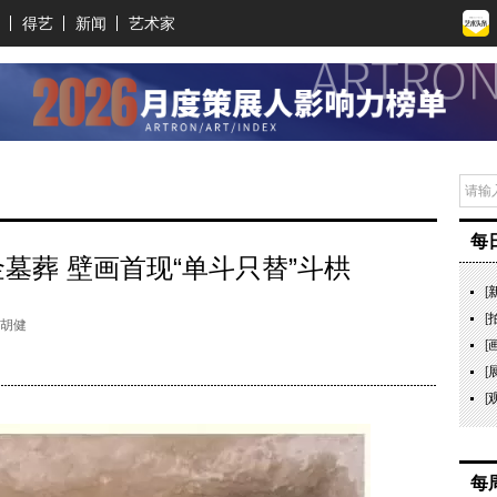
得艺
新闻
艺术家
每
墓葬 壁画首现“单斗只替”斗栱
[
[
：胡健
[
[
[
每