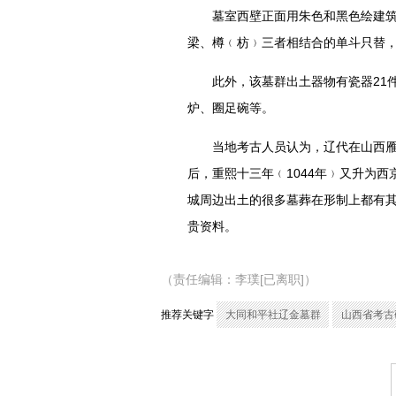
墓室西壁正面用朱色和黑色绘建
梁、樽﹙枋﹚三者相结合的单斗只替
此外，该墓群出土器物有瓷器21
炉、圈足碗等。
当地考古人员认为，辽代在山西
后，重熙十三年﹙1044年﹚又升为
城周边出土的很多墓葬在形制上都有
贵资料。
（责任编辑：李璞[已离职]）
推荐关键字
大同和平社辽金墓群
山西省考古