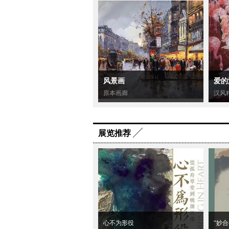
风景画
爱的
原本画廊
汉风
展览推荐
心不为形役
“妙合