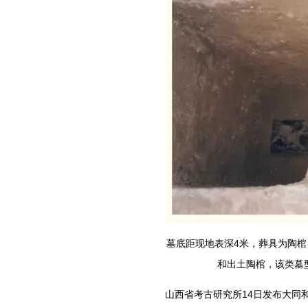
墓底距现地表深4米，葬具为陶
和出土陶棺，该类墓
山西省考古研究所14日发布大同