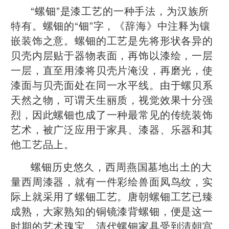
​“螺钿”是漆工艺的一种手法，为汉族所
特有。螺钿的“钿”字，《辞海》中注释为镶
嵌装饰之意。螺钿的工艺是先将形状各异的
贝壳内层贴于器物表面，再饰以漆绘，一层
一层，直至用漆将贝壳片淹没，再磨光，使
漆面与贝壳面处在同一水平线。由于螺贝系
天然之物，可谓天生丽质，视觉效果十分强
烈，因此螺钿也成了一种最常见的传统装饰
艺术，被广泛应用于家具、漆器、乐器和其
他工艺品上。
螺钿历史悠久，西周燕国墓地出土的大
量西周漆器，就有一件彩绘兽面凤鸟纹，实
际上就采用了螺钿工艺。唐朝螺钿工艺已臻
成熟，大家熟知的铜镜漆背螺钿，便是这一
时期的艺术瑰宝。清代螺钿家具受到清朝宫