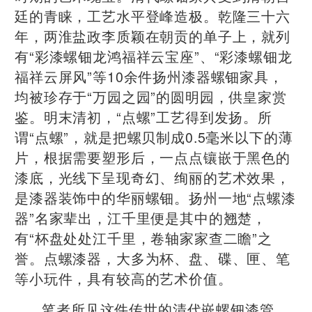
廷的青睐，工艺水平登峰造极。乾隆三十六
年，两淮盐政李质颖在朝贡的单子上，就列
有“彩漆螺钿龙鸿福祥云宝座”、“彩漆螺钿龙
福祥云屏风”等10余件扬州漆器螺钿家具，
均被珍存于“万园之园”的圆明园，供皇家赏
鉴。明末清初，“点螺”工艺得到发扬。所
谓“点螺”，就是把螺贝制成0.5毫米以下的薄
片，根据需要塑形后，一点点镶嵌于黑色的
漆底，光线下呈现奇幻、绚丽的艺术效果，
是漆器装饰中的华丽螺钿。扬州一地“点螺漆
器”名家辈出，江千里便是其中的翘楚，
有“杯盘处处江千里，卷轴家家查二瞻”之
誉。点螺漆器，大多为杯、盘、碟、匣、笔
等小玩件，具有较高的艺术价值。
笔者所见这件传世的清代嵌螺钿漆管