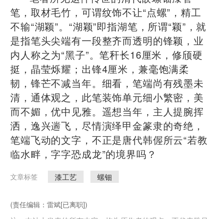
笔，取材毛竹，可谓纹饰不让“点螺”，精工
不输“湖颖”。“湖颖”即指湖笔，所谓“颖”，就
是指笔头尖端有一段整齐而透明的锋颖，业
内人称之为“黑子”。笔秆长16厘米，修颀硬
挺，晶莹烁耀；出锋4厘米，兼毫饱满柔
韧，锋芒不减当年。细看，笔端尚有残墨未
清，通体观之，此笔装饰单元细小繁密，美
而不媚，优中见雅。遥想当年，主人提腕挥
洒，逸兴遄飞，尽情演绎甲金篆隶的奇绝，
笔端飞动的文字，不正是唐代韩偓所云“若教
临水畔，字字恐成龙”的境界吗？
漆工艺
螺钿
文章标签
(责任编辑：雷斌[已离职])