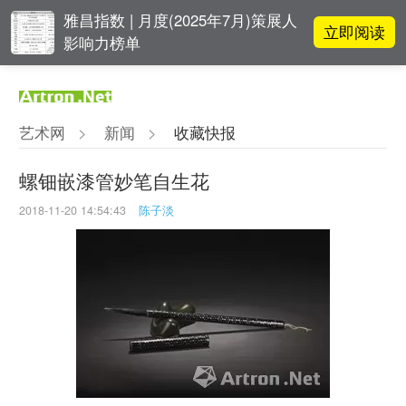
雅昌指数 | 月度(2025年7月)策展人
立即阅读
影响力榜单
李铁夫冯钢百领衔 作为群体的早期
立即阅读
粤籍留美艺术家
艺术网
>
新闻
>
收藏快报
张瀚文：以物质媒介具象化精神世
立即阅读
界
螺钿嵌漆管妙笔自生花
2018-11-20 14:54:43
陈子淡
吕晓：北京画院两个中心十年 跨学
立即阅读
科带来齐白石研究新突破