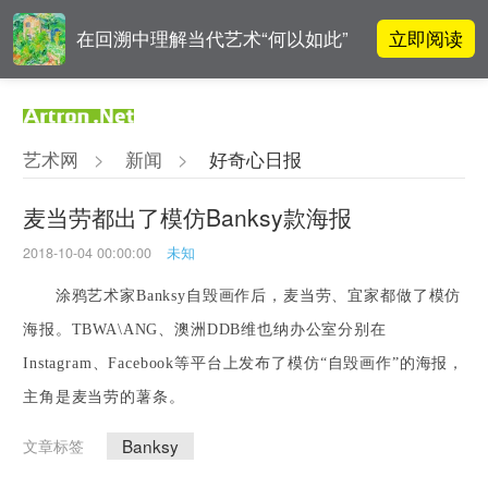
立即阅读
在回溯中理解当代艺术“何以如此”
对话 | “道法自然” 范一夫山水中的
立即阅读
破界与归真
艺术网
>
新闻
>
好奇心日报
对话 | 在开放和自由中确立艺术价
立即阅读
值
麦当劳都出了模仿Banksy款海报
2018-10-04 00:00:00
未知
阿拉里奥画廊上海转型：为何要成
立即阅读
为策展式艺术商业综合体？
涂鸦艺术家Banksy自毁画作后，麦当劳、宜家都做了模仿
海报。TBWA\ANG、澳洲DDB维也纳办公室分别在
Instagram、Facebook等平台上发布了模仿“自毁画作”的海报，
主角是麦当劳的薯条。
Banksy
文章标签