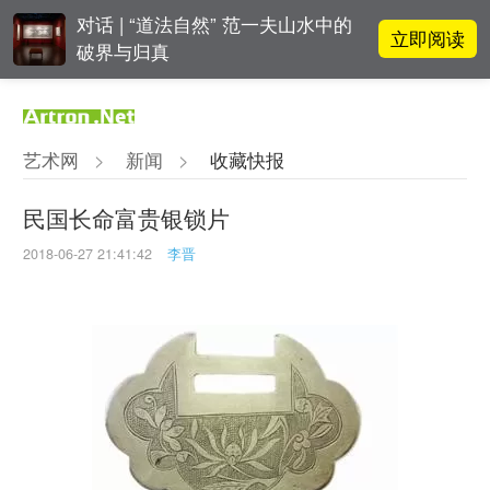
对话 | “道法自然” 范一夫山水中的
立即阅读
破界与归真
对话 | 在开放和自由中确立艺术价
立即阅读
值
艺术网
>
新闻
>
收藏快报
立即阅读
翟莫梵：绘画少年的广阔天空
民国长命富贵银锁片
2018-06-27 21:41:42
李晋
OCAT上海馆：参与构建上海艺术生
立即阅读
态的十年