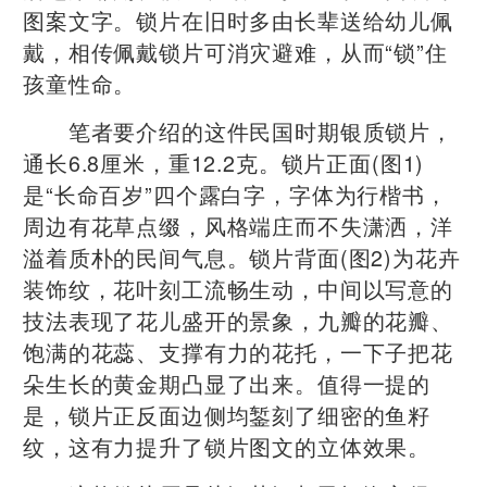
图案文字。锁片在旧时多由长辈送给幼儿佩
戴，相传佩戴锁片可消灾避难，从而“锁”住
孩童性命。
笔者要介绍的这件民国时期银质锁片，
通长6.8厘米，重12.2克。锁片正面(图1)
是“长命百岁”四个露白字，字体为行楷书，
周边有花草点缀，风格端庄而不失潇洒，洋
溢着质朴的民间气息。锁片背面(图2)为花卉
装饰纹，花叶刻工流畅生动，中间以写意的
技法表现了花儿盛开的景象，九瓣的花瓣、
饱满的花蕊、支撑有力的花托，一下子把花
朵生长的黄金期凸显了出来。值得一提的
是，锁片正反面边侧均錾刻了细密的鱼籽
纹，这有力提升了锁片图文的立体效果。