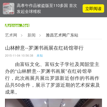
高孝午作品被盗版至110多国 首次
立即阅读
发起全球维权
张瀚文：以物质媒介具象化精神世
立即阅读
界
艺术网
>
新闻
>
雅昌艺术网广东站
立即阅读
翟莫梵：绘画少年的广阔天空
山林醉意--罗渊书画展在红砖馆举行
2015-11-04 10:56:38
未知
徐冰：地球上不能解决的艺术问
立即阅读
题，去外太空换个新角度
由富钰文化、富钰女子学社及闻韶堂主
办的“山林醉意--罗渊书画展”在红砖馆举
行，此次画展共展出罗源新近创作的书画作
品共50余件，展示了罗源近期的艺术探索及
成果。