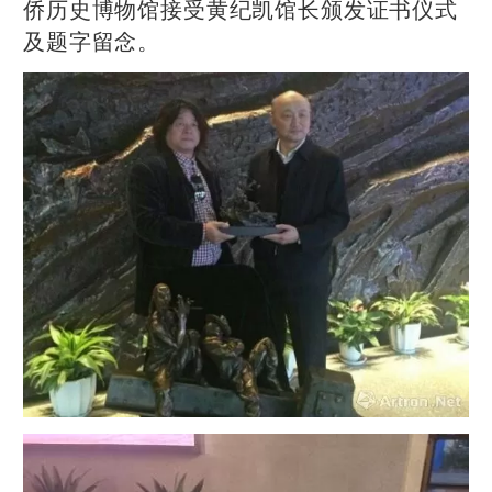
侨历史博物馆接受黄纪凯馆长颁发证书仪式
及题字留念。