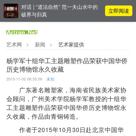
对话 | “道法自然” 范一夫山水中的
立即阅读
破界与归真
对话 | 在开放和自由中确立艺术价
立即阅读
值
艺术网
>
新闻
>
艺术家提供
立即阅读
翟莫梵：绘画少年的广阔天空
杨学军十组华工主题雕塑作品荣获中国华侨
历史博物馆永久收藏
春雨斋主人房茂梁：“好运气”的90
立即阅读
后古玩经纪人
2015-11-02 08:35:06
未知
广东著名雕塑家，海南省民族美术家协
会顾问，广州美术学院杨学军教授的十组华
工主题雕塑作品荣获中国华侨历史博物馆永
久收藏，作品由青铜铸造。
作者于2015年10月30日赴北京中国华