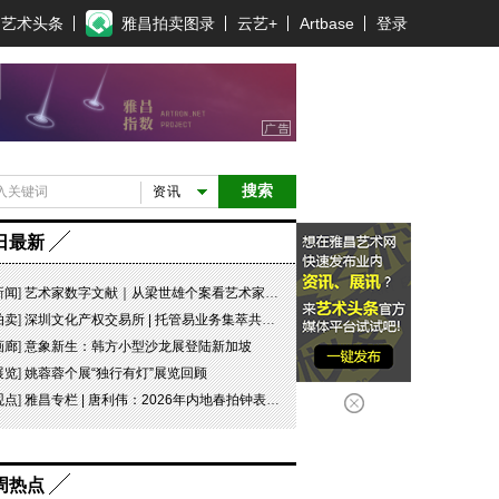
艺术头条
雅昌拍卖图录
云艺+
Artbase
登录
搜索
资讯
日最新
新闻
]
艺术家数字文献｜从梁世雄个案看艺术家艺术数字文献的重要性和紧迫性
拍卖
]
深圳文化产权交易所 | 托管易业务集萃共赏 吉光瓷影
画廊
]
意象新生：韩方小型沙龙展登陆新加坡
展览
]
姚蓉蓉个展“独行有灯”展览回顾
观点
]
雅昌专栏 | 唐利伟：2026年内地春拍钟表市场观察 赛道重构、圈层分化与收藏逻辑迭代
周热点