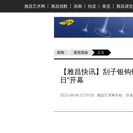
雅昌艺术网
雅昌指数
画廊
拍卖
展览
雅昌课堂
新闻
展览现场
正文
【雅昌快讯】刮子银钩锁
日”开幕
2015-08-06 22:55:50
雅昌艺术网专稿
作者