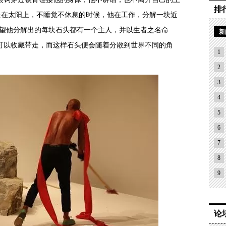
排
是在太阳上，不睡觉不休息的时候，他在工作，分解一块近
希望他分解出的每块石头都有一个主人，并以生者之名命
新
可以收藏带走，而这样石头便会随着分散到世界不同的角
1
2
3
4
5
6
7
8
9
论