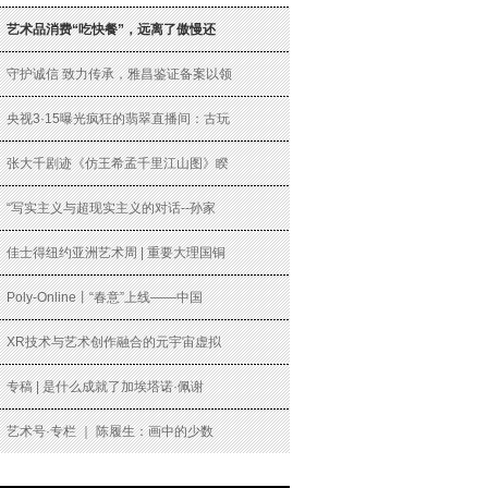
艺术品消费“吃快餐”，远离了傲慢还
守护诚信 致力传承，雅昌鉴证备案以领
央视3·15曝光疯狂的翡翠直播间：古玩
张大千剧迹《仿王希孟千里江山图》睽
“写实主义与超现实主义的对话--孙家
佳士得纽约亚洲艺术周 | 重要大理国铜
Poly-Online丨“春意”上线——中国
XR技术与艺术创作融合的元宇宙虚拟
专稿 | 是什么成就了加埃塔诺·佩谢
艺术号·专栏 ｜ 陈履生：画中的少数