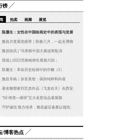
行榜
闻
拍卖
画廊
展览
陈履生：女性在中国绘画史中的表现与发展
雅昌月度展览推荐｜阳春三月，一起去博物
雅昌快讯 | “马蒂斯中国大展或将取消
现场 | 2022范炳南师生展第六回：
陈履生：革命历史绘画中的巾帼（2）
雅昌专稿｜奈良美智：保持纯粹和内省
著名雕塑家刘艺杰作品《飞龙在天》在西安
“50 绝美—御宋”五大名窑珍品展展期
守护诚信 致力传承，雅昌鉴证备案以领先
坛/博客热点