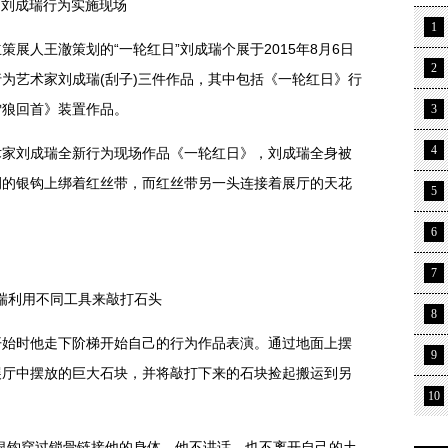
刘成瑞行为实施现场
1
人王澈策划的“一轮红日”刘成瑞个展于2015年8月6日
2
为艺术家刘成瑞(刮子)三件作品，其中包括《一轮红日》行
雪狼回首》装置作品。
3
4
刘成瑞全新行为现场作品《一轮红日》，刘成瑞全身被
侧的银钩上绑着红丝带，而红丝带另一头连接着展厅的天花
5
6
7
瑞利用不同工具来敲打石头
8
时他走下阶梯开始自己的行为作品表演。通过地面上摆
9
展厅中摆放的巨大石块，并将敲打下来的石块捡起搬运到另
10
钩穿过锁骨链接他的身体，他不讲话，也不离开自己的土