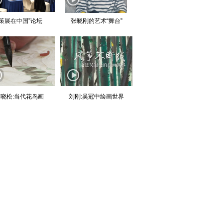
“策展在中国”论坛
张晓刚的艺术“舞台”
晓松:当代花鸟画
刘刚:吴冠中绘画世界