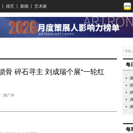
得艺
新闻
艺术家
每
骨 碎石寻主 刘成瑞个展“一轮红
[
[
[
：陈广泽
[
[
每