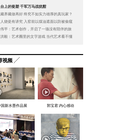
展台上的瓷塑 千军万马战犹酣
以藏养藏做再好 终究不如实力雄厚的真玩家？
古人烧瓷有讲究 入窑前以煤油遮面以防被偷窥
吴伟平：艺术创作，开启了一场没有陪伴的旅
杜洪毅：艺术圈里的文字游戏 当代艺术看不懂
荐视频
中国新水墨作品展
郭宝君:内心感动