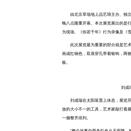
由北京草场地上品艺琅主办、独立策展
晚八点隆重开幕。本次展览展出的是行
为现场、《你若千年》行为录像及《
此次展览最为重要的部分就是艺术家
画成红铜色，双肩穿孔带着银钩，两
板。
刘成
刘成瑞在太阳装置上休息，展览开始
放的大小不一的工具，艺术家敲打着
一侧整齐排列。
“整个故事中两条红色从天而降，银