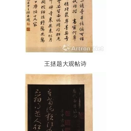
王拯题大观帖诗