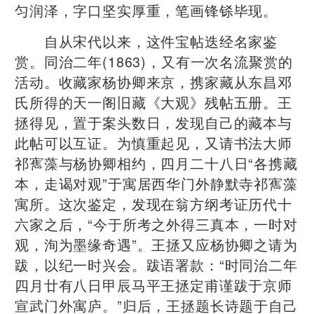
匀润泽，字口坚实厚重，笔画锋铩毕现。
自从宋代以来，这件宝帖迭经名家鉴
赏。同治二年(1863)，又有一次名流聚赏的
活动。收藏家杨协卿来京，携家藏从东昌邓
氏所得的天一阁旧藏《大观》残帖五册。王
拯得见，置于案头数日，发现自己的藏本与
此帖可以互证。为慎重起见，又请书法大师
祁寯藻与杨协卿相约，四月二十八日“各携藏
本，走谒对观”于寓居西华门外静默寺祁寯藻
寓所。这次鉴定，发现在翁方纲考证历代十
六家之后，“今于所考之外得三真本，一时对
观，洵为墨缘奇遇”。王拯又应杨协卿之请为
跋，以纪一时兴会。跋语署款：“时同治二年
四月廿有八日甲辰马平王拯定甫谨跋于京师
宣武门外寓庐。”归后，王拯题长诗题于自己