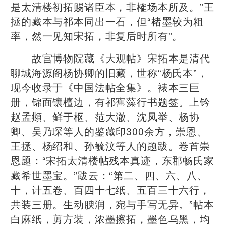
是太清楼初拓赐诸臣本，非榷场本所及。”王
拯的藏本与祁本同出一石，但“楮墨较为粗
率，然一见知宋拓，非复后时所有”。
故宫博物院藏《大观帖》宋拓本是清代
聊城海源阁杨协卿的旧藏，世称“杨氏本”，
现今收录于《中国法帖全集》。裱本三巨
册，锦面镶檀边，有祁寯藻行书题签。上钤
赵孟頫、鲜于枢、范大澈、沈凤举、杨协
卿、吴乃琛等人的鉴藏印300余方，崇恩、
王拯、杨绍和、孙毓汶等人的题跋。卷首崇
恩题：“宋拓太清楼帖残本真迹，东郡畅氏家
藏希世墨宝。”跋云：“第二、四、六、八、
十，计五卷、百四十七纸、五百三十六行，
共装三册。生动腴润，宛与手写无异。”帖本
白麻纸，剪方装，浓墨擦拓，墨色乌黑，均