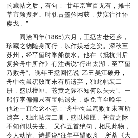
的藏帖之后，有句：“廿年京宦百无有，摊书
草市频搜罗。时耽古墨矜网获，梦寐往往怀
虞戈。”
同治四年(1865)六月，王拯告老还乡，
珍藏之物随身而行，以作娱老之资。深秋至
苏州，经平望时乘船覆水。他在《抵杭州后
复捡舟中所作》有注语说“行出太湖，至平望
乃败舟”。晚年王拯回忆说“乙丑吴江破舟，
舟中物虽霑败而未有所遗弃，独此帖装二
册，盛以檀匣。苍黄之际不知何以失去”。一
船行李偏偏只有宝帖遗失，难免直至晚年，
他还一直念念不忘：“舟中物虽霑败而未有所
遗弃，独此帖装二册，盛以檀匣。苍黄之际
不知何以失去。”又作五首绝句，相思此物，
令人动情。诗题说“往年平望败舟，所蓄《大