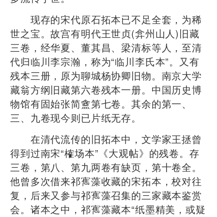
现存的宋代原石拓本已不足全套，为稀
世之宝。故宫有明代王世贞(弇州山人)旧藏
三卷，经华夏、董其昌、梁清标等人，至清
代归临川李宗瀚，称为“临川李氏本”。又有
残本三册，原为聊城杨协卿旧物。南京大学
藏翁方纲旧藏第六卷残本一册。中国历史博
物馆有固始张简盦第七卷。其余的第一、
三、九卷现今则已片纸无存。
在清代流传的旧拓本中，文学家王拯曾
得到过南宋“榷场本”《大观帖》的残卷。存
三卷，第八、第九两卷有缺页，第十卷全。
他曾多次借来祁寯藻收藏的宋拓本，校对往
复，后来又参与祁寯藻召集的三家藏本鉴赏
会。诸本之中，祁寯藻藏本“纸墨精美，或疑