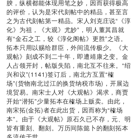
腴，纵横都能体现用笔之妙，因而获得极高
的评价，认为是宋代刻帖中的精品，甚至言
之为古代刻帖第一精品。宋人刘克庄说“《淳
化》为祖，《大观》尤妙”，明人董其昌就
有“金石之工，较《淳化阁帖》更胜”之语。
拓本只用以赐给群臣，外间流传极少。《大
观帖》刻成不到二十年，即遭靖康之变。金
人占领开封，帖版失陷，南北互不往来。“绍
兴和议”(1141)签订后，南北方互置“榷
场”(货物南北过江的换货纳税市场)，开展边
境贸易。南宋士人对《大观帖》渴求，商贾
开始“潜拓”少量拓本在榷场上贩卖。由此，
南宋拓(金拓)者在此出货，因而称为“榷场
本”。由于《大观帖》原石久已不存，元、明
皆有重刻、翻刻。万历间陈懿卜的翻刻拓本
多流传于世。