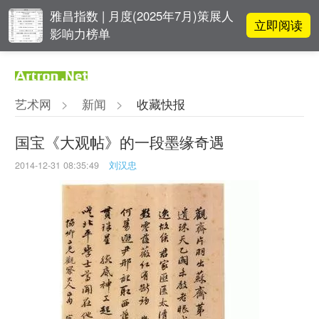
雅昌指数 | 月度(2025年7月)策展人
立即阅读
影响力榜单
阿拉里奥画廊上海转型：为何要成
立即阅读
为策展式艺术商业综合体？
艺术网
>
新闻
>
收藏快报
李铁夫冯钢百领衔 作为群体的早期
立即阅读
粤籍留美艺术家
国宝《大观帖》的一段墨缘奇遇
2014-12-31 08:35:49
刘汉忠
张瀚文：以物质媒介具象化精神世
立即阅读
界