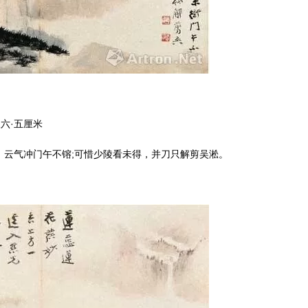
六·五厘米
云气冲门午不镕;可惜少陵看未得，并刀只解剪吴淞。