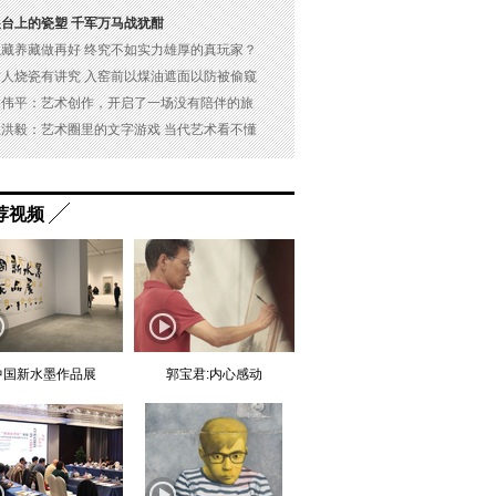
展台上的瓷塑 千军万马战犹酣
以藏养藏做再好 终究不如实力雄厚的真玩家？
古人烧瓷有讲究 入窑前以煤油遮面以防被偷窥
吴伟平：艺术创作，开启了一场没有陪伴的旅
杜洪毅：艺术圈里的文字游戏 当代艺术看不懂
荐视频
中国新水墨作品展
郭宝君:内心感动