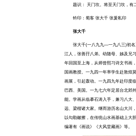
题识： 天门坎。将至天门坎，有二
钤印：蜀客 张大千 张爰私印
张大千
张大千(一八九九—一九八三)初名
江人，张善孖八弟。幼随母、姊及兄习
年回国至上海，从师曾熙习诗文书画
国画教授。一九四一年率学生赴敦煌
画展，引起轰动。一九四九年赴印度
巴西、美国。一九七六年定居台北郊
能。学画从临摹石涛入手，兼习八大
远、梁楷诸大家。继而游历名山大川，
以勾勒皴擦，在传统山水画基础上大
编著有《画说》《大风堂藏画》等。