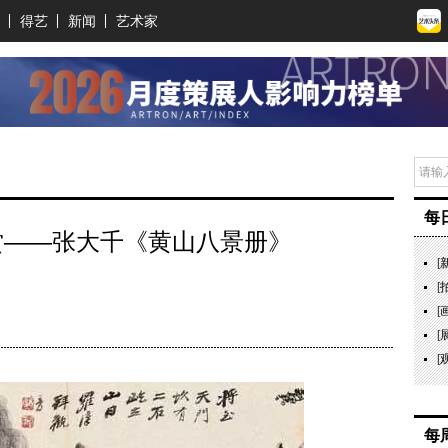
得艺
新闻
艺术家
每
赏——张大千《黄山八景册》
[
[
[
[
[
每