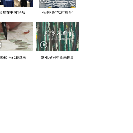
“策展在中国”论坛
张晓刚的艺术“舞台”
晓松:当代花鸟画
刘刚:吴冠中绘画世界