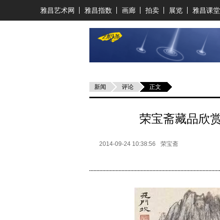
雅昌艺术网
雅昌指数
画廊
拍卖
展览
雅昌课堂
新闻
评论
正文
荣宝斋藏品欣
2014-09-24 10:38:56
荣宝斋