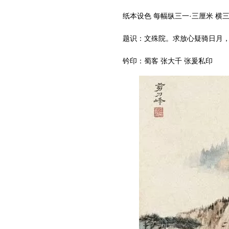
纸本设色 每幅纵三一·三厘米 横三
题识：文殊院。求放心疑骑日月，得
钤印：蜀客 张大千 张爰私印