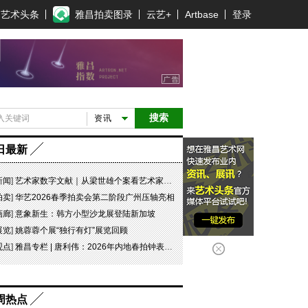
艺术头条
雅昌拍卖图录
云艺+
Artbase
登录
搜索
资讯
日最新
新闻
]
艺术家数字文献｜从梁世雄个案看艺术家艺术数字文献的重要性和紧迫性
拍卖
]
华艺2026春季拍卖会第二阶段广州压轴亮相
画廊
]
意象新生：韩方小型沙龙展登陆新加坡
展览
]
姚蓉蓉个展“独行有灯”展览回顾
观点
]
雅昌专栏 | 唐利伟：2026年内地春拍钟表市场观察 赛道重构、圈层分化与收藏逻辑迭代
周热点