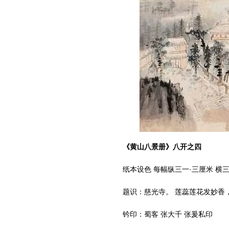
《黄山八景册》八开之四
纸本设色 每幅纵三一·三厘米 横三
题识：慈光寺。 莲蕊莲花发妙香，
钤印：蜀客 张大千 张爰私印