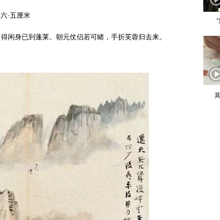
六·五厘米
闲身已到蓬莱。朝元仗侣若可睹，手折芙蓉归去来。
莫