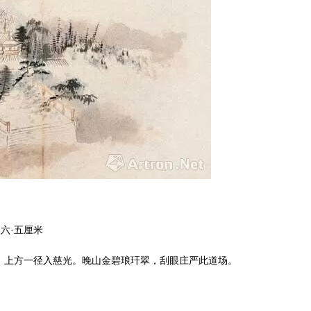
六·五厘米
上方一径入慈光。晚山金碧琅玕翠，刮眼庄严此道场。