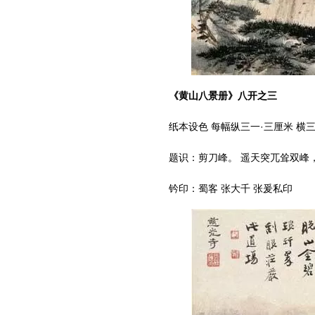
《黄山八景册》八开之三
纸本设色 每幅纵三一·三厘米 横三
题识：剪刀峰。 遥天突兀耸双峰，
钤印：蜀客 张大千 张爰私印