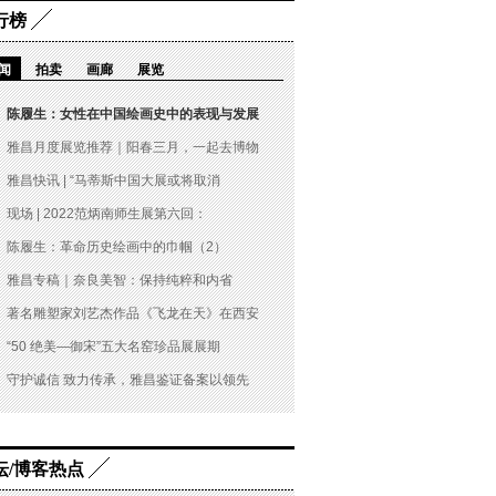
行榜
闻
拍卖
画廊
展览
陈履生：女性在中国绘画史中的表现与发展
雅昌月度展览推荐｜阳春三月，一起去博物
雅昌快讯 | “马蒂斯中国大展或将取消
现场 | 2022范炳南师生展第六回：
陈履生：革命历史绘画中的巾帼（2）
雅昌专稿｜奈良美智：保持纯粹和内省
著名雕塑家刘艺杰作品《飞龙在天》在西安
“50 绝美—御宋”五大名窑珍品展展期
守护诚信 致力传承，雅昌鉴证备案以领先
坛/博客热点