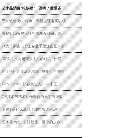
艺术品消费“吃快餐”，远离了傲慢还
守护诚信 致力传承，雅昌鉴证备案以领
央视3·15曝光疯狂的翡翠直播间：古玩
张大千剧迹《仿王希孟千里江山图》睽
“写实主义与超现实主义的对话--孙家
佳士得纽约亚洲艺术周 | 重要大理国铜
Poly-Online丨“春意”上线——中国
XR技术与艺术创作融合的元宇宙虚拟
专稿 | 是什么成就了加埃塔诺·佩谢
艺术号·专栏 ｜ 陈履生：画中的少数