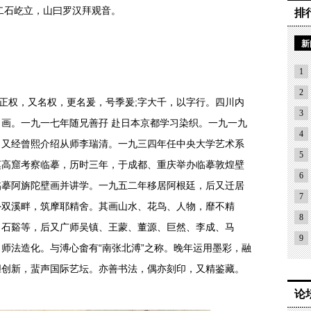
石屹立，山曰罗汉拜观音。
排
新
1
2
正权，又名权，更名爰，号季爰;字大千，以字行。四川内
3
画。一九一七年随兄善孖 赴日本京都学习染织。一九一九
4
，又经曾熙介绍从师李瑞清。一九三四年任中央大学艺术系
5
莫高窟考察临摹，历时三年，于成都、重庆举办临摹敦煌壁
6
临摹阿旃陀壁画并讲学。一九五二年移居阿根廷，后又迁居
7
外双溪畔，筑摩耶精舍。其画山水、花鸟、人物，靡不精
8
、石谿等，后又广师吴镇、王蒙、董源、巨然、李成、马
9
师法造化。与溥心畬有“南张北溥”之称。晚年运用墨彩，融
胆创新，蜚声国际艺坛。亦善书法，偶亦刻印，又精鉴藏。
论