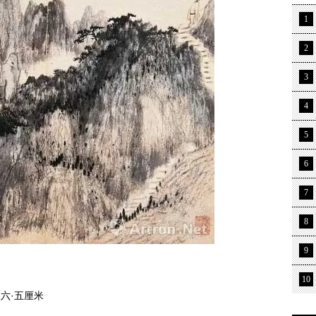
1
2
3
4
5
6
7
8
9
10
六·五厘米