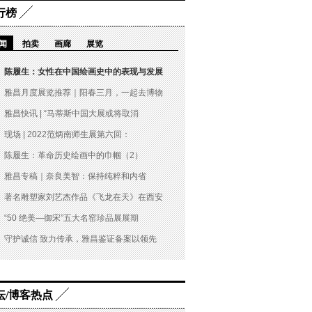
行榜
闻
拍卖
画廊
展览
陈履生：女性在中国绘画史中的表现与发展
雅昌月度展览推荐｜阳春三月，一起去博物
雅昌快讯 | “马蒂斯中国大展或将取消
现场 | 2022范炳南师生展第六回：
陈履生：革命历史绘画中的巾帼（2）
雅昌专稿｜奈良美智：保持纯粹和内省
著名雕塑家刘艺杰作品《飞龙在天》在西安
“50 绝美—御宋”五大名窑珍品展展期
守护诚信 致力传承，雅昌鉴证备案以领先
坛/博客热点