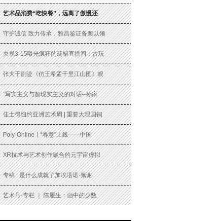
艺术品消费“吃快餐”，远离了傲慢还
守护诚信 致力传承，雅昌鉴证备案以领
央视3·15曝光疯狂的翡翠直播间：古玩
张大千剧迹《仿王希孟千里江山图》睽
“写实主义与超现实主义的对话--孙家
佳士得纽约亚洲艺术周 | 重要大理国铜
Poly-Online丨“春意”上线——中国
XR技术与艺术创作融合的元宇宙虚拟
专稿 | 是什么成就了加埃塔诺·佩谢
艺术号·专栏 ｜ 陈履生：画中的少数