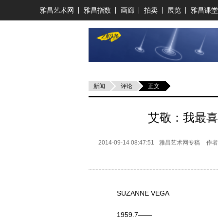
雅昌艺术网
雅昌指数
画廊
拍卖
展览
雅昌课堂
新闻
评论
正文
艾敬：我最喜
2014-09-14 08:47:51
雅昌艺术网专稿
作者
SUZANNE VEGA
1959.7——