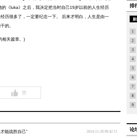
排
了她的《luka》之后，我决定把当时自己19岁以前的人生经历
经历很多了，一定要纪念一下。 后来才明白，人生是由一
新
相干的。
1
相关篇章。)
2
3
4
5
6
7
赞
8
9
论
才能战胜自己”
2014-11-20 09:42:11