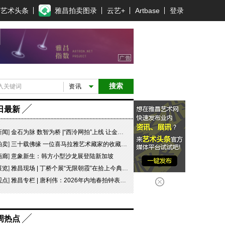
艺术头条
雅昌拍卖图录
云艺+
Artbase
登录
搜索
资讯
日最新
新闻
]
金石为脉 数智为桥 |“西泠网拍”上线 让金石文脉触手可及
拍卖
]
三十载佛缘 一位喜马拉雅艺术藏家的收藏传奇
画廊
]
意象新生：韩方小型沙龙展登陆新加坡
展览
]
雅昌现场 | 丁桥个展“无限朝霞”在拾上今典艺术中心开幕
观点
]
雅昌专栏 | 唐利伟：2026年内地春拍钟表市场观察 赛道重构、圈层分化与收藏逻辑迭代
周热点