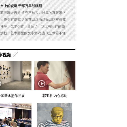
展台上的瓷塑 千军万马战犹酣
以藏养藏做再好 终究不如实力雄厚的真玩家？
古人烧瓷有讲究 入窑前以煤油遮面以防被偷窥
吴伟平：艺术创作，开启了一场没有陪伴的旅
杜洪毅：艺术圈里的文字游戏 当代艺术看不懂
荐视频
中国新水墨作品展
郭宝君:内心感动