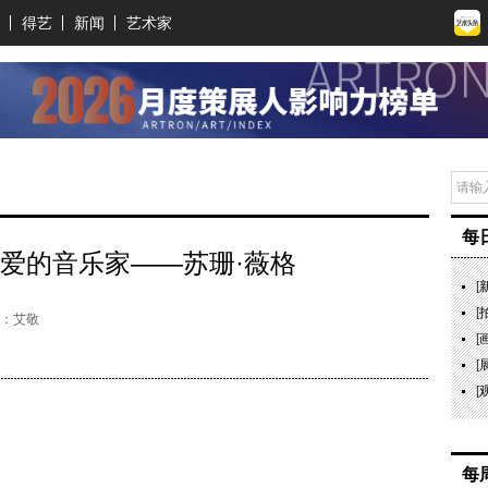
得艺
新闻
艺术家
每
爱的音乐家——苏珊·薇格
[
[
：艾敬
[
[
[
每