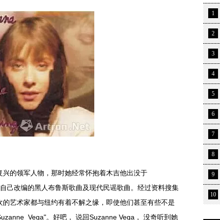
1
2
3
4
5
6
7
8
复兴的领军人物，那时她经常怀抱着木吉他出没于
9
经由她自己改编的黑人布鲁斯歌曲及现代民谣歌曲。经过资料搜集
10
欢的艺术家都与纽约有着不解之缘，即使他们甚至有些不是
ne Vega"。好吧， 说回Suzanne Vega， 没奇听到她