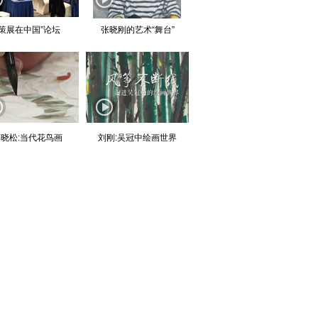
“策展在中国”论坛
张晓刚的艺术“舞台”
晓松:当代花鸟画
刘刚:吴冠中绘画世界