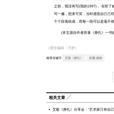
之前，我没有写(我的1997)， 在听
写一遍，想来可笑，当时感觉自己己经
个个段落组成，而每一段可以是毫不
(本文源自作者所著《挣扎》一书的
（责任编辑：万舒）
推荐关键字
艾敬《挣扎》
苏珊·薇格
相关文章
艾敬《挣扎》分享会：“艺术家只有自己