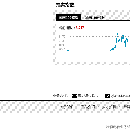
拍卖指数
国画400指数
油画100指数
当前指数：
5,717
业务合作:
010-80451148
bjb@artron.ne
关于我们
产品介绍
人才招聘
雅
增值电信业务