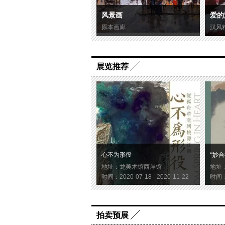
风景画
爱的
原本画廊
汉风
展览推荐
心不为形役
“妙合
地址：龙美术馆西岸馆
地址
时间：2020-07-18 - 2020-11-22
时间：2
拍卖预展