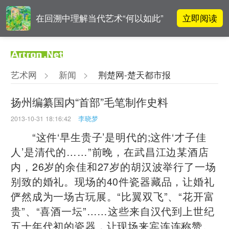
立即阅读
在回溯中理解当代艺术“何以如此”
对话 | “道法自然” 范一夫山水中的
立即阅读
破界与归真
艺术网
>
新闻
>
荆楚网-楚天都市报
对话 | 在开放和自由中确立艺术价
立即阅读
值
扬州编纂国内“首部”毛笔制作史料
2013-10-31 18:16:42
李晓梦
阿拉里奥画廊上海转型：为何要成
立即阅读
为策展式艺术商业综合体？
“这件‘早生贵子’是明代的;这件‘才子佳
人’是清代的……”前晚，在武昌江边某酒店
内，26岁的余佳和27岁的胡汉波举行了一场
别致的婚礼。现场的40件瓷器藏品，让婚礼
俨然成为一场古玩展。“比翼双飞”、“花开富
贵”、“喜酒一坛”……这些来自汉代到上世纪
五十年代初的瓷器，让现场来宾连连称赞。