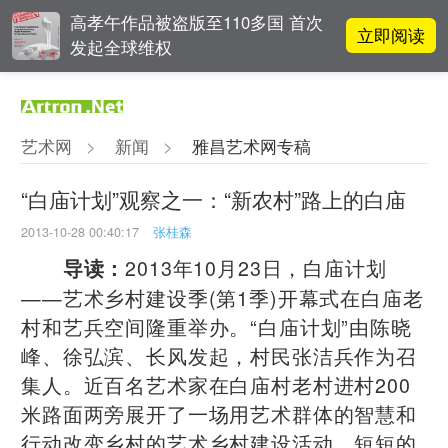
高孝午作品被盗版至110多国 首次
立即阅读
发起全球维权
雅昌指数 | 月度(2025年7月)策展人
立即阅读
影响力榜单
艺术网
>
新闻
>
雅昌艺术网专稿
李铁夫冯钢百领衔 作为群体的早期
立即阅读
粤籍留美艺术家
“白庙计划”观察之一：“新农村”路上的白庙
2013-10-28 00:40:17
张桂森
立即阅读
翟莫梵：绘画少年的广阔天空
2013年10月23日，白庙计划
导读：
——艺术乡村建设季(第1季)开幕式在白庙老
村和艺兵空间隆重举办。“白庙计划”由陈晓
峰、徐弘滨、长风发起，村民张洁兵作为召
集人。近百名艺术家在白庙村老村进村200
米路面两旁展开了一场用艺术群体的智慧和
行动改变乡村的艺术乡村建设活动。短短的