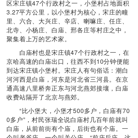
区宋庄镇47个行政村之一，小堡村占地面积
3.27平方公里，以小堡村为核心，宋庄的疃
里、六合、大兴庄、辛店、喇嘛庄、任庄、
北寺、小杨庄、白庙、邢各庄等村庄之中，
聚集着上万的艺术家。
白庙村也是宋庄镇47个行政村之一，在
京哈高速的白庙出口，往西不到10分钟便能
到达宋庄镇小堡村。宋庄人有句俗话：潮白
河河西是白庙，河东是河北省三河县。在京
通高速八里桥奔正东与河北燕郊接壤，白庙
收费站隔开了北京与燕郊。
“比小堡大，小堡才500多户，白庙有70
0多户”，村民张瑞全说白庙村几百年前就叫
白庙，从前前街有个庙，后街也有个庙。一
个叫老爷庙，一个叫关公庙。“前庙后庙，这