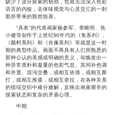
缺少了这分探索的韧劲，也就无法深入色彩
语言的内核，去体味视觉与心灵交汇的一刹
那所带来的豁然惊喜。
“具表”的代表画家杨参军、章晓明、焦
小健等创作于上世纪90年代的《鱼系列》、
《颜料系列》和《肖像系列》等就是这一时
期的典型作品。画面不再具有人们所熟悉的
那种公认的美感或明确的意义，却焕发出一
种异常质朴和凝重的色彩气息。其间补色调
和并置、混沌交叠，或相互依偎，或相互厮
打，或相互推诿，或相互牵拉，在各种关系
的错综交织中难分难解，反映出画家艰辛的
摸索状态和复杂的矛盾心理。
中期