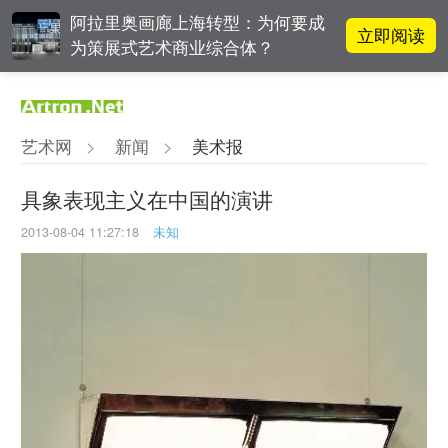
阿拉里奥画廊上海转型：为何要成
立即阅读
为策展式艺术商业综合体？
李铁夫冯钢百领衔 作为群体的早期
立即阅读
粤籍留美艺术家
艺术网
>
新闻
>
美术报
张瀚文：以物质媒介具象化精神世
立即阅读
界
具象表现主义在中国的演讲
2013-08-04 11:27:18
未知
吕晓：北京画院两个中心十年 跨学
立即阅读
科带来齐白石研究新突破