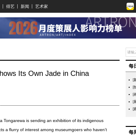
得艺
新闻
艺术家
每
ows Its Own Jade in China
[
[
[
[
[
ongarewa is sending an exhibition of its indigenous
pects a flurry of interest among museumgoers who haven’t
每