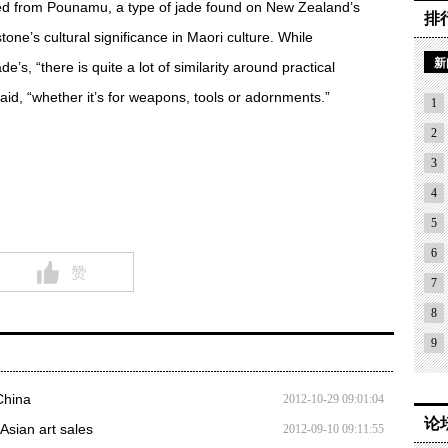
ved from Pounamu, a type of jade found on New Zealand’s
排
tone’s cultural significance in Maori culture. While
新
e’s, “there is quite a lot of similarity around practical
said, “whether it’s for weapons, tools or adornments.”
1
2
3
4
5
6
赞
7
8
9
China
2012-10-29 09:01:04
论
Asian art sales
2012-09-10 09:11:55