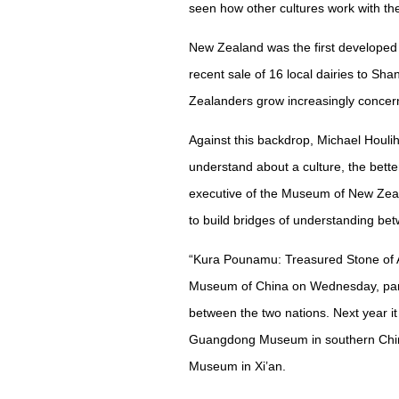
seen how other cultures work with th
New Zealand was the first developed 
recent sale of 16 local dairies to S
Zealanders grow increasingly concern
Against this backdrop, Michael Houli
understand about a culture, the better
executive of the Museum of New Zeal
to build bridges of understanding betw
“Kura Pounamu: Treasured Stone of A
Museum of China on Wednesday, part o
between the two nations. Next year i
Guangdong Museum in southern Chi
Museum in Xi’an.