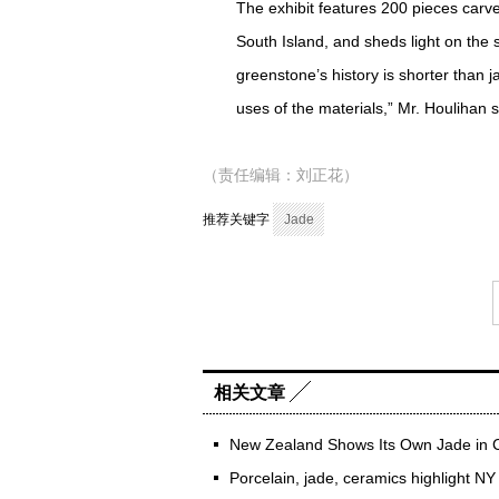
The exhibit features 200 pieces car
South Island, and sheds light on the s
greenstone’s history is shorter than jad
uses of the materials,” Mr. Houlihan 
（责任编辑：刘正花）
推荐关键字
Jade
相关文章
New Zealand Shows Its Own Jade in 
Porcelain, jade, ceramics highlight NY 