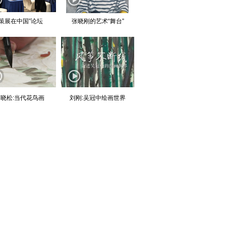
“策展在中国”论坛
张晓刚的艺术“舞台”
晓松:当代花鸟画
刘刚:吴冠中绘画世界