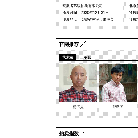
安徽省艺观拍卖有限公司
北京
预展时间：2030年12月31日
预展时
预展地点：安徽省芜湖市萧瀚美
预展
官网推荐
艺术家
工美师
杨佴旻
邓敬民
拍卖指数