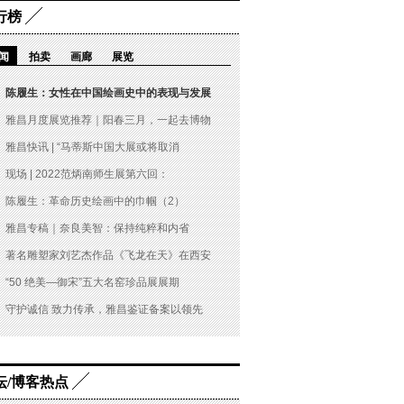
行榜
闻
拍卖
画廊
展览
陈履生：女性在中国绘画史中的表现与发展
雅昌月度展览推荐｜阳春三月，一起去博物
雅昌快讯 | “马蒂斯中国大展或将取消
现场 | 2022范炳南师生展第六回：
陈履生：革命历史绘画中的巾帼（2）
雅昌专稿｜奈良美智：保持纯粹和内省
著名雕塑家刘艺杰作品《飞龙在天》在西安
“50 绝美—御宋”五大名窑珍品展展期
守护诚信 致力传承，雅昌鉴证备案以领先
坛/博客热点