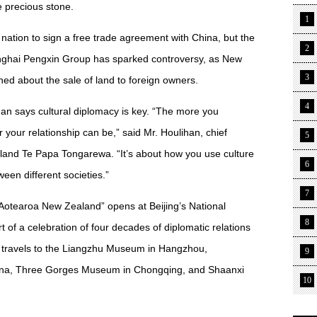
e precious stone.
1
nation to sign a free trade agreement with China, but the
2
hanghai Pengxin Group has sparked controversy, as New
3
ed about the sale of land to foreign owners.
4
han says cultural diplomacy is key. “The more you
 your relationship can be,” said Mr. Houlihan, chief
5
and Te Papa Tongarewa. “It’s about how you use culture
6
een different societies.”
7
otearoa New Zealand” opens at Beijing’s National
8
f a celebration of four decades of diplomatic relations
t travels to the Liangzhu Museum in Hangzhou,
9
na, Three Gorges Museum in Chongqing, and Shaanxi
10