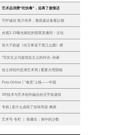
艺术品消费“吃快餐”，远离了傲慢还
守护诚信 致力传承，雅昌鉴证备案以领
央视3·15曝光疯狂的翡翠直播间：古玩
张大千剧迹《仿王希孟千里江山图》睽
“写实主义与超现实主义的对话--孙家
佳士得纽约亚洲艺术周 | 重要大理国铜
Poly-Online丨“春意”上线——中国
XR技术与艺术创作融合的元宇宙虚拟
专稿 | 是什么成就了加埃塔诺·佩谢
艺术号·专栏 ｜ 陈履生：画中的少数