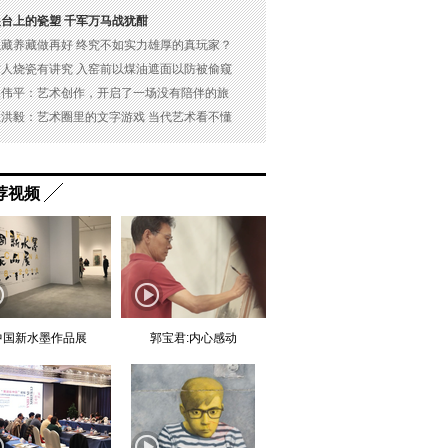
展台上的瓷塑 千军万马战犹酣
以藏养藏做再好 终究不如实力雄厚的真玩家？
古人烧瓷有讲究 入窑前以煤油遮面以防被偷窥
吴伟平：艺术创作，开启了一场没有陪伴的旅
杜洪毅：艺术圈里的文字游戏 当代艺术看不懂
荐视频
中国新水墨作品展
郭宝君:内心感动