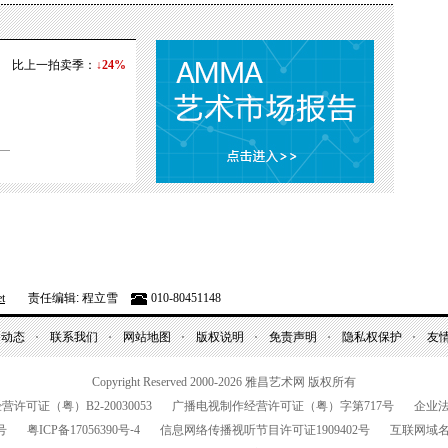
比上一拍卖季：
↓24%
t
责任编辑: 程立雪
010-80451148
昌动态
联系我们
网站地图
版权说明
免责声明
隐私权保护
友
Copyright Reserved 2000-2026
雅昌艺术网 版权所有
经营许可证（粤）
B2-20030053
广播电视制作经营许可证（粤）字第
717
号
企业
号
粤
ICP
备
17056390
号-
4
信息网络传播视听节目许可证
1909402
号
互联网域