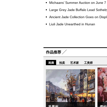
Michaans’ Summer Auction on June 7
Large Grey Jade Buffalo Lead Sotheby
Ancient Jade Collection Goes on Displa
Liuli Jade Unearthed in Hunan
作品推荐
画廊
拍卖
艺术家
工美师
风景画
爱的