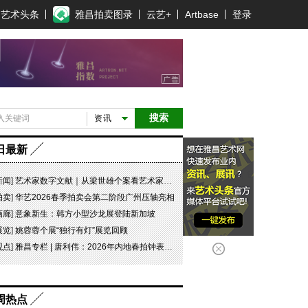
艺术头条
雅昌拍卖图录
云艺+
Artbase
登录
搜索
资讯
日最新
新闻
]
艺术家数字文献｜从梁世雄个案看艺术家艺术数字文献的重要性和紧迫性
拍卖
]
华艺2026春季拍卖会第二阶段广州压轴亮相
画廊
]
意象新生：韩方小型沙龙展登陆新加坡
展览
]
姚蓉蓉个展“独行有灯”展览回顾
观点
]
雅昌专栏 | 唐利伟：2026年内地春拍钟表市场观察 赛道重构、圈层分化与收藏逻辑迭代
周热点