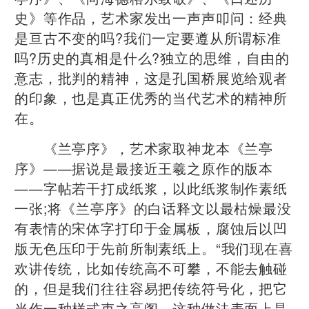
史》等作品，艺术家发出一声声叩问：经典
是亘古不变的吗?我们一定要遵从所谓标准
吗?历史的真相是什么?独立的思维，自由的
意志，批判的精神，这是孔国桥展览给观者
的印象，也是真正优秀的当代艺术的精神所
在。
《兰亭序》，艺术家取神龙本《兰亭
序》——据说是最接近王羲之原作的版本
——字帖若干打成纸浆，以此纸浆制作素纸
一张;将《兰亭序》的白话释文以最枯燥最没
有表情的宋体字打印于金属板，腐蚀后以凹
版无色压印于先前所制素纸上。“我们现在喜
欢讲传统，比如传统高不可攀，不能去触碰
的，但是我们往往容易把传统符号化，把它
当作一种样式束之高阁，这种做法表面上是