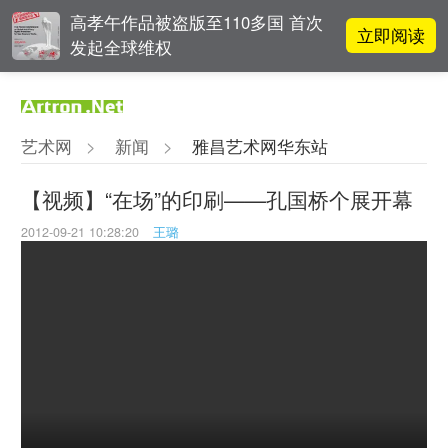
高孝午作品被盗版至110多国 首次
立即阅读
发起全球维权
雅昌指数 | 月度(2025年7月)策展人
立即阅读
影响力榜单
艺术网
>
新闻
>
雅昌艺术网华东站
对话 | 在开放和自由中确立艺术价
立即阅读
值
【视频】“在场”的印刷——孔国桥个展开幕
2012-09-21 10:28:20
王璐
阿拉里奥画廊上海转型：为何要成
立即阅读
为策展式艺术商业综合体？