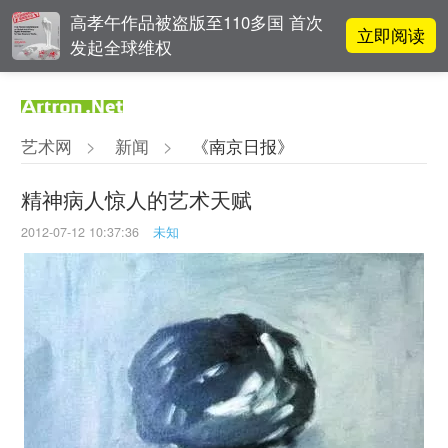
高孝午作品被盗版至110多国 首次
立即阅读
发起全球维权
雅昌指数 | 月度(2025年7月)策展人
立即阅读
影响力榜单
艺术网
>
新闻
>
《南京日报》
对话 | “道法自然” 范一夫山水中的
立即阅读
破界与归真
精神病人惊人的艺术天赋
2012-07-12 10:37:36
未知
阿拉里奥画廊上海转型：为何要成
立即阅读
为策展式艺术商业综合体？