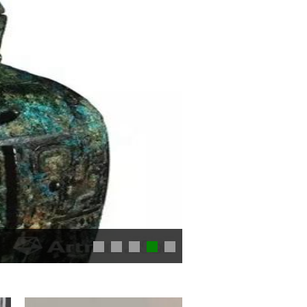
拍卖｜海派名家