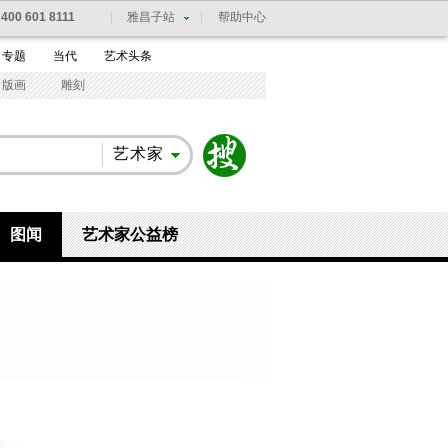
：
400 601 8111
雅昌子站
帮助中心
专题
当代
艺术头条
版画
雕刻
艺术家
图闻
艺术家公益榜