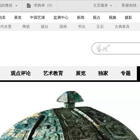
我的雅昌
求购单
（0）
主页服务
客服热线
拍卖
展览
中国艺搜
监测中心
新闻
观点
视频
摄影
当代水墨
陶瓷
砚台
国画
书法
玉石
古典家具
观点评论
艺术教育
展览
独家
专题