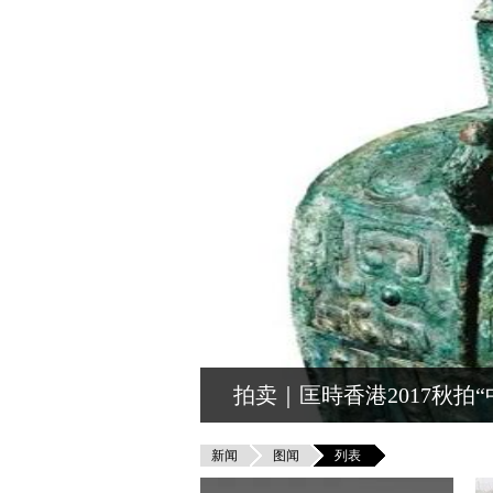
拍卖｜匡時香港2017秋拍
新闻
图闻
列表