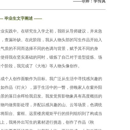
——导师
：
李传真
—
毕业生文字阐述 ——
专业实践中。在研究生入学之初，我听从导师建议，并未急
习，查漏补缺。在此阶段，我从人物头部的写生作品开始入
象气质的不同而选择不同的色调与背景，赋予其不同的身
这使得我在坚实基础的同时，锻炼了自己对于造型提炼、场
这个阶段，我完成了《大地》等人物头像创作。
形成个人创作面貌作为目标。我广泛从生活中寻找感兴趣的
。如作品《灯火》，源于生活中的一瞥，傍晚家人在窗外阳
远景的落日余晖给我启发。我发觉剪影物象具有高度概括的
植物均做剪影处理，并配以感兴趣的山、云等场景，色调统
亦将阳台、窗框、远景楼房规矩平行的排列组织到了构成当
础上，我将外出写生的素材进行挑选，创作了作品《秋