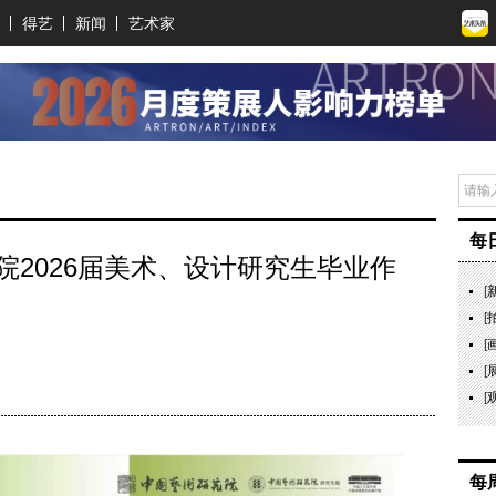
得艺
新闻
艺术家
每
院2026届美术、设计研究生毕业作
[
[
[
[
[
每