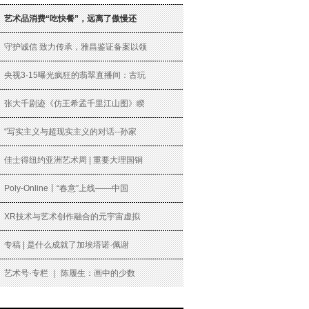
艺术品消费“吃快餐”，远离了傲慢还
守护诚信 致力传承，雅昌鉴证备案以领
央视3·15曝光疯狂的翡翠直播间：古玩
张大千剧迹《仿王希孟千里江山图》睽
“写实主义与超现实主义的对话--孙家
佳士得纽约亚洲艺术周 | 重要大理国铜
Poly-Online丨“春意”上线——中国
XR技术与艺术创作融合的元宇宙虚拟
专稿 | 是什么成就了加埃塔诺·佩谢
艺术号·专栏 ｜ 陈履生：画中的少数