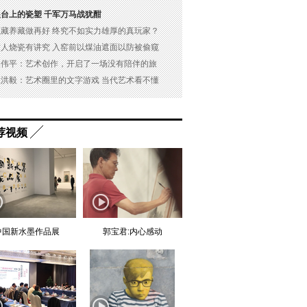
展台上的瓷塑 千军万马战犹酣
以藏养藏做再好 终究不如实力雄厚的真玩家？
古人烧瓷有讲究 入窑前以煤油遮面以防被偷窥
吴伟平：艺术创作，开启了一场没有陪伴的旅
杜洪毅：艺术圈里的文字游戏 当代艺术看不懂
荐视频
中国新水墨作品展
郭宝君:内心感动