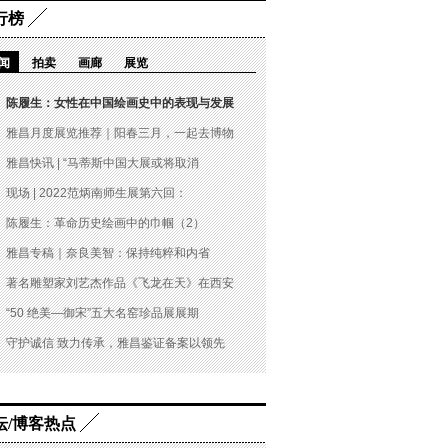
行榜
闻
拍卖
画廊
展览
陈履生：女性在中国绘画史中的表现与发展
雅昌月度展览推荐｜阳春三月，一起去博物
雅昌快讯 | “马蒂斯中国大展或将取消
现场 | 2022范炳南师生展第六回：
陈履生：革命历史绘画中的巾帼（2）
雅昌专稿｜奈良美智：保持纯粹和内省
著名雕塑家刘艺杰作品《飞龙在天》在西安
“50 绝美—御宋”五大名窑珍品展展期
守护诚信 致力传承，雅昌鉴证备案以领先
坛/博客热点