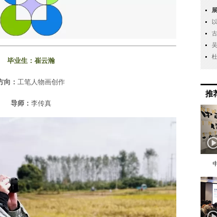
毕业生：
崔云瀚
方向：
工笔人物画创作
推
导师：
李传真