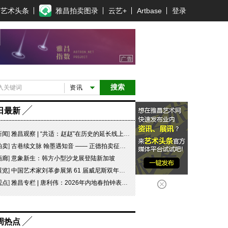
艺术头条
雅昌拍卖图录
云艺+
Artbase
登录
搜索
资讯
日最新
新闻
]
雅昌观察 | “共适：赵赵”在历史的延长线上，探寻可能
拍卖
]
古巷续文脉 翰墨遇知音 —— 正德拍卖征集点挂牌非遗大师工作室
画廊
]
意象新生：韩方小型沙龙展登陆新加坡
展览
]
中国艺术家刘革参展第 61 届威尼斯双年展坦桑尼亚国家馆特别项目“日记 #07 此即象征！”
观点
]
雅昌专栏 | 唐利伟：2026年内地春拍钟表市场观察 赛道重构、圈层分化与收藏逻辑迭代
周热点