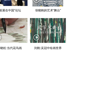
“策展在中国”论坛
张晓刚的艺术“舞台”
晓松:当代花鸟画
刘刚:吴冠中绘画世界