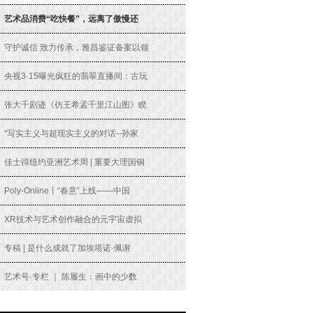
艺术品消费“吃快餐”，远离了傲慢还
守护诚信 致力传承，雅昌鉴证备案以领
央视3·15曝光疯狂的翡翠直播间：古玩
张大千剧迹《仿王希孟千里江山图》睽
“写实主义与超现实主义的对话--孙家
佳士得纽约亚洲艺术周 | 重要大理国铜
Poly-Online丨“春意”上线——中国
XR技术与艺术创作融合的元宇宙虚拟
专稿 | 是什么成就了加埃塔诺·佩谢
艺术号·专栏 ｜ 陈履生：画中的少数