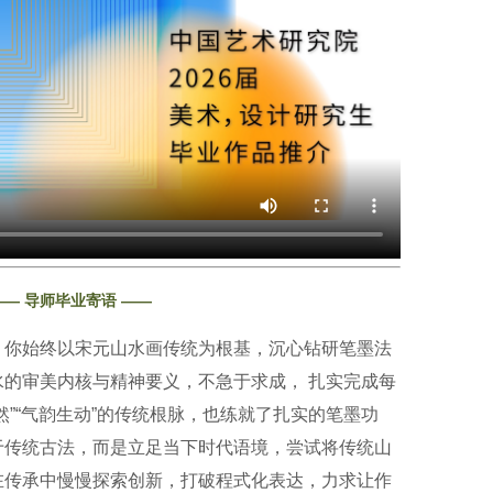
—— 导师毕业寄语 ——
，你始终以宋元山水画传统为根基，沉心钻研笔墨法
的审美内核与精神要义，不急于求成， 扎实完成每
然”“气韵生动”的传统根脉，也练就了扎实的笔墨功
于传统古法，而是立足当下时代语境，尝试将传统山
在传承中慢慢探索创新，打破程式化表达，力求让作