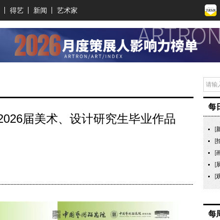
得艺
新闻
艺术家
每
2026届美术、设计研究生毕业作品
[
[
[
[
[
每