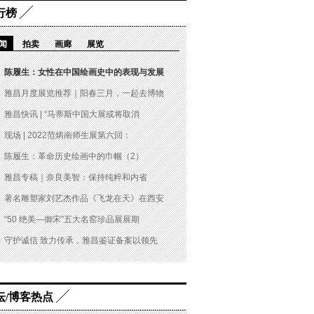
行榜
闻
拍卖
画廊
展览
陈履生：女性在中国绘画史中的表现与发展
雅昌月度展览推荐｜阳春三月，一起去博物
雅昌快讯 | “马蒂斯中国大展或将取消
现场 | 2022范炳南师生展第六回：
陈履生：革命历史绘画中的巾帼（2）
雅昌专稿｜奈良美智：保持纯粹和内省
著名雕塑家刘艺杰作品《飞龙在天》在西安
“50 绝美—御宋”五大名窑珍品展展期
守护诚信 致力传承，雅昌鉴证备案以领先
坛/博客热点