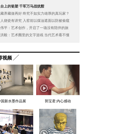
展台上的瓷塑 千军万马战犹酣
以藏养藏做再好 终究不如实力雄厚的真玩家？
古人烧瓷有讲究 入窑前以煤油遮面以防被偷窥
吴伟平：艺术创作，开启了一场没有陪伴的旅
杜洪毅：艺术圈里的文字游戏 当代艺术看不懂
荐视频
中国新水墨作品展
郭宝君:内心感动