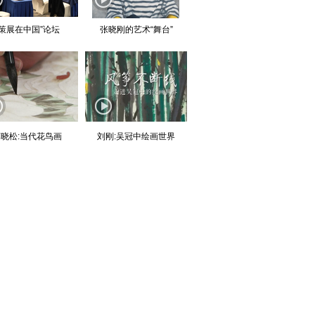
“策展在中国”论坛
张晓刚的艺术“舞台”
晓松:当代花鸟画
刘刚:吴冠中绘画世界