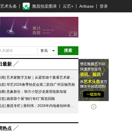
艺术头条
雅昌拍卖图录
云艺+
Artbase
登录
搜索
资讯
日最新
新闻
]
艺术家数字文献｜从梁世雄个案看艺术家艺术数字文献的重要性和紧迫性
拍卖
]
华艺2026春季拍卖会第二阶段广州压轴亮相
画廊
]
意象新生：韩方小型沙龙展登陆新加坡
展览
]
姚蓉蓉个展“独行有灯”展览回顾
观点
]
雅昌专栏 | 唐利伟：2026年内地春拍钟表市场观察 赛道重构、圈层分化与收藏逻辑迭代
周热点