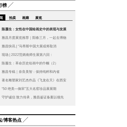
行榜
闻
拍卖
画廊
展览
陈履生：女性在中国绘画史中的表现与发展
雅昌月度展览推荐｜阳春三月，一起去博物
雅昌快讯 | “马蒂斯中国大展或将取消
现场 | 2022范炳南师生展第六回：
陈履生：革命历史绘画中的巾帼（2）
雅昌专稿｜奈良美智：保持纯粹和内省
著名雕塑家刘艺杰作品《飞龙在天》在西安
“50 绝美—御宋”五大名窑珍品展展期
守护诚信 致力传承，雅昌鉴证备案以领先
坛/博客热点