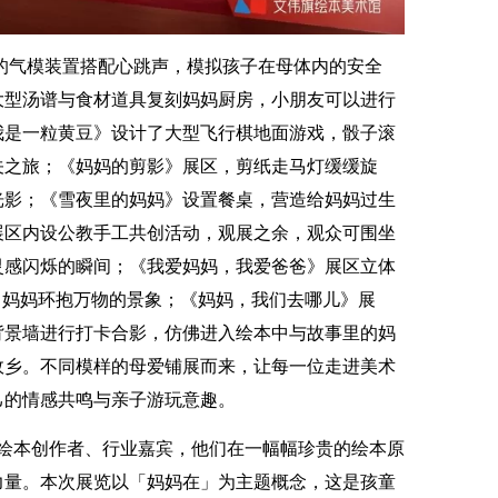
气模装置搭配心跳声，模拟孩子在母体内的安全
大型汤谱与食材道具复刻妈妈厨房，小朋友可以进行
我是一粒黄豆》设计了大型飞行棋地面游戏，骰子滚
关之旅；《妈妈的剪影》展区，剪纸走马灯缓缓旋
光影；《雪夜里的妈妈》设置餐桌，营造给妈妈过生
展区内设公教手工共创活动，观展之余，观众可围坐
灵感闪烁的瞬间；《我爱妈妈，我爱爸爸》展区立体
中妈妈环抱万物的景象；《妈妈，我们去哪儿》展
背景墙进行打卡合影，仿佛进入绘本中与故事里的妈
故乡。不同模样的母爱铺展而来，让每一位走进美术
己的情感共鸣与亲子游玩意趣。
本创作者、行业嘉宾，他们在一幅幅珍贵的绘本原
力量。本次展览以「妈妈在」为主题概念，这是孩童