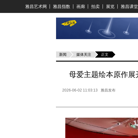
雅昌艺术网
雅昌指数
画廊
拍卖
展览
雅昌课堂
新闻
媒体关注
正文
母爱主题绘本原作展
2026-06-02 11:03:13
雅昌发布