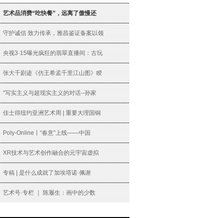
艺术品消费“吃快餐”，远离了傲慢还
守护诚信 致力传承，雅昌鉴证备案以领
央视3·15曝光疯狂的翡翠直播间：古玩
张大千剧迹《仿王希孟千里江山图》睽
“写实主义与超现实主义的对话--孙家
佳士得纽约亚洲艺术周 | 重要大理国铜
Poly-Online丨“春意”上线——中国
XR技术与艺术创作融合的元宇宙虚拟
专稿 | 是什么成就了加埃塔诺·佩谢
艺术号·专栏 ｜ 陈履生：画中的少数