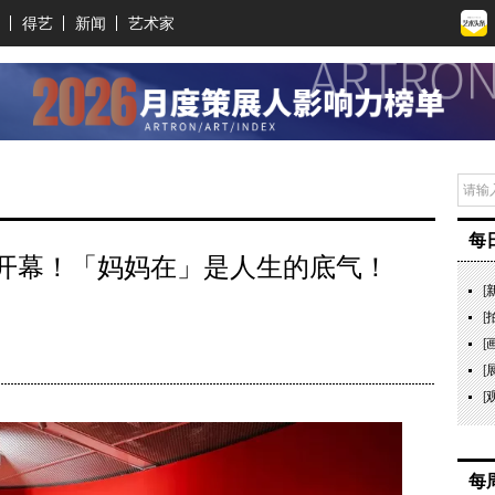
得艺
新闻
艺术家
每
开幕！「妈妈在」是人生的底气！
[
[
[
[
[
每