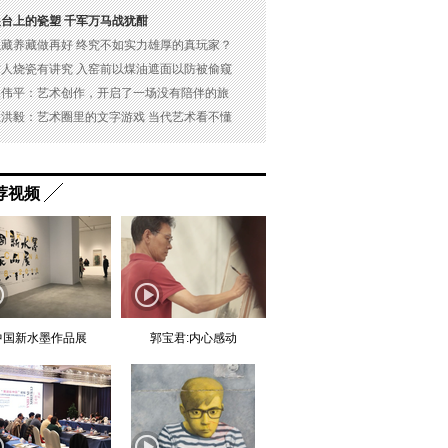
展台上的瓷塑 千军万马战犹酣
以藏养藏做再好 终究不如实力雄厚的真玩家？
古人烧瓷有讲究 入窑前以煤油遮面以防被偷窥
吴伟平：艺术创作，开启了一场没有陪伴的旅
杜洪毅：艺术圈里的文字游戏 当代艺术看不懂
荐视频
中国新水墨作品展
郭宝君:内心感动