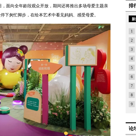
排
0日，面向全年龄段观众开放，期间还将推出多场母爱主题亲
众停下匆忙脚步，在绘本艺术中看见妈妈、感受母爱。
新
1
2
3
4
5
6
7
8
9
论