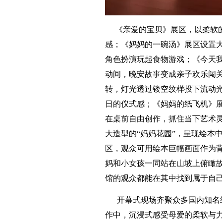
《亲爱的宝贝》展区，以柔软的
感；《妈妈的一碗汤》展区设置
角色扮演玩起食物游戏；《今天
动间，晚安故事变成亲子欢乐闯
转，灯光透过镂空纹样投下流动
日的仪式感；《妈妈的纸飞机》
在桌前自由创作，抓住当下艺术
大造型的“妈妈花园”，呈现绘本
区，观众可用绘本巨幅画面作为
妈和小女孩一同站在山坡上俯瞰
馆的观众都能在其中找到属于自
开幕式现场齐聚众多国内知名绘
作中，沉浸式感受母爱的柔软与