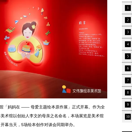
1
2
3
4
5
6
7
8
9
术馆「妈妈在 —— 母爱主题绘本原作展」正式开幕。作为全
本美术馆以创始人李文的母亲之名命名，本场展览是美术馆
10
开幕当天，5场绘本创作对谈会同期举办。