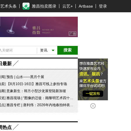
艺术头条
雅昌拍卖图录
云艺+
Artbase
登录
搜索
资讯
日最新
新闻
]
预告 | 山水——黑月个展
拍卖
]
【8月10日-16日】雅昌可线上参拍专场
画廊
]
意象新生：韩方小型沙龙展登陆新加坡
展览
]
雅昌现场 | “图像的迁徙：顾黎明艺术四十年” 一场回望与再出发
观点
]
雅昌专栏 | 唐利伟：2026年内地春拍钟表市场观察 赛道重构、圈层分化与收藏逻辑迭代
周热点