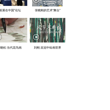
“策展在中国”论坛
张晓刚的艺术“舞台”
晓松:当代花鸟画
刘刚:吴冠中绘画世界