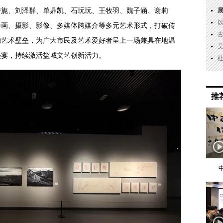
旖旎、刘泽群、单鼎凯、石玩玩、王牧羽、魏子涵、谢莉
绘画、摄影、影像、多媒体跨媒介等多元艺术形式，打破传
的艺术壁垒，为广大市民及艺术爱好者呈上一场兼具在地温
盛宴，持续激活盐城文艺创新活力。
推