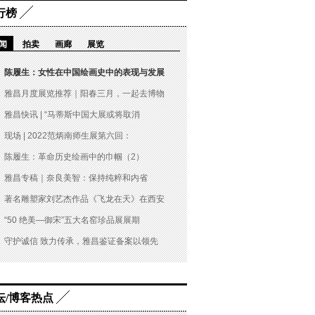
行榜
闻
拍卖
画廊
展览
陈履生：女性在中国绘画史中的表现与发展
雅昌月度展览推荐｜阳春三月，一起去博物
雅昌快讯 | “马蒂斯中国大展或将取消
现场 | 2022范炳南师生展第六回：
陈履生：革命历史绘画中的巾帼（2）
雅昌专稿｜奈良美智：保持纯粹和内省
著名雕塑家刘艺杰作品《飞龙在天》在西安
“50 绝美—御宋”五大名窑珍品展展期
守护诚信 致力传承，雅昌鉴证备案以领先
坛/博客热点