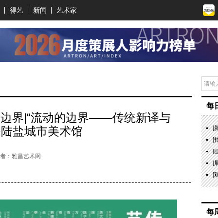
得艺
新闻
艺术家
每
边界|“流动的边界——传统新译与
登陆盐城市美术馆
[
[
[
者：雅昌艺术网
[
[
每