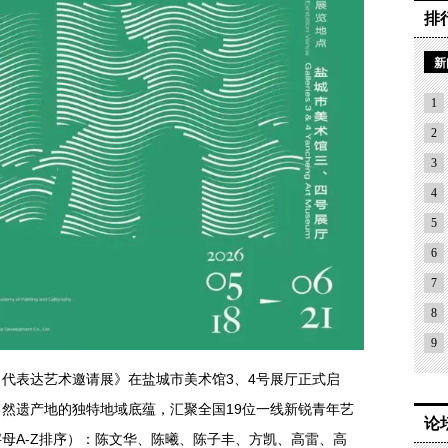
排
新
1
2
3
4
5
6
7
8
9
代表达艺术邀请展》在盐城市美术馆3、4号展厅正式启
然遗产地的独特地域底蕴，汇聚全国19位一线新锐青年艺
论
母A-Z排序）：陈文华、陈曦、陈子丰、方凯、高雷、高