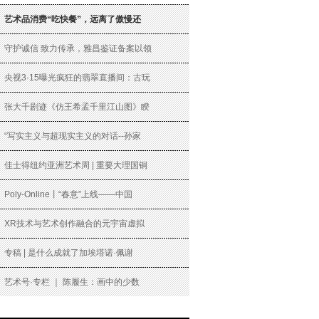
艺术品消费“吃快餐”，远离了傲慢还
守护诚信 致力传承，雅昌鉴证备案以领
央视3·15曝光疯狂的翡翠直播间：古玩
张大千剧迹《仿王希孟千里江山图》睽
“写实主义与超现实主义的对话--孙家
佳士得纽约亚洲艺术周 | 重要大理国铜
Poly-Online丨“春意”上线——中国
XR技术与艺术创作融合的元宇宙虚拟
专稿 | 是什么成就了加埃塔诺·佩谢
艺术号·专栏 ｜ 陈履生：画中的少数