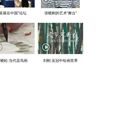
“策展在中国”论坛
张晓刚的艺术“舞台”
晓松:当代花鸟画
刘刚:吴冠中绘画世界