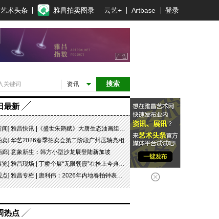
艺术头条
雅昌拍卖图录
云艺+
Artbase
登录
搜索
资讯
日最新
新闻
]
雅昌快讯 |《盛世朱鹮赋》大唐生态油画组画即将启动AI创新短剧创作（含视频）
拍卖
]
华艺2026春季拍卖会第二阶段广州压轴亮相
画廊
]
意象新生：韩方小型沙龙展登陆新加坡
展览
]
雅昌现场 | 丁桥个展“无限朝霞”在拾上今典艺术中心开幕
观点
]
雅昌专栏 | 唐利伟：2026年内地春拍钟表市场观察 赛道重构、圈层分化与收藏逻辑迭代
周热点