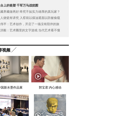
展台上的瓷塑 千军万马战犹酣
以藏养藏做再好 终究不如实力雄厚的真玩家？
古人烧瓷有讲究 入窑前以煤油遮面以防被偷窥
吴伟平：艺术创作，开启了一场没有陪伴的旅
杜洪毅：艺术圈里的文字游戏 当代艺术看不懂
荐视频
中国新水墨作品展
郭宝君:内心感动