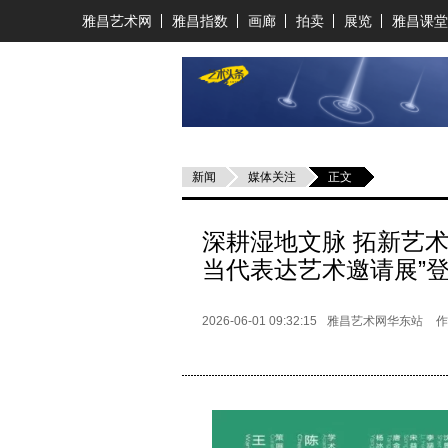
雅昌艺术网
雅昌指数
画廊
拍卖
展览
雅昌课堂
新闻
媒体关注
正文
深耕湿地文脉 拓新艺术
当代表达艺术邀请展”
2026-06-01 09:32:15
雅昌艺术网华东站
作