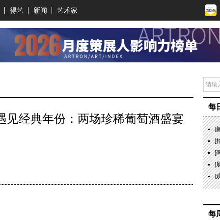
得艺
新闻
艺术家
每
庄遇见经典年份：两场珍稀葡萄酒盛宴
[
[
[
[
[
每