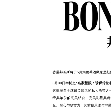
香港邦瀚斯将于5月为葡萄酒藏家呈献
5月30日举槌之
“名家慧眼：珍稀传世
这批源自全球最负盛名的私人酒窖之
经典年份的完美结合，完美彰显其稀
见、耐心与鉴赏力；其前瞻思维与严