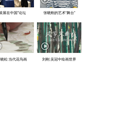
“策展在中国”论坛
张晓刚的艺术“舞台”
晓松:当代花鸟画
刘刚:吴冠中绘画世界