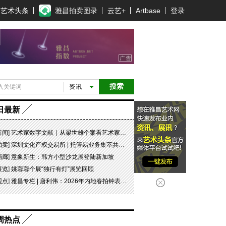
艺术头条
雅昌拍卖图录
云艺+
Artbase
登录
搜索
资讯
日最新
新闻
]
艺术家数字文献｜从梁世雄个案看艺术家艺术数字文献的重要性和紧迫性
拍卖
]
深圳文化产权交易所 | 托管易业务集萃共赏 吉光瓷影
画廊
]
意象新生：韩方小型沙龙展登陆新加坡
展览
]
姚蓉蓉个展“独行有灯”展览回顾
观点
]
雅昌专栏 | 唐利伟：2026年内地春拍钟表市场观察 赛道重构、圈层分化与收藏逻辑迭代
周热点