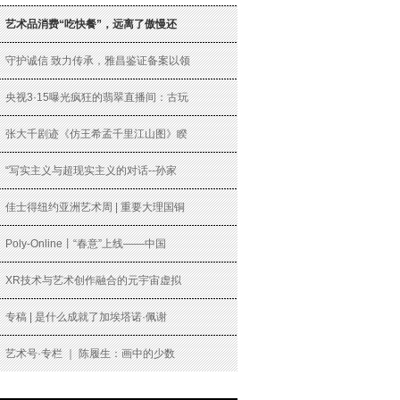
艺术品消费“吃快餐”，远离了傲慢还
守护诚信 致力传承，雅昌鉴证备案以领
央视3·15曝光疯狂的翡翠直播间：古玩
张大千剧迹《仿王希孟千里江山图》睽
“写实主义与超现实主义的对话--孙家
佳士得纽约亚洲艺术周 | 重要大理国铜
Poly-Online丨“春意”上线——中国
XR技术与艺术创作融合的元宇宙虚拟
专稿 | 是什么成就了加埃塔诺·佩谢
艺术号·专栏 ｜ 陈履生：画中的少数