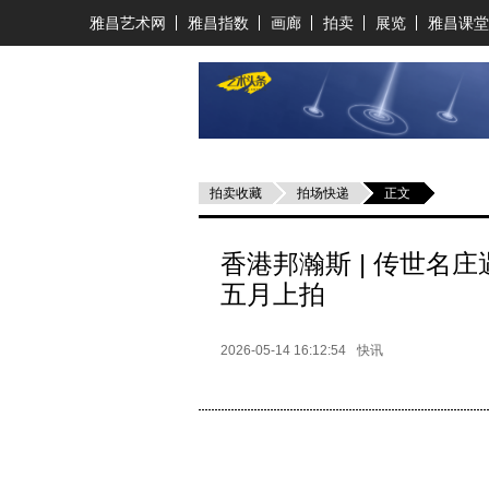
雅昌艺术网
雅昌指数
画廊
拍卖
展览
雅昌课堂
拍卖收藏
拍场快递
正文
香港邦瀚斯 | 传世名
五月上拍
2026-05-14 16:12:54
快讯