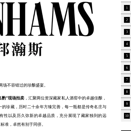
1
2
3
4
5
6
7
两场不容错过的珍酿盛宴。
8
名酌”
现场拍卖
，汇聚两位资深藏家私人酒窖中的卓越佳酿，
9
一的珍藏，历时二十余年方臻完善，每一瓶都是传奇名庄与
有性以及历久弥新的卓越品质，充分展现了藏家独到的远
10
谨标准，卓然有别于同侪。