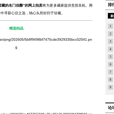
排
窖藏的名门佳酿”的网上拍卖
将为更多藏家提供竞投良机。两
其中寻获心仪之选，纳心头所好归于珍藏。
新
1
精选拍品
2
3
4
5
6
7
8
9
论