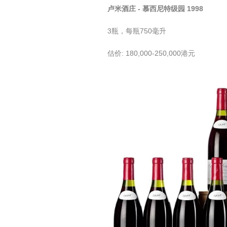
卢米酒庄 - 慕西尼特级园 1998
3瓶，每瓶750毫升
估价: 180,000-250,000港元