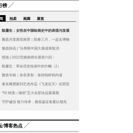
行榜
闻
拍卖
画廊
展览
陈履生：女性在中国绘画史中的表现与发展
雅昌月度展览推荐｜阳春三月，一起去博物
雅昌快讯 | “马蒂斯中国大展或将取消
现场 | 2022范炳南师生展第六回：
陈履生：革命历史绘画中的巾帼（2）
雅昌专稿｜奈良美智：保持纯粹和内省
著名雕塑家刘艺杰作品《飞龙在天》在西安
“50 绝美—御宋”五大名窑珍品展展期
守护诚信 致力传承，雅昌鉴证备案以领先
坛/博客热点