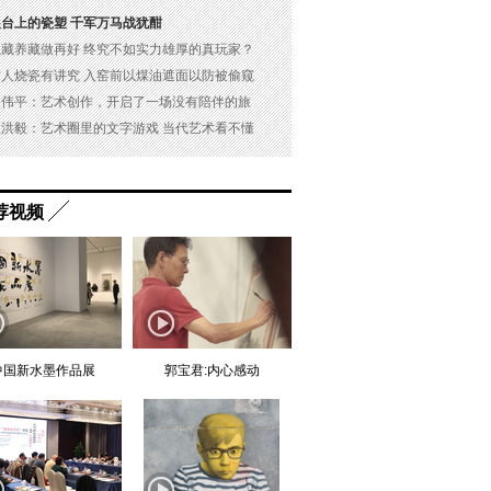
展台上的瓷塑 千军万马战犹酣
以藏养藏做再好 终究不如实力雄厚的真玩家？
古人烧瓷有讲究 入窑前以煤油遮面以防被偷窥
吴伟平：艺术创作，开启了一场没有陪伴的旅
杜洪毅：艺术圈里的文字游戏 当代艺术看不懂
荐视频
中国新水墨作品展
郭宝君:内心感动