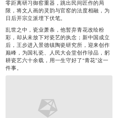
零距离研习御窑重器，跳出民间匠作的局
限，将文人画的灵韵与官窑的法度相融，为
日后开宗立派埋下伏笔。
乱世之中，瓷业萧条，他暂弃青花改绘粉
彩，却从未放下对瓷艺的执念；新中国成立
后，王步进入景德镇陶瓷研究所，迎来创作
巅峰，为国礼瓷、人民大会堂创作珍品，躬
耕瓷艺六十余载，用一生守好了“青花”这一
件事。