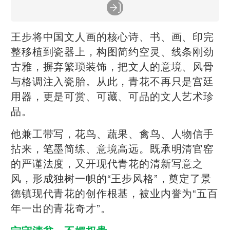
王步将中国文人画的核心诗、书、画、印完
整移植到瓷器上，构图简约空灵、线条刚劲
古雅，摒弃繁琐装饰，把文人的意境、风骨
与格调注入瓷胎。从此，青花不再只是宫廷
用器，更是可赏、可藏、可品的文人艺术珍
品。
他兼工带写，花鸟、蔬果、禽鸟、人物信手
拈来，笔墨简练、意境高远。既承明清官窑
的严谨法度，又开现代青花的清新写意之
风，形成独树一帜的“王步风格”，奠定了景
德镇现代青花的创作根基，被业内誉为“五百
年一出的青花奇才”。