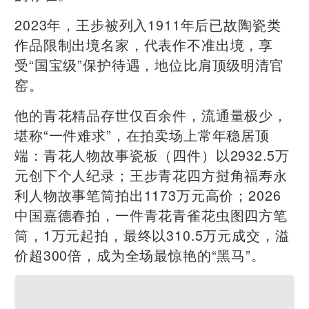
2023年，王步被列入1911年后已故陶瓷类
作品限制出境名家，代表作不准出境，享
受“国宝级”保护待遇，地位比肩顶级明清官
窑。
他的青花精品存世仅百余件，流通量极少，
堪称“一件难求”，在拍卖场上常年稳居顶
端：青花人物故事瓷板（四件）以2932.5万
元创下个人纪录；王步青花四方挝角福寿永
利人物故事笔筒拍出1173万元高价；2026
中国嘉德春拍，一件青花青雀花虫图四方笔
筒，1万元起拍，最终以310.5万元成交，溢
价超300倍，成为全场最惊艳的“黑马”。