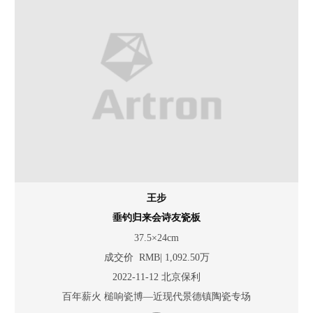
王步
垂钓归来会诗友瓷板
37.5×24cm
成交价 RMB| 1,092.50万
2022-11-12 北京保利
百年薪火 槌响瓷博—近现代景德镇陶瓷专场