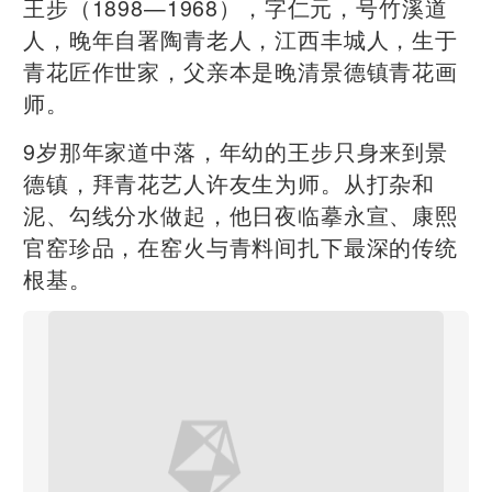
王步（1898—1968），字仁元，号竹溪道
人，晚年自署陶青老人，江西丰城人，生于
青花匠作世家，父亲本是晚清景德镇青花画
师。
9岁那年家道中落，年幼的王步只身来到景
德镇，拜青花艺人许友生为师。从打杂和
泥、勾线分水做起，他日夜临摹永宣、康熙
官窑珍品，在窑火与青料间扎下最深的传统
根基。