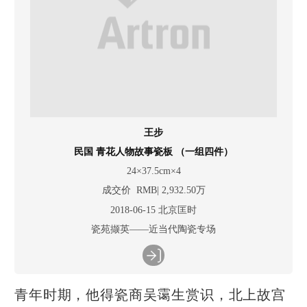
王步
民国 青花人物故事瓷板 （一组四件）
24×37.5cm×4
成交价 RMB| 2,932.50万
2018-06-15 北京匡时
瓷苑撷英——近当代陶瓷专场
青年时期，他得瓷商吴霭生赏识，北上故宫