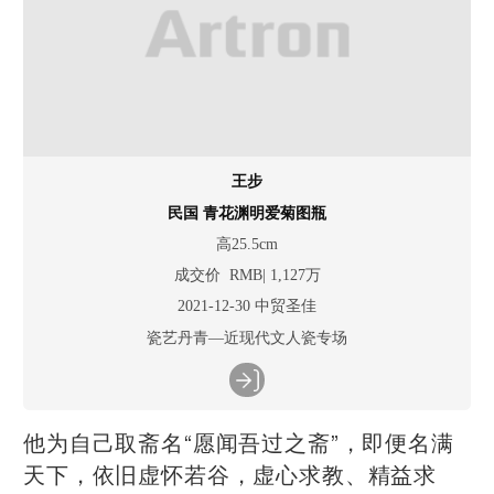
王步
民国 青花渊明爱菊图瓶
高25.5cm
成交价 RMB| 1,127万
2021-12-30 中贸圣佳
瓷艺丹青—近现代文人瓷专场
他为自己取斋名“愿闻吾过之斋”，即便名满
天下，依旧虚怀若谷，虚心求教、精益求