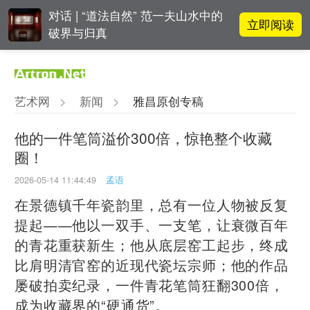
对话 | “道法自然” 范一夫山水中的
立即阅读
破界与归真
阿拉里奥画廊上海转型：为何要成
立即阅读
为策展式艺术商业综合体？
艺术网
>
新闻
>
雅昌原创专稿
李铁夫冯钢百领衔 作为群体的早期
立即阅读
粤籍留美艺术家
他的一件笔筒溢价300倍，惊艳整个收藏
圈！
张瀚文：以物质媒介具象化精神世
立即阅读
界
2026-05-14 11:44:49
孟语
在景德镇千年瓷韵里，总有一位人物被反复
提起——他以一双手、一支笔，让衰微百年
的青花重获新生；他从底层窑工起步，终成
比肩明清官窑的近现代瓷坛宗师；他的作品
屡破拍卖纪录，一件青花笔筒狂翻300倍，
成为收藏界的“硬通货”。