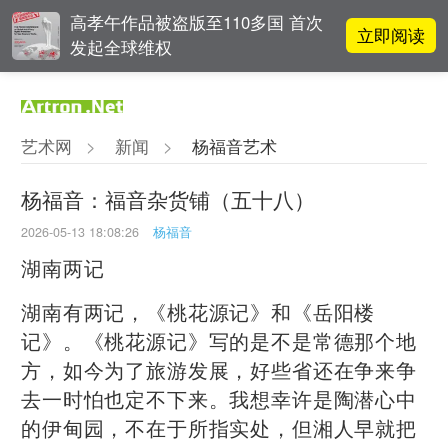
高孝午作品被盗版至110多国 首次
立即阅读
发起全球维权
李铁夫冯钢百领衔 作为群体的早期
立即阅读
粤籍留美艺术家
艺术网
>
新闻
>
杨福音艺术
张瀚文：以物质媒介具象化精神世
立即阅读
界
杨福音：福音杂货铺（五十八）
2026-05-13 18:08:26
杨福音
立即阅读
“纤维”提问2022：存在何“缓”？
湖南两记
湖南有两记，《桃花源记》和《岳阳楼
记》。《桃花源记》写的是不是常德那个地
方，如今为了旅游发展，好些省还在争来争
去一时怕也定不下来。我想幸许是陶潜心中
的伊甸园，不在于所指实处，但湘人早就把