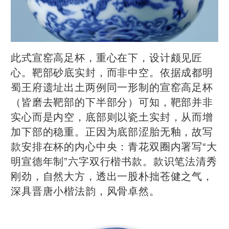
此式宣窑高足杯，重心在下，设计颇见匠
心。靶部砂底实封，而非中空。依据成都明
蜀王府遗址出土两例同一形制的宣窑高足杯
（皆磨去靶部的下半部分）可知，靶部并非
实心而是内空，底部则以瓷土实封，从而增
加下部的稳重。正因为底部涩胎无釉，故写
款安排在杯的内心中央：青花双圈内署写“大
明宣德年制”六字双行楷书款。款识笔法清秀
刚劲，自然大方，透出一股朴拙苍健之气，
深具晋唐小楷法韵，风骨卓然。