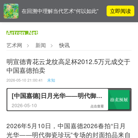
立即阅读
在回溯中理解当代艺术“何以如此”
雅昌指数 | 月度(2025年7月)策展人
立即阅读
影响力榜单
艺术网
>
新闻
>
快讯
李铁夫冯钢百领衔 作为群体的早期
立即阅读
粤籍留美艺术家
明宣德青花云龙纹高足杯2012.5万元成交于
中国嘉德拍卖
立即阅读
翟莫梵：绘画少年的广阔天空
2026-05-10 21:00:41
未知
[中国嘉德]日月光华——明代御瓷珍玩
2026-05-10
点击查看
2026年5月10日，中国嘉德2026春拍“日月
光华——明代御瓷珍玩”专场的封面拍品来自