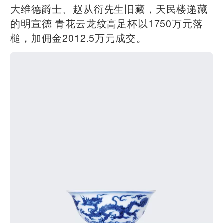
大维德爵士、赵从衍先生旧藏，天民楼递藏
的明宣德 青花云龙纹高足杯以1750万元落
槌，加佣金2012.5万元成交。