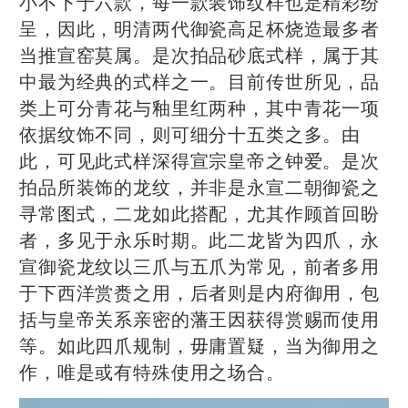
小不下于六款，每一款装饰纹样也是精彩纷
呈，因此，明清两代御瓷高足杯烧造最多者
当推宣窑莫属。是次拍品砂底式样，属于其
中最为经典的式样之一。目前传世所见，品
类上可分青花与釉里红两种，其中青花一项
依据纹饰不同，则可细分十五类之多。由
此，可见此式样深得宣宗皇帝之钟爱。是次
拍品所装饰的龙纹，并非是永宣二朝御瓷之
寻常图式，二龙如此搭配，尤其作顾首回盼
者，多见于永乐时期。此二龙皆为四爪，永
宣御瓷龙纹以三爪与五爪为常见，前者多用
于下西洋赏赉之用，后者则是内府御用，包
括与皇帝关系亲密的藩王因获得赏赐而使用
等。如此四爪规制，毋庸置疑，当为御用之
作，唯是或有特殊使用之场合。