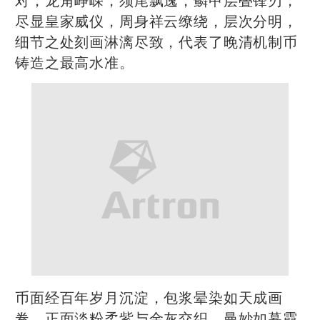
尽显皇家威仪，周身祥云缭绕，层次分明，
细节之处刻画淋漓尽致，代表了晚清机制币
铸造之最高水准。
币面经百年岁月沉淀，包浆晕染如天成画
卷，正面淡粉柔紫与金灰交织，曼妙如暮霞