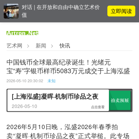
对话 | 在开放和自由中确立艺术价
立即阅读
值
OCAT上海馆：参与构建上海艺术生
立即阅读
态的十年
艺术网
>
新闻
>
快讯
立即阅读
“纤维”提问2022：存在何“缓”？
中国钱币全球最高纪录诞生！光绪元
宝“寿”字银币样币5083万元成交于上海泓盛
春雨斋主人房茂梁：“好运气”的90
立即阅读
后古玩经纪人
2026-05-10 20:30:02
未知
[上海泓盛]凝晖·机制币珍品之夜
2026-05-10
点击查看
2026年5月10日晚，泓盛2026年春季拍
卖“凝晖·机制币珍品之夜”正式举槌。此专场