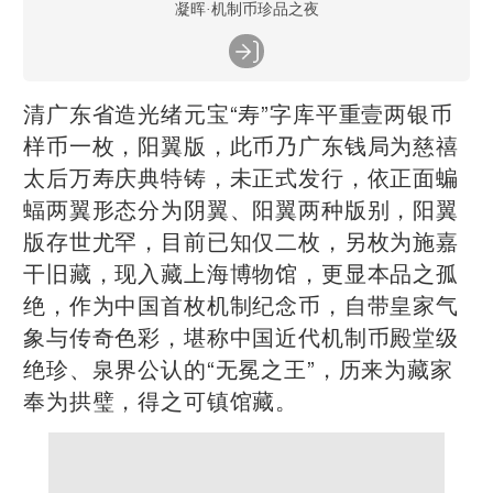
凝晖·机制币珍品之夜
清广东省造光绪元宝“寿”字库平重壹两银币
样币一枚，阳翼版，此币乃广东钱局为慈禧
太后万寿庆典特铸，未正式发行，依正面蝙
蝠两翼形态分为阴翼、阳翼两种版别，阳翼
版存世尤罕，目前已知仅二枚，另枚为施嘉
干旧藏，现入藏上海博物馆，更显本品之孤
绝，作为中国首枚机制纪念币，自带皇家气
象与传奇色彩，堪称中国近代机制币殿堂级
绝珍、泉界公认的“无冕之王”，历来为藏家
奉为拱璧，得之可镇馆藏。