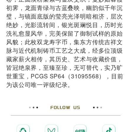
初霁，龙面青绿与古蓝叠映，幽韵似千年沉
璧，与镜面底版的莹亮光泽明暗相济，层次
绝妙，光影流转间，银光斑斓悦目，历时光
洗礼愈显风华，完美保留了御制试样的原始
风貌；此枚双龙寿字币，集东方传统吉祥文
脉与近代机制铸币工艺之大成，经多位顶级
藏家薪火相传，其历史、艺术与收藏价值，
皆冠绝泉界，至臻至珍，无可替代，实乃旷
世重宝，PCGS SP64（31095568），目前
为该公司唯一评级纪录。