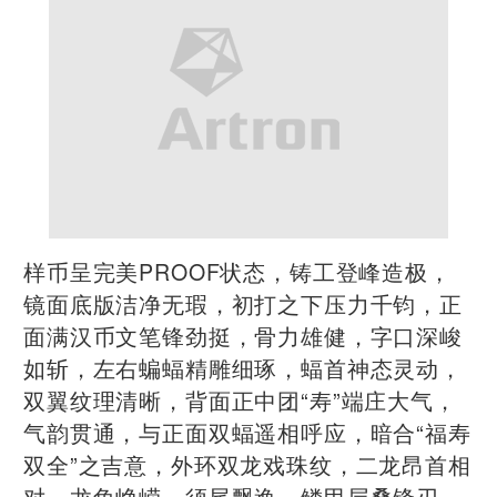
样币呈完美PROOF状态，铸工登峰造极，
镜面底版洁净无瑕，初打之下压力千钧，正
面满汉币文笔锋劲挺，骨力雄健，字口深峻
如斩，左右蝙蝠精雕细琢，蝠首神态灵动，
双翼纹理清晰，背面正中团“寿”端庄大气，
气韵贯通，与正面双蝠遥相呼应，暗合“福寿
双全”之吉意，外环双龙戏珠纹，二龙昂首相
对，龙角峥嵘，须尾飘逸，鳞甲层叠锋刃，