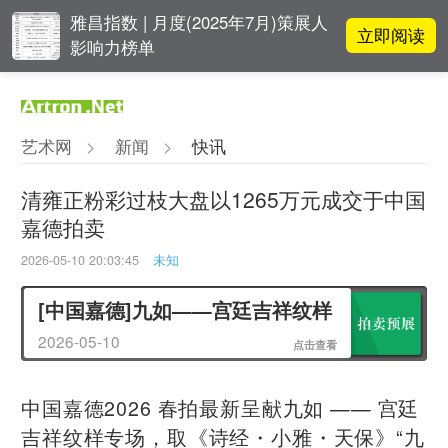
雅昌指数 | 月度(2025年7月)策展人
立即阅读
影响力榜单
阿拉里奥画廊上海转型：为何要成
立即阅读
为策展式艺术商业综合体？
艺术网
>
新闻
>
快讯
立即阅读
翟莫梵：绘画少年的广阔天空
清雍正粉彩过枝大盘以1265万元成交于中国
嘉德拍卖
春雨斋主人房茂梁：“好运气”的90
立即阅读
后古玩经纪人
2026-05-10 20:03:45
未知
[中国嘉德]九如——宫廷吉祥纹样
2026-05-10
点击查看
中国嘉德2026 春拍最新呈献九如 —— 宫廷
吉祥纹样专场，取《诗经・小雅・天保》“九