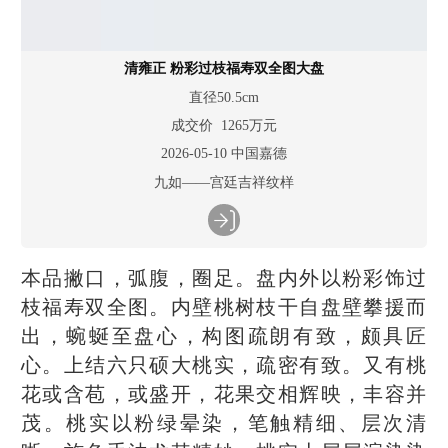
清雍正 粉彩过枝福寿双全图大盘
直径50.5cm
成交价 1265万元
2026-05-10 中国嘉德
九如——宫廷吉祥纹样
本品撇口，弧腹，圈足。盘内外以粉彩饰过
枝福寿双全图。内壁桃树枝干自盘壁攀援而
出，蜿蜒至盘心，构图疏朗有致，颇具匠
心。上结六只硕大桃实，疏密有致。又有桃
花或含苞，或盛开，花果交相辉映，丰容并
茂。桃实以粉绿晕染，笔触精细、层次清