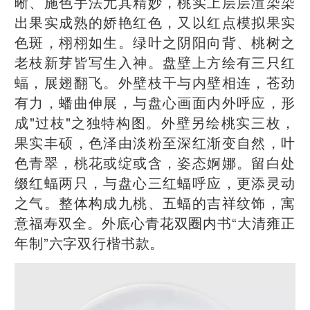
晰、施色手法尤其精妙，桃实上层层渲染染
出果实成熟的娇艳红色，又以红点模拟果实
色斑，栩栩如生。绿叶之阴阳向背、桃树之
老枝新芽皆写生入神。盘壁上方绘有三只红
蝠，展翅翻飞。外壁枝干与内壁相连，苍劲
有力，蟠曲伸展，与盘心画面内外呼应，形
成"过枝"之独特构图。外壁另绘桃实三枚，
果实丰硕，色泽由淡粉至深红渐变自然，叶
色青翠，桃花或绽或含，姿态婀娜。留白处
缀红蝠两只，与盘心三红蝠呼应，更添灵动
之气。整体构成九桃、五蝠的吉祥纹饰，寓
意福寿双全。外底心青花双圈内书“大清雍正
年制”六字双行楷书款。