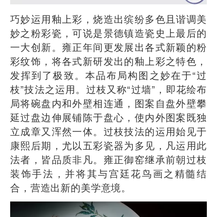
巧妙运用釉上彩，烧造出缤纷多色且谐调美
妙之粉彩瓷，可说是景德镇造瓷史上最后的
一大创新。雍正年间更发展出各式新颖的粉
彩纹饰，将各式新研发出的釉上彩之特色，
发挥到了极致。本品布局构图之妙在于“过
枝”技法之运用。过枝又称“过墙”，即花绘布
局将碗盘内和外壁相连通，图案自盘外壁攀
延过盘边伸展铺陈于盘心，使内外图案既独
立成章又浑然一体。过枝技法的运用始见于
康熙后期，尤以五彩瓷器为多见，凡运用此
法者，皆品质非凡。雍正御窑继承前朝过枝
装饰手法，并将其与宫廷花鸟画之精髓结
合，营造出新的美学意境。