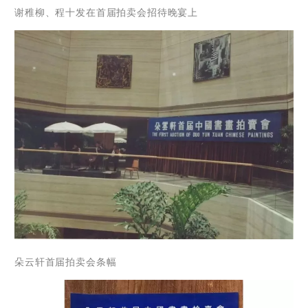
谢稚柳、程十发在首届拍卖会招待晚宴上
朵云轩首届拍卖会条幅