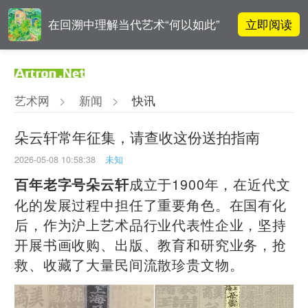
立即阅读
在回溯中理解当代艺术“何以如此”
雅昌指数 | 月度(2025年7月)策展人
立即阅读
影响力榜单
艺术网
>
新闻
>
快讯
对话 | “道法自然” 范一夫山水中的
立即阅读
破界与归真
朵云轩常年征集，请查收这份送拍指南
2026-05-08 10:58:38
未知
对话 | 在开放和自由中确立艺术价
立即阅读
值
成立于1900年，在近代文
百年老字号朵云轩
化的发展过程中担任了重要角色。在国有化
后，作为沪上艺术品行业代表性企业，坚持
开展书画收购、出版、教育和研究业务，抢
救、收藏了大量民间流散珍贵文物。