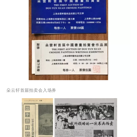
朵云轩首届拍卖会入场券