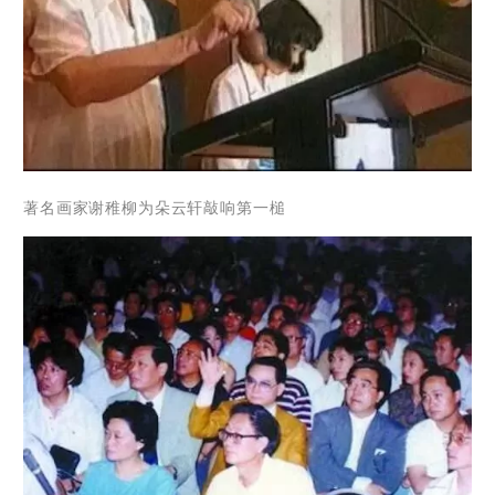
著名画家谢稚柳为朵云轩敲响第一槌