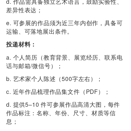
d. 作品需具备独立艺术语言，鼓励实验性、
差异性表达；
e. 可参展的作品须为近三年内创作，具备可
运输、可落地展出条件。
投递材料：
a. 个人简历（教育背景、展览经历、联系电
话与邮箱/微信号）；
b. 艺术家个人陈述（500字左右）；
c. 近年作品梳理作品集文件（PDF）；
d. 提供5–10 件可参展作品高清大图，每件
作品标注：名称、年份、尺寸、材质等信
息；