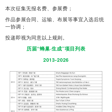
本次征集无报名费、参展费；
作品参展合同、运输、布展等事宜入选后统
一协调；
投递即视为同意以上规则。
历届“蜂巢·生成”项目列表
2013-2026