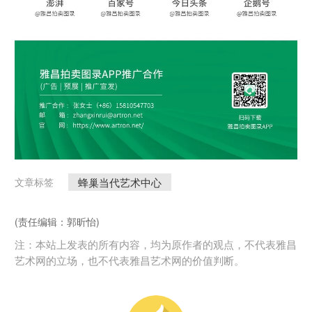
蜂巢当代艺术中心
文章标签
(责任编辑：郭昕怡)
注：本站上发表的所有内容，均为原作者的观点，不代表雅昌
艺术网的立场，也不代表雅昌艺术网的价值判断。