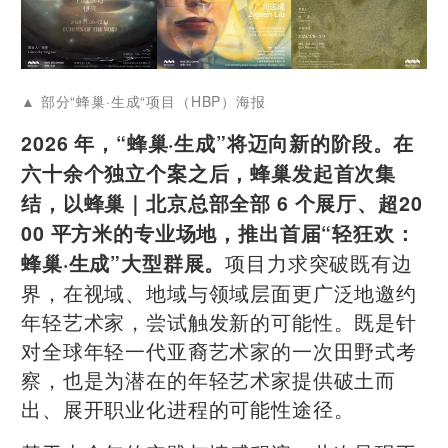
▲ 部分“蜂巢·生成“项目（HBP）海报
2026 年，“蜂巢·生成”将迈向新的阶段。在
六十余个独立个案之后，蜂巢发起首次集
结，以蜂巢｜北京总部全部 6 个展厅、超20
00 平方米的专业场地，推出首届“轻狂欢：
项目力求突破既有边
蜂巢·生成”大型群展。
界，在视域、地域与领域层面更广泛地邀约
年轻艺术家，尝试触发新的可能性。既是针
对全球年轻一代亚裔艺术家的一次田野式考
察，也是为潜在的年轻艺术家提供破土而
出、展开职业化进程的可能性途径。