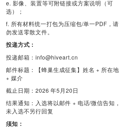
e. 影像、装置等可附链接或方案说明（可
选）；
f. 所有材料统一打包为压缩包/单一PDF，请
勿发送零散文件。
投递方式：
投递邮箱：info@hiveart.cn
邮件标题：【蜂巢生成征集】姓名 + 所在地
+ 媒介
截止日期：2026 年5月20日
结果通知：入选将以邮件 + 电话/微信告知，
未入选不另行回复
须知：