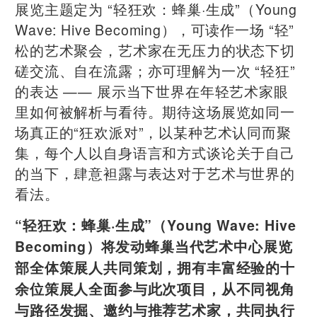
展览主题定为 “轻狂欢：蜂巢·生成”（Young
Wave: Hive Becoming），可读作一场 “轻”
松的艺术聚会，艺术家在无压力的状态下切
磋交流、自在流露；亦可理解为一次 “轻狂”
的表达 —— 展示当下世界在年轻艺术家眼
里如何被解析与看待。期待这场展览如同一
场真正的“狂欢派对”，以某种艺术认同而聚
集，每个人以自身语言和方式谈论关于自己
的当下，肆意袒露与表达对于艺术与世界的
看法。
“轻狂欢：蜂巢·生成”（Young Wave: Hive
Becoming）将发动蜂巢当代艺术中心展览
部全体策展人共同策划，拥有丰富经验的十
余位策展人全面参与此次项目，从不同视角
与路径发掘、邀约与推荐艺术家，共同执行