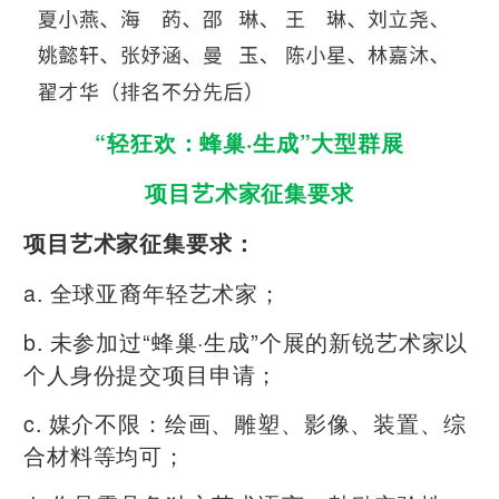
“轻狂欢：蜂巢·生成”大型群展
项目艺术家征集要求
项目艺术家征集要求：
a. 全球亚裔年轻艺术家；
b. 未参加过“蜂巢·生成”个展的新锐艺术家以
个人身份提交项目申请；
c. 媒介不限：绘画、雕塑、影像、装置、综
合材料等均可；