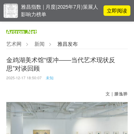
雅昌指数 | 月度(2025年7月)策展人
立即阅读
影响力榜单
立即阅读
翟莫梵：绘画少年的广阔天空
艺术网
>
新闻
>
雅昌发布
OCAT上海馆：参与构建上海艺术生
立即阅读
态的十年
金鸡湖美术馆“缓冲——当代艺术现状反
思”对谈回顾
春雨斋主人房茂梁：“好运气”的90
立即阅读
后古玩经纪人
2025-12-17 18:50:07
未知
文 | 滕逸骅