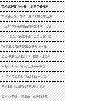
艺术品消费“吃快餐”，远离了傲慢还
守护诚信 致力传承，雅昌鉴证备案以领
央视3·15曝光疯狂的翡翠直播间：古玩
张大千剧迹《仿王希孟千里江山图》睽
“写实主义与超现实主义的对话--孙家
佳士得纽约亚洲艺术周 | 重要大理国铜
Poly-Online丨“春意”上线——中国
XR技术与艺术创作融合的元宇宙虚拟
专稿 | 是什么成就了加埃塔诺·佩谢
艺术号·专栏 ｜ 陈履生：画中的少数