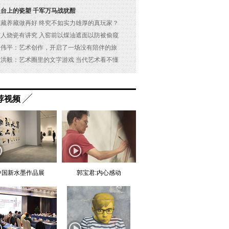
展台上的瓷塑 千军万马战犹酣
以藏养藏做再好 终究不如实力雄厚的真玩家？
古人烧瓷有讲究 入窑前以煤油遮面以防被偷窥
吴伟平：艺术创作，开启了一场没有陪伴的旅
杜洪毅：艺术圈里的文字游戏 当代艺术看不懂
荐视频
中国新水墨作品展
郭宝君:内心感动