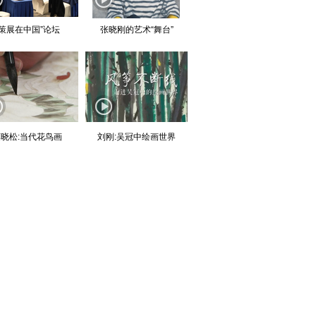
“策展在中国”论坛
张晓刚的艺术“舞台”
晓松:当代花鸟画
刘刚:吴冠中绘画世界