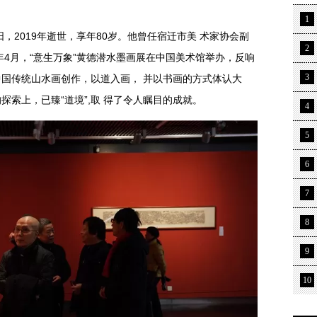
1
阳，2019年逝世，享年80岁。他曾任宿迁市美 术家协会副
2
年4月，“意生万象”黄德潜水墨画展在中国美术馆举办，反响
3
国传统山水画创作，以道入画， 并以书画的方式体认大
索上，已臻“道境”,取 得了令人瞩目的成就。
4
5
6
7
8
9
10