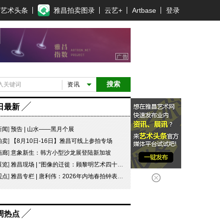
艺术头条
雅昌拍卖图录
云艺+
Artbase
登录
搜索
资讯
日最新
新闻
]
预告 | 山水——黑月个展
拍卖
]
【8月10日-16日】雅昌可线上参拍专场
画廊
]
意象新生：韩方小型沙龙展登陆新加坡
展览
]
雅昌现场 | “图像的迁徙：顾黎明艺术四十年” 一场回望与再出发
观点
]
雅昌专栏 | 唐利伟：2026年内地春拍钟表市场观察 赛道重构、圈层分化与收藏逻辑迭代
周热点