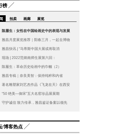
行榜
闻
拍卖
画廊
展览
陈履生：女性在中国绘画史中的表现与发展
雅昌月度展览推荐｜阳春三月，一起去博物
雅昌快讯 | “马蒂斯中国大展或将取消
现场 | 2022范炳南师生展第六回：
陈履生：革命历史绘画中的巾帼（2）
雅昌专稿｜奈良美智：保持纯粹和内省
著名雕塑家刘艺杰作品《飞龙在天》在西安
“50 绝美—御宋”五大名窑珍品展展期
守护诚信 致力传承，雅昌鉴证备案以领先
坛/博客热点