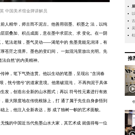
英 中国美术馆金牌讲解员
前人精华，师古而不泥古。他善用宿墨、积墨之 法，以纯
层层叠加、积点成面，意在墨中求层次、求 变化。在一阴
，笔法老辣，墨气灵动——渴笔中的 焦墨竟能见润泽，有
厚苍茫之境界。墨色的变幻间， 一如混沌里放出光明。先
推
道法自然”的内美精神。
传神，笔下气势连贯。他以生动的笔墨，呈现出 “含润春
无垠，恍兮惚兮”的道家意境。他凿破混沌， 不再拘泥于具体
生发，创造出全新的山水图式；再以 符号性元素进行有效
，最大限度地在传统根脉上，打 通了属于先生自身参悟到
础上，他注入全新表达，形 成了独树一帜的艺术面貌。
当之无愧的中国近当代焦墨山水大家，其艺术成 就值得每一位