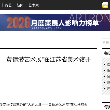
得艺
新闻
艺术家
每
——黄德潜艺术展”在江苏省美术馆开
[
[
[
[
[
沭阳县委宣传部主办的“大象无形——黄德潜艺术展”在江苏省美
每