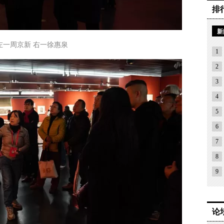
排
新
左一周京新 右一徐惠泉
1
2
3
4
5
6
7
8
9
论