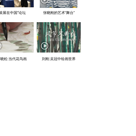
“策展在中国”论坛
张晓刚的艺术“舞台”
晓松:当代花鸟画
刘刚:吴冠中绘画世界