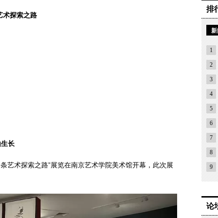
排
艺术探索之路
新
1
2
3
4
5
6
7
由生长
8
的另一条艺术探索之路”展览在南京艺术学院美术馆开幕，此次展
9
论