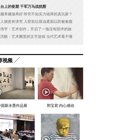
展台上的瓷塑 千军万马战犹酣
以藏养藏做再好 终究不如实力雄厚的真玩家？
古人烧瓷有讲究 入窑前以煤油遮面以防被偷窥
吴伟平：艺术创作，开启了一场没有陪伴的旅
杜洪毅：艺术圈里的文字游戏 当代艺术看不懂
荐视频
中国新水墨作品展
郭宝君:内心感动