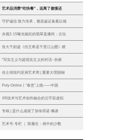
艺术品消费“吃快餐”，远离了傲慢还
守护诚信 致力传承，雅昌鉴证备案以领
央视3·15曝光疯狂的翡翠直播间：古玩
张大千剧迹《仿王希孟千里江山图》睽
“写实主义与超现实主义的对话--孙家
佳士得纽约亚洲艺术周 | 重要大理国铜
Poly-Online丨“春意”上线——中国
XR技术与艺术创作融合的元宇宙虚拟
专稿 | 是什么成就了加埃塔诺·佩谢
艺术号·专栏 ｜ 陈履生：画中的少数