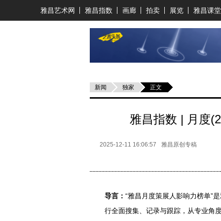
雅昌艺术网
雅昌指数
画廊
拍卖
展览
雅昌课堂
新闻
独家
正文
雅昌指数 | 月度(
2025-12-11 16:06:57
雅昌原创专稿
导言：
“雅昌月度策展人影响力榜单”
行全面搜集、记录与跟踪，从专业角度