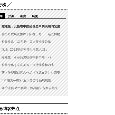
行榜
闻
拍卖
画廊
展览
陈履生：女性在中国绘画史中的表现与发展
雅昌月度展览推荐｜阳春三月，一起去博物
雅昌快讯 | “马蒂斯中国大展或将取消
现场 | 2022范炳南师生展第六回：
陈履生：革命历史绘画中的巾帼（2）
雅昌专稿｜奈良美智：保持纯粹和内省
著名雕塑家刘艺杰作品《飞龙在天》在西安
“50 绝美—御宋”五大名窑珍品展展期
守护诚信 致力传承，雅昌鉴证备案以领先
坛/博客热点