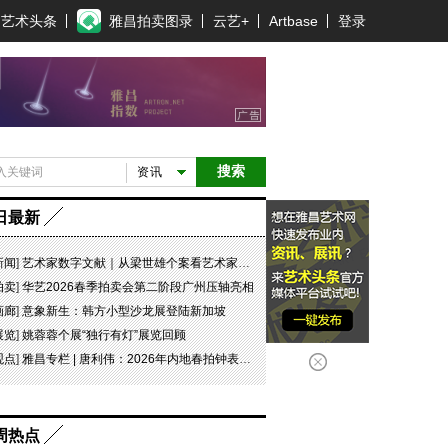
艺术头条
雅昌拍卖图录
云艺+
Artbase
登录
搜索
资讯
日最新
新闻
]
艺术家数字文献｜从梁世雄个案看艺术家艺术数字文献的重要性和紧迫性
拍卖
]
华艺2026春季拍卖会第二阶段广州压轴亮相
画廊
]
意象新生：韩方小型沙龙展登陆新加坡
展览
]
姚蓉蓉个展“独行有灯”展览回顾
观点
]
雅昌专栏 | 唐利伟：2026年内地春拍钟表市场观察 赛道重构、圈层分化与收藏逻辑迭代
周热点