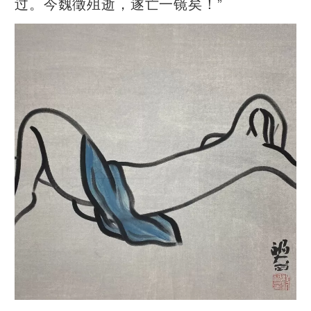
过。今魏徵殂逝，遂亡一镜矣！”