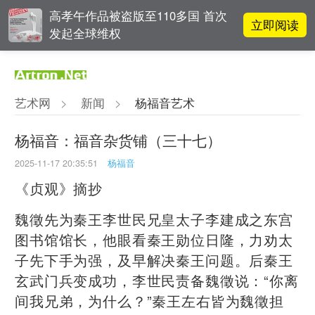
高孝午作品被盗版至110多国 首次
立即阅读
发起全球维权
OCAT上海馆：参与构建上海艺术生
立即阅读
态的十年
艺术网
>
新闻
>
杨福音艺术
立即阅读
“纤维”提问2022：存在何“缓”？
杨福音：福音杂货铺（三十七）
2025-11-17 20:35:51
杨福音
周杰伦都要去的伦敦弗里兹，到底
立即阅读
有多火爆？
《贞观》摘抄
魏徵先为秦王李世民兄皇太子李建成之东宫
图书馆馆长，他眼看秦王勋位日隆，力劝太
子先下手为强，及早解决秦王问题。后秦王
玄武门兵变成功，李世民责备魏徵说：“你离
间我兄弟，为什么？”秦王左右皆为魏徵担