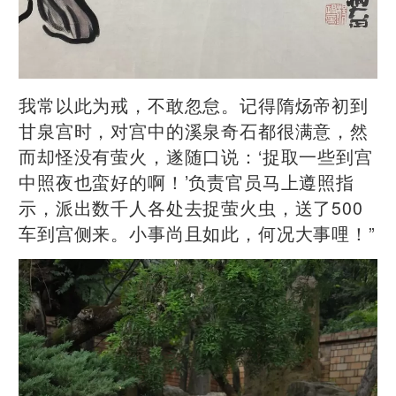
我常以此为戒，不敢忽怠。记得隋炀帝初到
甘泉宫时，对宫中的溪泉奇石都很满意，然
而却怪没有萤火，遂随口说：‘捉取一些到宫
中照夜也蛮好的啊！’负责官员马上遵照指
示，派出数千人各处去捉萤火虫，送了500
车到宫侧来。小事尚且如此，何况大事哩！”