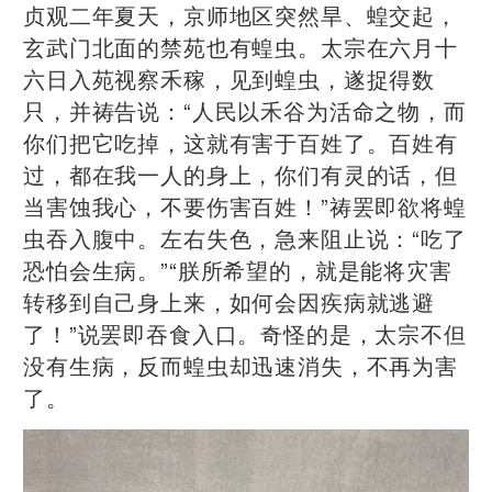
贞观二年夏天，京师地区突然旱、蝗交起，
玄武门北面的禁苑也有蝗虫。太宗在六月十
六日入苑视察禾稼，见到蝗虫，遂捉得数
只，并祷告说：“人民以禾谷为活命之物，而
你们把它吃掉，这就有害于百姓了。百姓有
过，都在我一人的身上，你们有灵的话，但
当害蚀我心，不要伤害百姓！”祷罢即欲将蝗
虫吞入腹中。左右失色，急来阻止说：“吃了
恐怕会生病。”“朕所希望的，就是能将灾害
转移到自己身上来，如何会因疾病就逃避
了！”说罢即吞食入口。奇怪的是，太宗不但
没有生病，反而蝗虫却迅速消失，不再为害
了。