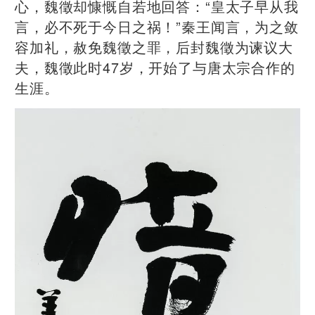
心，魏徵却慷慨自若地回答：“皇太子早从我
言，必不死于今日之祸！”秦王闻言，为之敛
容加礼，赦免魏徵之罪，后封魏徵为谏议大
夫，魏徵此时47岁，开始了与唐太宗合作的
生涯。